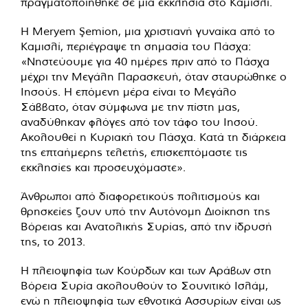
πραγματοποιήθηκε σε μια εκκλησία στο Καμισλί.
Η Meryem Şemion, μια χριστιανή γυναίκα από το
Καμισλί, περιέγραψε τη σημασία του Πάσχα:
«Νηστεύουμε για 40 ημέρες πριν από το Πάσχα
μέχρι την Μεγάλη Παρασκευή, όταν σταυρώθηκε ο
Ιησούς. Η επόμενη μέρα είναι το Μεγάλο
Σάββατο, όταν σύμφωνα με την πίστη μας,
αναδύθηκαν φλόγες από τον τάφο του Ιησού.
Ακολουθεί η Κυριακή του Πάσχα. Κατά τη διάρκεια
της επταήμερης τελετής, επισκεπτόμαστε τις
εκκλησίες και προσευχόμαστε».
Άνθρωποι από διαφορετικούς πολιτισμούς και
θρησκείες ζουν υπό την Αυτόνομη Διοίκηση της
Βόρειας και Ανατολικής Συρίας, από την ίδρυσή
της, το 2013.
Η πλειοψηφία των Κούρδων και των Αράβων στη
Βόρεια Συρία ακολουθούν το Σουνιτικό Ισλάμ,
ενώ η πλειοψηφία των εθνοτικά Ασσυρίων είναι ως