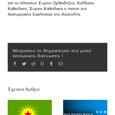
επί το πλείστον Σύριοι Ορθόδοξοι, Χαλδαίοι
Καθολικοί, Σύριοι Καθολικοί ή πιστοί της
Ασσυριακής Εκκλησίας της Ανατολής.
Μοιράσου τη δημοσίευση στα μέσα
κοινωνικής δικτύωσης !
Facebook
Twitter
Reddit
WhatsApp
Tumblr
Email
Σχετικά Άρθρα