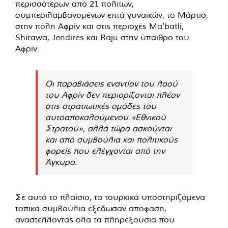
περισσότερων από 21 πολιτών,
συμπεριλαμβανομένων επτά γυναικών, το Μάρτιο,
στην πόλη Αφρίν και στις περιοχές Ma'batli,
Shirawa, Jendires και Raju στην ύπαιθρο του
Αφρίν.
Οι παραβιάσεις εναντίον του λαού
του Αφρίν δεν περιορίζονται πλέον
στις στρατιωτικές ομάδες του
αυτοαποκαλούμενου «Εθνικού
Στρατού», αλλά τώρα ασκούνται
και από συμβούλια και πολιτικούς
φορείς που ελέγχονται από την
Άγκυρα.
Σε αυτό το πλαίσιο, τα τουρκικά υποστηριζόμενα
τοπικά συμβούλια εξέδωσαν απόφαση,
αναστέλλοντας όλα τα πληρεξούσια που