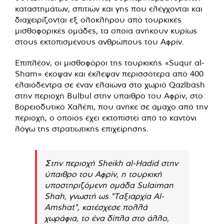
καταστημάτων, σπιτιών και γης που ελέγχονται και
διαχειρίζονται εξ ολοκλήρου από τουρκικές
μισθοφορικές ομάδες, τα οποία ανήκουν κυρίως
στους εκτοπισμένους ανθρώπους του Αφρίν.
Επιπλέον, οι μισθοφόροι της τουρκικής «Suqur al-
Sham» έκοψαν και έκλεψαν περισσότερα από 400
ελαιόδεντρα σε έναν ελαιώνα στο χωριό Qazlbash
στην περιοχή Bulbul στην ύπαιθρο του Αφρίν, στο
βορειοδυτικό Χαλέπι, που ανήκε σε άμαχο από την
περιοχή, ο οποίος έχει εκτοπιστεί από το καντόνι
λόγω της στρατιωτικής επιχείρησης.
Στην περιοχή Sheikh al-Hadid στην
ύπαιθρο του Αφρίν, η τουρκική
υποστηριζόμενη ομάδα Sulaiman
Shah, γνωστή ως "Ταξιαρχία Al-
Amshat", κατέσχεσε πολλά
χωράφια, το ένα δίπλα στο άλλο,