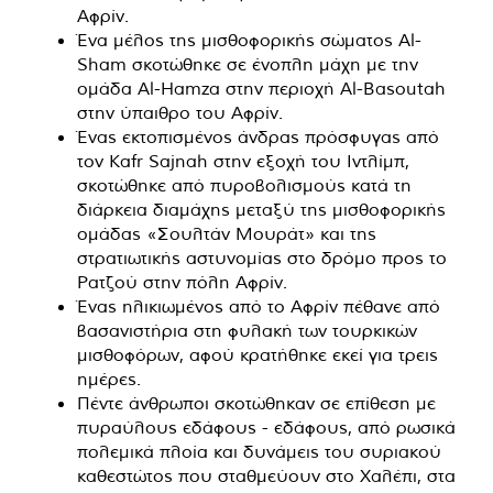
Αφρίν.
Ένα μέλος της μισθοφορικής σώματος Al-
Sham σκοτώθηκε σε ένοπλη μάχη με την
ομάδα Al-Hamza στην περιοχή Al-Basoutah
στην ύπαιθρο του Αφρίν.
Ένας εκτοπισμένος άνδρας πρόσφυγας από
τον Kafr Sajnah στην εξοχή του Ιντλίμπ,
σκοτώθηκε από πυροβολισμούς κατά τη
διάρκεια διαμάχης μεταξύ της μισθοφορικής
ομάδας «Σουλτάν Μουράτ» και της
στρατιωτικής αστυνομίας στο δρόμο προς το
Ρατζού στην πόλη Αφρίν.
Ένας ηλικιωμένος από το Αφρίν πέθανε από
βασανιστήρια στη φυλακή των τουρκικών
μισθοφόρων, αφού κρατήθηκε εκεί για τρεις
ημέρες.
Πέντε άνθρωποι σκοτώθηκαν σε επίθεση με
πυραύλους εδάφους - εδάφους, από ρωσικά
πολεμικά πλοία και δυνάμεις του συριακού
καθεστώτος που σταθμεύουν στο Χαλέπι, στα