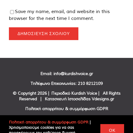
Save my name, email, and website in this
browser for the next time I comment.
Email:
info@kurdishvoice.gr
Τηλέφωνο Επικοινωνίας:
210 8212109
© Copyright
2026 | Περιοδικό Kurdish Voice | All Rights
Reserved | Κατασκευή Ιστοσελίδας
Vdesigns.gr
Πολιτική απορρήτου & συμμόρφωση GDPR
Πολιτική απορρήτου & συμμόρφωση GDPR
|
Χρησιμοποιούμε cookies για να σας
Facebook
Twitter
YouTube
OK
προσφέρουμε την καλύτερη δυνατή