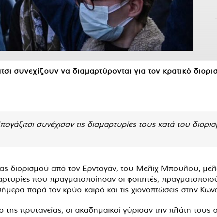
σι συνεχίζουν να διαμαρτύρονται για τον κρατικό διορι
ογάζιτσι συνέχισαν τις διαμαρτυρίες τους κατά του διορι
είας διορισμού από τον Ερντογάν, του Μελίχ Μπουλού, μέλ
αρτυρίες που πραγματοποίησαν οι φοιτητές, πραγματοποιού
σήμερα παρά τον κρύο καιρό και τις χιονοπτώσεις στην Κων
της πρυτανείας, οι ακαδημαϊκοί γύρισαν την πλάτη τους σ