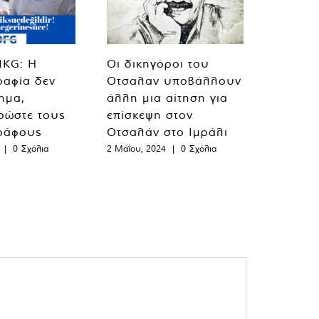
MKG: Η
Οι δικηγόροι του
ραφία δεν
Οτσαλαν υποβάλλουν
λημα,
άλλη μια αίτηση για
ρώστε τους
επίσκεψη στον
ράφους
Οτσαλάν στο Ιμράλι
|
0 Σχόλια
2 Μαΐου, 2024
|
0 Σχόλια