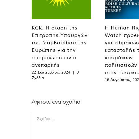
KCK: Η στάση της
Η Human Ri
Επιτροπής Υπουργών
Watch προει
του Συμβουλίου της
για κλιμάκωσ
Ευρώπης για την
καταστολής 
απομόνωση είναι
κουρδικών
ανεπαρκής
πολιτιστικών
στην Τουρκί
22 Σεπτεμβρίου, 2024
|
0
Σχόλια
16 Αυγούστου, 20
Αφήστε ένα σχόλιο
Comment