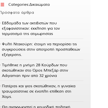
Categories:
Δικαιώματα
Πρόσφατα άρθρα
Εβδομάδα των ακτιβιστών που
εξαφανίστηκαν: έκκληση για τον
τερματισμό της ατιμωρησίας
Φυλή Ντακούρη: έτοιμη να περιορίσει τις
συγκρούσεις στην αποτροπή προσπαθειών
εξέγερσης.
Τιμήθηκε η μνήμη 28 Κούρδων που
σκοτώθηκαν στο Όρος Μπεζάρ στην
Adıyaman πριν από 32 χρόνια
Πατέρας και γιος σκοτώθηκαν, η γυναίκα
τραυματίστηκε σε ένοπλη επίθεση στη
Χομς.
Θα αναγνωριστεί η κουρδική πολιτική