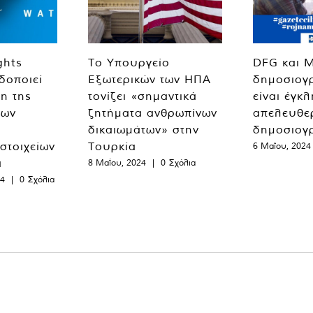
ghts
Το Υπουργείο
DFG και 
δοποιεί
Εξωτερικών των ΗΠΑ
δημοσιογ
η της
τονίζει «σημαντικά
είναι έγκ
των
ζητήματα ανθρωπίνων
απελευθε
δικαιωμάτων» στην
δημοσιογ
 στοιχείων
Τουρκία
6 Μαΐου, 2024
α
8 Μαΐου, 2024
|
0 Σχόλια
24
|
0 Σχόλια