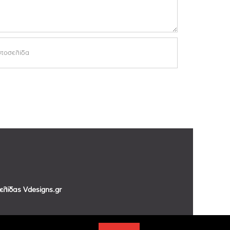
σελίδας
Vdesigns.gr