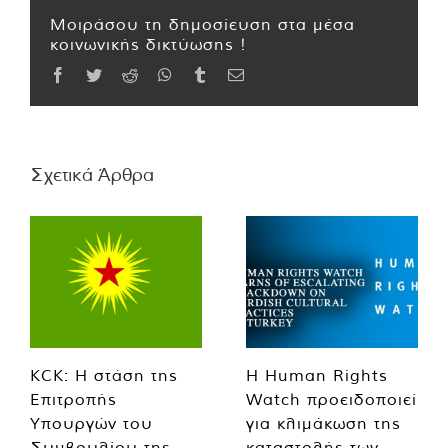
Μοιράσου τη δημοσίευση στα μέσα
κοινωνικής δικτύωσης !
Facebook
Twitter
Reddit
WhatsApp
Tumblr
Email
Σχετικά Άρθρα
KCK: Η στάση της
Η Human Rights
Επιτροπής
Watch προειδοποιεί
Υπουργών του
για κλιμάκωση της
Συμβουλίου της
καταστολής των