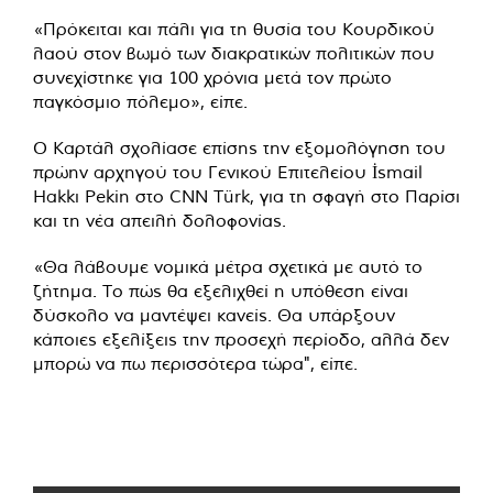
«Πρόκειται και πάλι για τη θυσία του Κουρδικού
λαού στον βωμό των διακρατικών πολιτικών που
συνεχίστηκε για 100 χρόνια μετά τον πρώτο
παγκόσμιο πόλεμο», είπε.
Ο Καρτάλ σχολίασε επίσης την εξομολόγηση του
πρώην αρχηγού του Γενικού Επιτελείου İsmail
Hakkı Pekin στο CNN Türk, για τη σφαγή στο Παρίσι
και τη νέα απειλή δολοφονίας.
«Θα λάβουμε νομικά μέτρα σχετικά με αυτό το
ζήτημα. Το πώς θα εξελιχθεί η υπόθεση είναι
δύσκολο να μαντέψει κανείς. Θα υπάρξουν
κάποιες εξελίξεις την προσεχή περίοδο, αλλά δεν
μπορώ να πω περισσότερα τώρα", είπε.