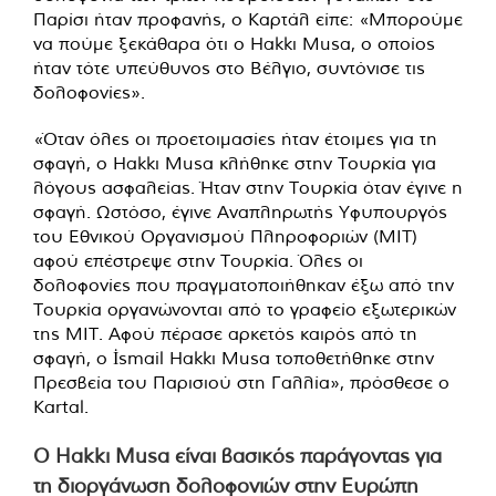
Παρίσι ήταν προφανής, ο Καρτάλ είπε: «Μπορούμε
να πούμε ξεκάθαρα ότι ο Hakkı Musa, ο οποίος
ήταν τότε υπεύθυνος στο Βέλγιο, συντόνισε τις
δολοφονίες».
«Όταν όλες οι προετοιμασίες ήταν έτοιμες για τη
σφαγή, ο Hakkı Musa κλήθηκε στην Τουρκία για
λόγους ασφαλείας. Ήταν στην Τουρκία όταν έγινε η
σφαγή. Ωστόσο, έγινε Αναπληρωτής Υφυπουργός
του Εθνικού Οργανισμού Πληροφοριών (MIT)
αφού επέστρεψε στην Τουρκία. Όλες οι
δολοφονίες που πραγματοποιήθηκαν έξω από την
Τουρκία οργανώνονται από το γραφείο εξωτερικών
της MIT. Αφού πέρασε αρκετός καιρός από τη
σφαγή, ο İsmail Hakkı Musa τοποθετήθηκε στην
Πρεσβεία του Παρισιού στη Γαλλία», πρόσθεσε ο
Kartal.
Ο Hakkı Musa είναι βασικός παράγοντας για
τη διοργάνωση δολοφονιών στην Ευρώπη