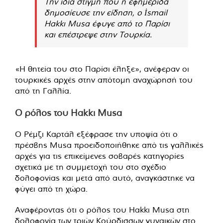
Την ίδια στιγμή που η εφημερίδα
δημοσίευσε την είδηση, ο İsmail
Hakkı Musa έφυγε από το Παρίσι
και επέστρεψε στην Τουρκία.
«Η θητεία του στο Παρίσι έληξε», ανέφεραν οι
τουρκικές αρχές στην απότομη αναχώρησή του
από τη Γαλλία.
Ο ρόλος του Hakkı Musa
Ο Ρέμζι Καρτάλ εξέφρασε την υποψία ότι ο
πρέσβης Musa προειδοποιήθηκε από τις γαλλικές
αρχές για τις επικείμενες σοβαρές κατηγορίες
σχετικά με τη συμμετοχή του στο σχέδιο
δολοφονίας και μετά από αυτό, αναγκάστηκε να
φύγει από τη χώρα.
Αναφέροντας ότι ο ρόλος του Hakkı Musa στη
δολοφονία των τριών Κούρδισσων γυναικών στο