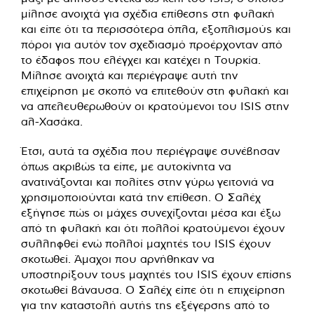
μίλησε ανοιχτά για σχέδια επίθεσης στη φυλακή
και είπε ότι τα περισσότερα όπλα, εξοπλισμούς και
πόροι για αυτόν τον σχεδιασμό προέρχονταν από
το έδαφος που ελέγχει και κατέχει η Τουρκία.
Μίλησε ανοιχτά και περιέγραψε αυτή την
επιχείρηση με σκοπό να επιτεθούν στη φυλακή και
να απελευθερωθούν οι κρατούμενοι του ISIS στην
αλ-Χασάκα.
Έτσι, αυτά τα σχέδια που περιέγραψε συνέβησαν
όπως ακριβώς τα είπε, με αυτοκίνητα να
ανατινάζονται και πολίτες στην γύρω γειτονιά να
χρησιμοποιούνται κατά την επίθεση. Ο Σαλέχ
εξήγησε πώς οι μάχες συνεχίζονται μέσα και έξω
από τη φυλακή και ότι πολλοί κρατούμενοι έχουν
συλληφθεί ενώ πολλοί μαχητές του ISIS έχουν
σκοτωθεί. Άμαχοι που αρνήθηκαν να
υποστηρίξουν τους μαχητές του ISIS έχουν επίσης
σκοτωθεί βάναυσα. Ο Σαλέχ είπε ότι η επιχείρηση
για την καταστολή αυτής της εξέγερσης από το