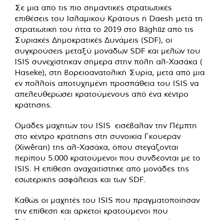
Σε μια από τις πιο σημαντικές στρατιωτικές
επιθέσεις του Ισλαμικού Κράτους ή Daesh μετά τη
στρατιωτική του ήττα το 2019 στο Bāghūz από τις
Συριακές Δημοκρατικές Δυνάμεις (SDF), οι
συγκρούσεις μεταξύ μονάδων SDF και μελών του
ISIS συνεχίστηκαν σήμερα στην πόλη αλ-Χασάκα (
Haseke), στη βορειοανατολική Συρία, μετά από μια
εν πολλοίς αποτυχημένη προσπάθεια του ISIS να
απελευθερώσει κρατούμενους από ένα κέντρο
κράτησης.
Ομάδες μαχητών του ISIS εισέβαλαν την Πέμπτη
στο κέντρο κράτησης στη συνοικία Γκουεράν
(Xiwêran) της αλ-Χασάκα, όπου στεγάζονται
περίπου 5.000 κρατούμενοι που συνδέονται με το
ISIS. Η επίθεση αναχαιτίστηκε από μονάδες της
εσωτερικής ασφάλειας και των SDF.
Καθώς οι μαχητές του ISIS που πραγματοποίησαν
την επίθεση και αρκετοί κρατούμενοι που