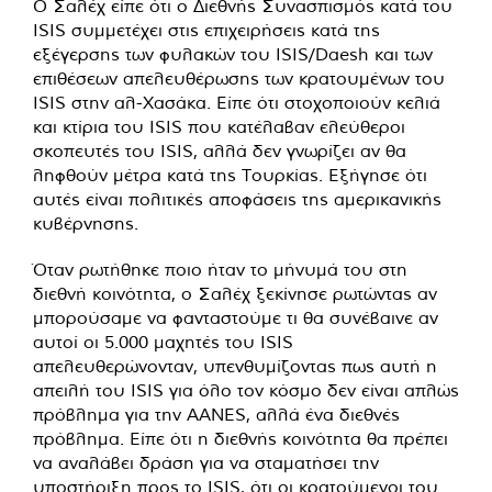
Ο Σαλέχ είπε ότι ο Διεθνής Συνασπισμός κατά του
ISIS συμμετέχει στις επιχειρήσεις κατά της
εξέγερσης των φυλακών του ISIS/Daesh και των
επιθέσεων απελευθέρωσης των κρατουμένων του
ISIS στην αλ-Χασάκα. Είπε ότι στοχοποιούν κελιά
και κτίρια του ISIS που κατέλαβαν ελεύθεροι
σκοπευτές του ISIS, αλλά δεν γνωρίζει αν θα
ληφθούν μέτρα κατά της Τουρκίας. Εξήγησε ότι
αυτές είναι πολιτικές αποφάσεις της αμερικανικής
κυβέρνησης.
Όταν ρωτήθηκε ποιο ήταν το μήνυμά του στη
διεθνή κοινότητα, ο Σαλέχ ξεκίνησε ρωτώντας αν
μπορούσαμε να φανταστούμε τι θα συνέβαινε αν
αυτοί οι 5.000 μαχητές του ISIS
απελευθερώνονταν, υπενθυμίζοντας πως αυτή η
απειλή του ISIS για όλο τον κόσμο δεν είναι απλώς
πρόβλημα για την AANES, αλλά ένα διεθνές
πρόβλημα. Είπε ότι η διεθνής κοινότητα θα πρέπει
να αναλάβει δράση για να σταματήσει την
υποστήριξη προς το ISIS, ότι οι κρατούμενοι του