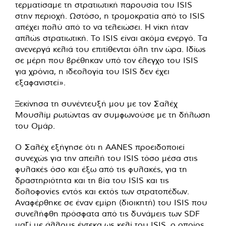
τερματίσαμε τη στρατιωτική παρουσία του ISIS
στην περιοχή. Ωστόσο, η τρομοκρατία από το ISIS
απέχει πολύ από το να τελειώσει. Η νίκη ήταν
απλώς στρατιωτική. Το ISIS είναι ακόμα ενεργό. Τα
ανενεργά κελιά του επιτίθενται όλη την ώρα. Ιδίως
σε μέρη που βρέθηκαν υπό τον έλεγχο του ISIS
για χρόνια, η ιδεολογία του ISIS δεν έχει
εξαφανιστεί».
Ξεκίνησα τη συνέντευξή μου με τον Σαλέχ
Μουσλίμ ρωτώντας αν συμφωνούσε με τη δήλωση
του Ομάρ.
Ο Σαλέχ εξήγησε ότι η AANES προειδοποιεί
συνεχώς για την απειλή του ISIS τόσο μέσα στις
φυλακές όσο και έξω από τις φυλακές, για τη
δραστηριότητα και τη βία του ISIS και τις
δολοφονίες εντός και εκτός των στρατοπέδων.
Αναφέρθηκε σε έναν εμίρη (διοικητή) του ISIS που
συνελήφθη πρόσφατα από τις δυνάμεις των SDF
μαζί με άλλους έντεκα ως κελί του ISIS, ο οποίος