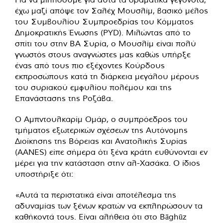
έχω μαζί απόψε τον Σαλέχ Μουσλίμ, βασικό μέλος
του Συμβουλίου Συμπροεδρίας του Κόμματος
Δημοκρατικής Ένωσης (PYD). Μιλώντας από το
σπίτι του στην ΒΑ Συρία, ο Μουσλίμ είναι πολύ
γνωστός στους αναγνώστες μας καθώς υπήρξε
ένας από τους πιο εξέχοντες Κούρδους
εκπροσώπους κατά τη διάρκεια μεγάλου μέρους
του συριακού εμφυλίου πολέμου και της
Επανάστασης της Ροζάβα.
Ο Αμπντουλκαρίμ Ομάρ, ο συμπρόεδρος του
τμήματος εξωτερικών σχέσεων της Αυτόνομης
Διοίκησης της Βόρειας και Ανατολικής Συρίας
(AANES) είπε σήμερα ότι ξένα κράτη ευθύνονται εν
μέρει για την κατάσταση στην αλ-Χασάκα. Ο ίδιος
υποστήριξε ότι:
«Αυτά τα περιστατικά είναι αποτέλεσμα της
αδυναμίας των ξένων κρατών να εκπληρώσουν τα
καθήκοντά τους. Είναι αλήθεια ότι στο Bāghūz