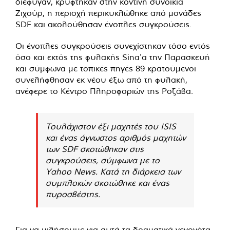
διέφυγαν, κρύφτηκαν στην κοντινή συνοικία
Ζιχούρ, η περιοχή περικυκλώθηκε από μονάδες
SDF και ακολούθησαν ένοπλες συγκρούσεις.
Οι ένοπλες συγκρούσεις συνεχίστηκαν τόσο εντός
όσο και εκτός της φυλακής Sina'a την Παρασκευή
και σύμφωνα με τοπικές πηγές 89 κρατούμενοι
συνελήφθησαν εκ νέου έξω από τη φυλακή,
ανέφερε το Κέντρο Πληροφοριών της Ροζάβα.
Τουλάχιστον έξι μαχητές του ISIS
και ένας άγνωστος αριθμός μαχητών
των SDF σκοτώθηκαν στις
συγκρούσεις, σύμφωνα με το
Yahoo News. Κατά τη διάρκεια των
συμπλοκών σκοτώθηκε και ένας
πυροσβέστης.
Για να μιλήσουμε για αυτά τα δραματικά γεγονότα,