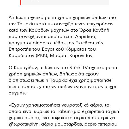
Δήλωση σχετικά με τη χρήση χημικών όπλων από
την Τουρκία κατά τις συνεχιζόμενες επιχειρήσεις
κατά των Κούρδων μαχητών στο Όρος Κανδήλι
που συνεχίζονται από τα τέλη Απριλίου,
πραγματοποίησε το μέλος της Εκτελεστικής
Επιτροπής του Εργατικού Κόμματος του
Κουρδιστάν (PKK), Μουράτ Καραγιλάν.
Ο Καραγιλάν, μιλώντας στο Stêrk TV σχετικά με τη
χρήση χημικών όπλων, δήλωσε ότι έχουν
διαπιστώσει πως η Τουρκία έχει χρησιμοποιήσει
πέντε τύπους χημικών όπλων εναντίον τους μέχρι
στιγμής.
«Έχουν χρησιμοποιήσει νευροτοξικό αέριο, το
οποίο είναι κυρίως το Tabun (μια εξαιρετικά τοξική
χημική ουσία), ένα ασφυκτικό αέριο που περιέχει
χλωροπικρίνη, αέριο μουστάρδας, αέριο πιπεριού