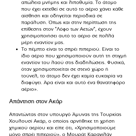
απώλεια μνήμης και λιποθυμία. Το άτομο
που έχει εκτεθεί σε αυτό το αέριο χάνει κάθε
αίσθηση και οδηγείται περιοδικά σε
παράλυση. Όπως και στην περίπτωση της
επίθεσης στον "Λόφο των Αετών", έχουν
χρησιμοποιήσει αυτό το αέριο σε πολλά
μέρη εναντίον μας.
Το πέμπτο είναι το σπρέι πιπεριού. Είναι το
ίδιο αέριο που χρησιμοποιούν αυτή τη στιγμή
εναντίον του λαού στις διαδηλώσεις. Φυσικά,
όταν χρησιμοποιείται σε στενό χώρο ή
τούνελ, το άτομο δεν έχει καμία ευκαιρία να
διαφύγει. Άρα είναι και αυτό ένα θανατηφόρο
αέριο».
Απάντηση στον Ακάρ
Απαντώντας στον υπουργό Άμυνας της Τουρκίας
Χουλουσί Ακάρ, ο οποίος αρνήθηκε τη χρήση
χημικού αερίου και είπε ότι, «Χρησιμοποιούμε
μόνο σπρέι πιπεριού», ο Μουράτ Καραγιλάν