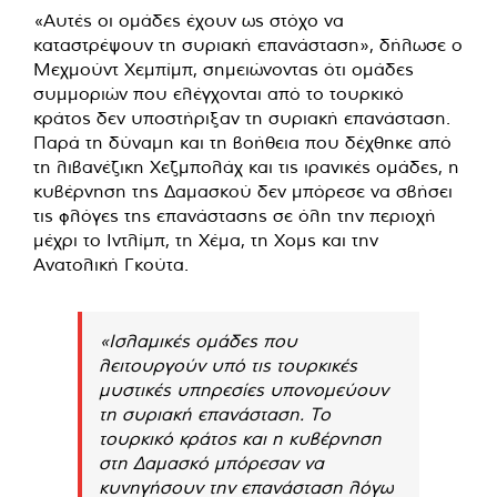
«Αυτές οι ομάδες έχουν ως στόχο να
καταστρέψουν τη συριακή επανάσταση», δήλωσε ο
Μεχμούντ Χεμπίμπ, σημειώνοντας ότι ομάδες
συμμοριών που ελέγχονται από το τουρκικό
κράτος δεν υποστήριξαν τη συριακή επανάσταση.
Παρά τη δύναμη και τη βοήθεια που δέχθηκε από
τη λιβανέζικη Χεζμπολάχ και τις ιρανικές ομάδες, η
κυβέρνηση της Δαμασκού δεν μπόρεσε να σβήσει
τις φλόγες της επανάστασης σε όλη την περιοχή
μέχρι το Ιντλίμπ, τη Χέμα, τη Χομς και την
Ανατολική Γκούτα.
«Ισλαμικές ομάδες που
λειτουργούν υπό τις τουρκικές
μυστικές υπηρεσίες υπονομεύουν
τη συριακή επανάσταση. Το
τουρκικό κράτος και η κυβέρνηση
στη Δαμασκό μπόρεσαν να
κυνηγήσουν την επανάσταση λόγω