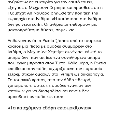
ανθρώπων σε ευκαιρίες για τον εαυτό τους»,
εξήγησε ο Μεχμούντ Χεμπίμπ και πρόσθεσε ότι η
Τζαμπχάτ Αλ Νούσρα δήλωσε την πολιτική της
κυριαρχία στο Ιντλίμπ. «Η κατάσταση στο Ιντλίμπ
δεν φαίνεται καλή. Οι άνθρωποι επιθυμούν μια
μακροπρόθεσμη λύση», σημείωσε.
Δηλώνοντας ότι η Ρωσία ζήτησε από το τουρκικό
κράτος μια λίστα με ομάδες συμμοριών στο
Ιντλίμπ, ο Μεχμούντ Χεμπίμπ συνέχισε: «Αυτό το
αίτημα δεν ήταν απλώς ένα συνηθισμένο αίτημα
που έγινε μπροστά στον Τύπο. Κάθε μέρα, η Ρωσία
επιτίθεται στην πόλη, ισχυριζόμενη την παρουσία
εξτρεμιστικών ομάδων στο Ιντλίμπ ως δικαιολογία.
Το τουρκικό κράτος, από την άλλη πλευρά,
χρησιμοποιεί αυτές τις ομάδες εναντίον των
κατοίκων για να διασφαλίσει ότι κανείς δεν
αμφισβητεί τις πολιτικές του».
«Τα κατεχόμενα εδάφη εκτουρκίζονται»