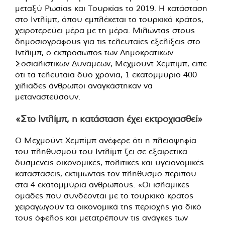
μεταξύ Ρωσίας και Τουρκίας το 2019. Η κατάσταση
στο Ιντλίμπ, όπου εμπλέκεται το τουρκικό κράτος,
χειροτερεύει μέρα με τη μέρα. Μιλώντας στους
δημοσιογράφους για τις τελευταίες εξελίξεις στο
Ιντλίμπ, ο εκπρόσωπος των Δημοκρατικών
Σοσιαλιστικών Δυνάμεων, Μεχμούντ Χεμπίμπ, είπε
ότι τα τελευταία δύο χρόνια, 1 εκατομμύριο 400
χιλιάδες άνθρωποι αναγκάστηκαν να
μεταναστεύσουν.
«Στο Ιντλίμπ, η κατάσταση έχει εκτροχιασθεί»
Ο Μεχμούντ Χεμπίμπ ανέφερε ότι η πλειοψηφία
του πληθυσμού του Ιντλίμπ ζει σε εξαιρετικά
δυσμενείς οικονομικές, πολιτικές και υγειονομικές
καταστάσεις, εκτιμώντας τον πληθυσμό περίπου
στα 4 εκατομμύρια ανθρώπους. «Οι ισλαμικές
ομάδες που συνδέονται με το τουρκικό κράτος
χειραγωγούν τα οικονομικά της περιοχής για δικό
τους όφελος και μετατρέπουν τις ανάγκες των