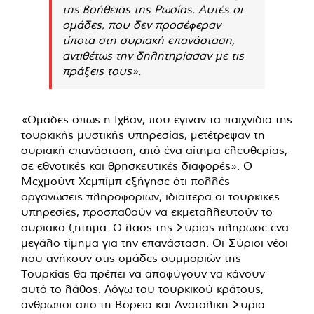
της βοήθειας της Ρωσίας. Αυτές οι
ομάδες, που δεν προσέφεραν
τίποτα στη συριακή επανάσταση,
αντιθέτως την δηλητηρίασαν με τις
πράξεις τους».
«Ομάδες όπως η Ιχβάν, που έγιναν τα παιχνίδια της
τουρκικής μυστικής υπηρεσίας, μετέτρεψαν τη
συριακή επανάσταση, από ένα αίτημα ελευθερίας,
σε εθνοτικές και θρησκευτικές διαφορές». Ο
Μεχμούντ Χεμπίμπ εξήγησε ότι πολλές
οργανώσεις πληροφοριών, ιδιαίτερα οι τουρκικές
υπηρεσίες, προσπαθούν να εκμεταλλευτούν το
συριακό ζήτημα. Ο λαός της Συρίας πλήρωσε ένα
μεγάλο τίμημα για την επανάσταση. Οι Σύριοι νέοι
που ανήκουν στις ομάδες συμμοριών της
Τουρκίας θα πρέπει να αποφύγουν να κάνουν
αυτό το λάθος. Λόγω του τουρκικού κράτους,
άνθρωποι από τη Βόρεια και Ανατολική Συρία