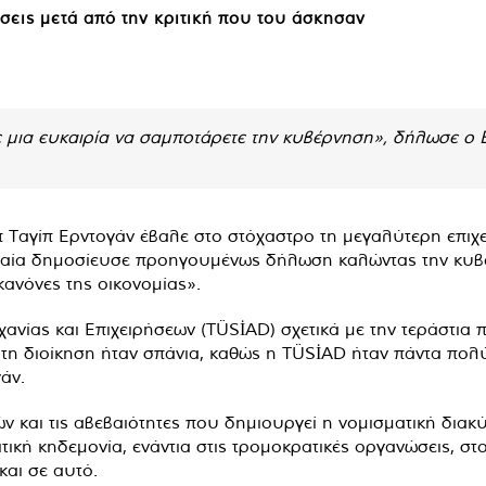
σεις μετά από την κριτική που του άσκησαν
 μια ευκαιρία να σαμποτάρετε την κυβέρνηση», δήλωσε ο 
Ταγίπ Ερντογάν έβαλε στο στόχαστρο τη μεγαλύτερη επιχε
υταία δημοσίευσε προηγουμένως δήλωση καλώντας την κυβέ
ανόνες της οικονομίας».
ας και Επιχειρήσεων (TÜSİAD) σχετικά με την τεράστια πτ
 τη διοίκηση ήταν σπάνια, καθώς η TÜSİAD ήταν πάντα πολ
γάν.
 και τις αβεβαιότητες που δημιουργεί η νομισματική διακ
ική κηδεμονία, ενάντια στις τρομοκρατικές οργανώσεις, σ
και σε αυτό.