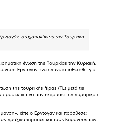
Ερντογάν, στοχοποιώντας την Τουρκική
ιρηματική ένωση της Τουρκίας την Κυριακή,
ρνηση Ερντογάν «να επανατοποθετηθεί για
ώση της τουρκικής λίρας (TL) μετά τις
ύ προσεκτική να μην εκφράσει την παραμικρή
ύμανση», είπε ο Ερντογάν και πρόσθεσε:
τους πραξικοπηματίες και τους βαρόνους των