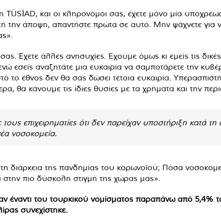
 η TÜSİAD, και οι κληρονόμοι σας, έχετε μόνο μία υποχρ
ή την άποψη, απαντήστε πρώτα σε αυτό. Μην ψάχνετε για νέ
ας».
ας. Έχετε άλλες ανησυχίες. Έχουμε όμως κι εμείς τις δικέ
 ενώ εσείς αναζητάτε μια ευκαιρία να σαμποτάρετε την κυβέ
τό το έθνος δεν θα σας δώσει τέτοια ευκαιρία. Υπερασπιστή
ρα, θα κάνουμε τις ίδιες θυσίες με τα χρήματα και την περ
τους επιχειρηματίες ότι δεν παρείχαν υποστήριξη κατά τη 
νέα νοσοκομεία.
ά τη διάρκεια της πανδημίας του κορωνοϊού; Πόσα νοσοκομεί
α στην πιο δύσκολη στιγμή της χώρας μας».
ν έναντι του τουρκικού νομίσματος παραπάνω από 5,4% το 
λίρας συνεχίστηκε.