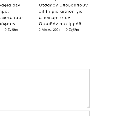
ραφία δεν
Οτσαλαν υποβάλλουν
λημα,
άλλη μια αίτηση για
ρώστε τους
επίσκεψη στον
ράφους
Οτσαλάν στο Ιμράλι
|
0 Σχόλια
2 Μαΐου, 2024
|
0 Σχόλια