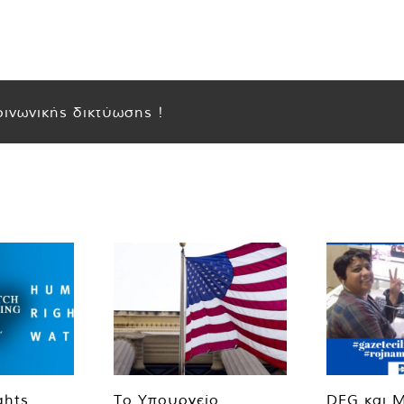
ινωνικής δικτύωσης !
ghts
Το Υπουργείο
DFG και 