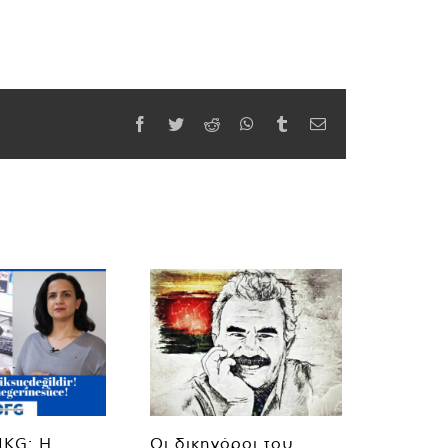
Facebook
Twitter
Reddit
WhatsApp
Tumblr
Email
MKG: Η
Οι δικηγόροι του