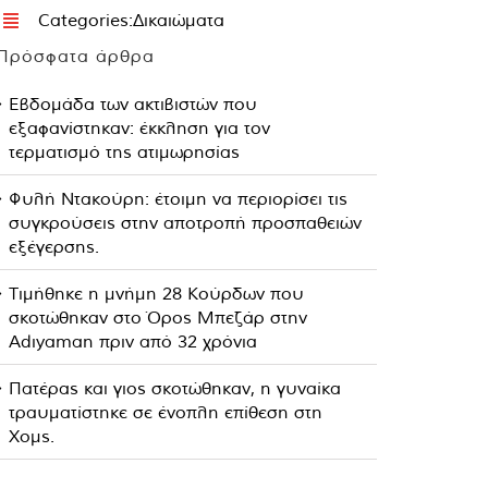
Categories:
Δικαιώματα
Πρόσφατα άρθρα
Εβδομάδα των ακτιβιστών που
εξαφανίστηκαν: έκκληση για τον
τερματισμό της ατιμωρησίας
Φυλή Ντακούρη: έτοιμη να περιορίσει τις
συγκρούσεις στην αποτροπή προσπαθειών
εξέγερσης.
Τιμήθηκε η μνήμη 28 Κούρδων που
σκοτώθηκαν στο Όρος Μπεζάρ στην
Adıyaman πριν από 32 χρόνια
Πατέρας και γιος σκοτώθηκαν, η γυναίκα
τραυματίστηκε σε ένοπλη επίθεση στη
Χομς.