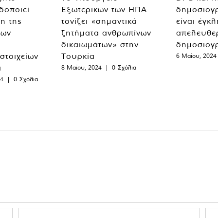
δοποιεί
Εξωτερικών των ΗΠΑ
δημοσιογ
η της
τονίζει «σημαντικά
είναι έγκ
των
ζητήματα ανθρωπίνων
απελευθε
δικαιωμάτων» στην
δημοσιογ
 στοιχείων
Τουρκία
6 Μαΐου, 2024
α
8 Μαΐου, 2024
|
0 Σχόλια
24
|
0 Σχόλια