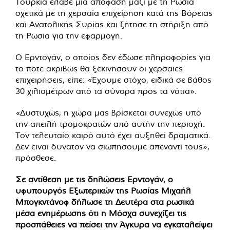
Τουρκία έλαβε μια απόφαση μαζί με τη Ρωσία
σχετικά με τη χερσαία επιχείρηση κατά της Βόρειας
και Ανατολικής Συρίας και ζήτησε τη στήριξη από
τη Ρωσία για την εφαρμογή.
Ο Ερντογάν, ο οποίος δεν έδωσε πληροφορίες για
το πότε ακριβώς θα ξεκινήσουν οι χερσαίες
επιχειρήσεις, είπε: «Έχουμε στόχο, ειδικά σε βάθος
30 χιλιομέτρων από τα σύνορα προς τα νότια».
«Δυστυχώς, η χώρα μας βρίσκεται συνεχώς υπό
την απειλή τρομοκρατών από αυτήν την περιοχή.
Τον τελευταίο καιρό αυτό έχει αυξηθεί δραματικά.
Δεν είναι δυνατόν να σιωπήσουμε απέναντί τους»,
πρόσθεσε.
Σε αντίθεση με τις δηλώσεις Ερντογάν, ο
υφυπουργός Εξωτερικών της Ρωσίας Μιχαήλ
Μπογκντάνοφ δήλωσε τη Δευτέρα στα ρωσικά
μέσα ενημέρωσης ότι η Μόσχα συνεχίζει τις
προσπάθειες να πείσει την Άγκυρα να εγκαταλείψει