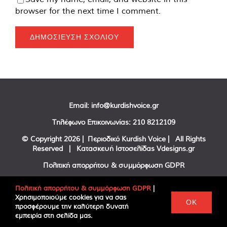
browser for the next time I comment.
Email:
info@kurdishvoice.gr
Τηλέφωνο Επικοινωνίας:
210 8212109
© Copyright
2026 | Περιοδικό Kurdish Voice | All Rights
Reserved | Κατασκευή Ιστοσελίδας
Vdesigns.gr
Πολιτική απορρήτου & συμμόρφωση GDPR
Πολιτική απορρήτου & συμμόρφωση GDPR
|
Χρησιμοποιούμε cookies για να σας
Facebook
Twitter
YouTube
OK
προσφέρουμε την καλύτερη δυνατή
εμπειρία στη σελίδα μας.