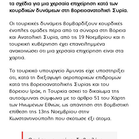
τα σχέδια για μια χερσαία επιχείρηση κατά των
κουρδικών δυνάμεων στη βορειοανατολική Συρία.
Οι τουρκικές δυνάμεις βομβαρδίζουν κουρδικές
ένοπλες ομάδες πέρα από τα σύνορα στη Βόρεια
και Ανατολική Συρία, από τις 19 Νοεμβρίου και η
τουρκική κυβέρνηση έχει επανειλημμένα
ανακοινώσει ότι μια χερσαία επιχείρηση είναι στα
χαρτιά.
Το τουρκικό υπουργείο Άμυνας είχε υποστηρίξει
ότι, κατά τη διεξαγωγή αεροπορικών επιδρομών
κατά της βορειοανατολικής Συρίας και του
βόρειου Ιράκ, η Τουρκία ασκεί το δικαίωμα της
αυτοάμυνας σύμφωνα με το άρθρο 51 του Χάρτη
των Ηνωμένων Εθνών, ως απάντηση στη βομβιστική
επίθεση της 13ης Νοεμβρίου στην
Κωνσταντινούπολη που σκότωσε έξι άτομα.