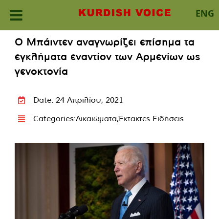
ENG
Skip
Ο Μπάιντεν αναγνωρίζει επίσημα τα
to
εγκλήματα εναντίον των Αρμενίων ως
content
γενοκτονία
Date: 24 Απριλίου, 2021
Categories:
Δικαιώματα
,
Έκτακτες Ειδήσεις