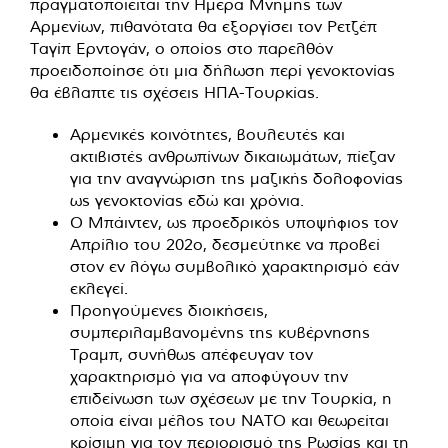
πραγματοποιείται την Ημέρα Μνήμης των
Αρμενίων, πιθανότατα θα εξοργίσει τον Ρετζέπ
Ταγίπ Ερντογάν, ο οποίος στο παρελθόν
προειδοποίησε ότι μια δήλωση περί γενοκτονίας
θα έβλαπτε τις σχέσεις ΗΠΑ-Τουρκίας.
Αρμενικές κοινότητες, βουλευτές και
ακτιβιστές ανθρωπίνων δικαιωμάτων, πίεζαν
για την αναγνώριση της μαζικής δολοφονίας
ως γενοκτονίας εδώ και χρόνια.
Ο Μπάιντεν, ως προεδρικός υποψήφιος τον
Απρίλιο του 202ο, δεσμεύτηκε να προβεί
στον εν λόγω συμβολικό χαρακτηρισμό εάν
εκλεγεί.
Προηγούμενες διοικήσεις,
συμπεριλαμβανομένης της κυβέρνησης
Τραμπ, συνήθως απέφευγαν τον
χαρακτηρισμό για να αποφύγουν την
επιδείνωση των σχέσεων με την Τουρκία, η
οποία είναι μέλος του ΝΑΤΟ και θεωρείται
κρίσιμη για τον περιορισμό της Ρωσίας και τη