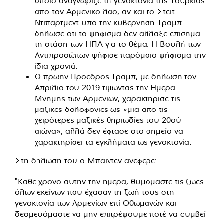
οποίο αναγνώριζε τη γενοκτονία της Τουρκίας
από τον Αρμενικό λαό, αν και το Στέιτ
Ντιπάρτμεντ υπό την κυβέρνηση Τραμπ
δήλωσε ότι το ψήφισμα δεν άλλαξε επίσημα
τη στάση των ΗΠΑ για το θέμα. Η Βουλή των
Αντιπροσώπων ψήφισε παρόμοιο ψήφισμα την
ίδια χρονιά.
Ο πρώην Πρόεδρος Τραμπ, με δήλωση τον
Απρίλιο του 2019 τιμώντας την Ημέρα
Μνήμης των Αρμενίων, χαρακτήρισε τις
μαζικές δολοφονίες ως «μία από τις
χειρότερες μαζικές θηριωδίες του 20ού
αιώνα», αλλά δεν έφτασε στο σημείο να
χαρακτηρίσει τα εγκλήματα ως γενοκτονία.
Στη δήλωσή του ο Μπάιντεν ανέφερε:
"Κάθε χρόνο αυτήν την ημέρα, θυμόμαστε τις ζωές
όλων εκείνων που έχασαν τη ζωή τους στη
γενοκτονία των Αρμενίων επί Οθωμανών και
δεσμευόμαστε να μην επιτρέψουμε ποτέ να συμβεί