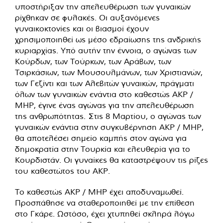
υποστήριξαν την απελευθέρωση των γυναικών
ρίχθηκαν σε φυλακές. Οι αυξανόμενες
γυναικοκτονίες και οι βιασμοί έχουν
χρησιμοποιηθεί ως μέσο εδραίωσης της ανδρικής
κυριαρχίας. Υπό αυτήν την έννοια, ο αγώνας των
Κούρδων, των Τούρκων, των Αράβων, των
Τσιρκάσιων, των Μουσουλμάνων, των Χριστιανών,
των Γεζίντι και των Αλεβιτών γυναικών, πράγματι
όλων των γυναικών ενάντια στο καθεστώς AKP /
MHP, έγινε ένας αγώνας για την απελευθέρωση
της ανθρωπότητας. Στις 8 Μαρτίου, ο αγώνας των
γυναικών ενάντια στην συγκυβέρνηση AKP / MHP,
θα αποτελέσει σημείο καμπής στον αγώνα για
δημοκρατία στην Τουρκία και ελευθερία για το
Κουρδιστάν. Οι γυναίκες θα καταστρέψουν τις ρίζες
του καθεστώτος του AKP.
Το καθεστώς AKP / MHP έχει αποδυναμωθεί.
Προσπάθησε να σταθεροποιηθεί με την επίθεση
στο Γκάρε. Ωστόσο, έχει χτυπηθεί σκληρά λόγω