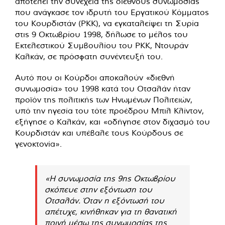
αποτελεί την συνέχεια της διεθνούς συνωμοσίας
που ανάγκασε τον ιδρυτή του Εργατικού Κόμματος
του Κουρδιστάν (PKK), να εγκαταλείψει τη Συρία
στις 9 Οκτωβρίου 1998, δήλωσε το μέλος του
Εκτελεστικού Συμβουλίου του PKK, Ντουράν
Καλκάν, σε πρόσφατη συνέντευξή του.
Αυτό που οι Κούρδοι αποκαλούν «διεθνή
συνωμοσία» του 1998 κατά του Οτσαλάν ήταν
προϊόν της πολιτικής των Ηνωμένων Πολιτειών,
υπό την ηγεσία του τότε προέδρου Μπιλ Κλίντον,
εξήγησε ο Καλκάν, και «οδήγησε στον διχασμό του
Κουρδιστάν και υπέβαλε τους Κούρδους σε
γενοκτονία».
«Η συνωμοσία της 9ης Οκτωβρίου
σκόπευε στην εξόντωση του
Οτσαλάν. Όταν η εξόντωσή του
απέτυχε, κινήθηκαν για τη θανατική
ποινή μέσω της συνωμοσίας της