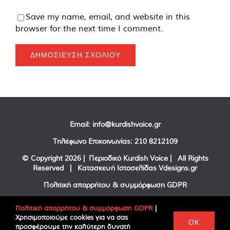
Save my name, email, and website in this
browser for the next time I comment.
Email:
info@kurdishvoice.gr
Τηλέφωνο Επικοινωνίας:
210 8212109
© Copyright
2026 | Περιοδικό Kurdish Voice | All Rights
Reserved | Κατασκευή Ιστοσελίδας
Vdesigns.gr
Πολιτική απορρήτου & συμμόρφωση GDPR
Πολιτική απορρήτου & συμμόρφωση GDPR
|
Χρησιμοποιούμε cookies για να σας
Facebook
Twitter
YouTube
OK
προσφέρουμε την καλύτερη δυνατή