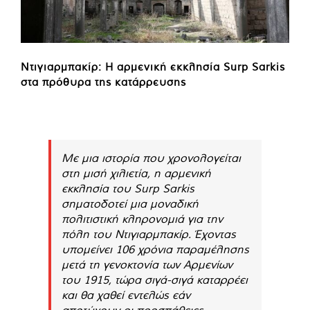
Ντιγιαρμπακίρ: Η αρμενική εκκλησία Surp Sarkis
στα πρόθυρα της κατάρρευσης
Με μια ιστορία που χρονολογείται
στη μισή χιλιετία, η αρμενική
εκκλησία του Surp Sarkis
σηματοδοτεί μια μοναδική
πολιτιστική κληρονομιά για την
πόλη του Ντιγιαρμπακίρ. Έχοντας
υπομείνει 106 χρόνια παραμέλησης
μετά τη γενοκτονία των Αρμενίων
του 1915, τώρα σιγά-σιγά καταρρέει
και θα χαθεί εντελώς εάν
αποτύχουν οι προσπάθειες