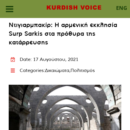
ENG
Skip
Ντιγιαρμπακίρ: Η αρμενική εκκλησία
to
Surp Sarkis στα πρόθυρα της
content
κατάρρευσης
Date: 17 Αυγούστου, 2021
Categories:
Δικαιώματα
,
Πολιτισμός