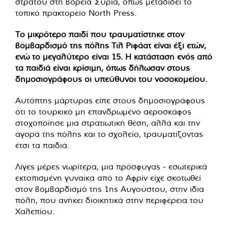
στρατού στη βόρεια Συρία, όπως μεταδίδει το
τοπικό πρακτορείο North Press.
Το μικρότερο παιδί που τραυματίστηκε στον
βομβαρδισμό της πόλης Τιλ Ριφάατ είναι έξι ετών,
ενώ το μεγαλύτερο είναι 15. Η κατάσταση ενός από
τα παιδιά είναι κρίσιμη, όπως δήλωσαν στους
δημοσιογράφους οι υπεύθυνοι του νοσοκομείου.
Αυτόπτης μάρτυρας είπε στους δημοσιογράφους
ότι το τουρκικό μη επανδρωμένο αεροσκάφος
στοχοποίησε μια στρατιωτική θέση, αλλά και την
αγορά της πόλης και το σχολείο, τραυματίζοντας
έτσι τα παιδιά.
Λίγες μέρες νωρίτερα, μια πρόσφυγας - εσωτερικά
εκτοπισμένη γυναίκα από το Αφρίν είχε σκοτωθεί
στον βομβαρδισμό της 1ης Αυγούστου, στην ίδια
πόλη, που ανήκει διοικητικά στην περιφέρεια του
Χαλεπίου.