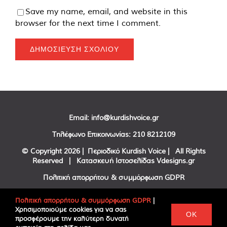
Save my name, email, and website in this
browser for the next time I comment.
Email:
info@kurdishvoice.gr
Τηλέφωνο Επικοινωνίας:
210 8212109
© Copyright
2026 | Περιοδικό Kurdish Voice | All Rights
Reserved | Κατασκευή Ιστοσελίδας
Vdesigns.gr
Πολιτική απορρήτου & συμμόρφωση GDPR
Πολιτική απορρήτου & συμμόρφωση GDPR
|
Χρησιμοποιούμε cookies για να σας
Facebook
Twitter
YouTube
OK
προσφέρουμε την καλύτερη δυνατή