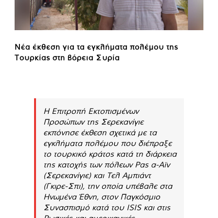
Νέα έκθεση για τα εγκλήματα πολέμου της
Τουρκίας στη βόρεια Συρία
Η Επιτροπή Εκτοπισμένων
Προσώπων της Σερεκανίγιε
εκπόνησε έκθεση σχετικά με τα
εγκλήματα πολέμου που διέπραξε
το τουρκικό κράτος κατά τη διάρκεια
της κατοχής των πόλεων Ρας α-Αϊν
(Σερεκανίγιε) και Τελ Αμπιάντ
(Γκιρε-Σπι), την οποία υπέβαλε στα
Ηνωμένα Έθνη, στον Παγκόσμιο
Συνασπισμό κατά του ISIS και στις
Ρωσικές και αμερικανικές