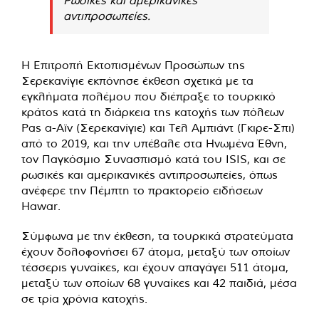
αντιπροσωπείες.
Η Επιτροπή Εκτοπισμένων Προσώπων της
Σερεκανίγιε εκπόνησε έκθεση σχετικά με τα
εγκλήματα πολέμου που διέπραξε το τουρκικό
κράτος κατά τη διάρκεια της κατοχής των πόλεων
Ρας α-Αϊν (Σερεκανίγιε) και Τελ Αμπιάντ (Γκιρε-Σπι)
από το 2019, και την υπέβαλε στα Ηνωμένα Έθνη,
τον Παγκόσμιο Συνασπισμό κατά του ISIS, και σε
ρωσικές και αμερικανικές αντιπροσωπείες, όπως
ανέφερε την Πέμπτη το πρακτορείο ειδήσεων
Hawar.
Σύμφωνα με την έκθεση, τα τουρκικά στρατεύματα
έχουν δολοφονήσει 67 άτομα, μεταξύ των οποίων
τέσσερις γυναίκες, και έχουν απαγάγει 511 άτομα,
μεταξύ των οποίων 68 γυναίκες και 42 παιδιά, μέσα
σε τρία χρόνια κατοχής.