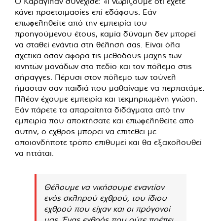
Ο Καραγιλάν συνέχισε: «Γνωρίζουμε ότι έχετε
κάνει προετοιμασίες επί εδάφους. Εάν
επωφεληθείτε από την εμπειρία του
προηγούμενου έτους, καμία δύναμη δεν μπορεί
να σταθεί ενάντια στη θέλησή σας. Είναι όλα
σχετικά όσον αφορά τις μεθόδους μάχης των
κινητών μονάδων στο πεδίο και τον πόλεμο στις
σήραγγες. Πέρυσι στον πόλεμο των τούνελ
ήμασταν σαν παιδιά που μαθαίναμε να περπατάμε.
Πλέον έχουμε εμπειρία και τεκμηριωμένη γνώση.
Εάν πάρετε τα απαραίτητα διδάγματα από την
εμπειρία που αποκτήσατε και επωφεληθείτε από
αυτήν, ο εχθρός μπορεί να επιτεθεί με
οποιονδήποτε τρόπο επιθυμεί και θα εξακολουθεί
να ηττάται.
Θέλουμε να νικήσουμε εναντίον
ενός σκληρού εχθρού, του ίδιου
εχθρού που είχαν και οι πρόγονοί
μας. Ένας εχθρός που ούτε πρέπει