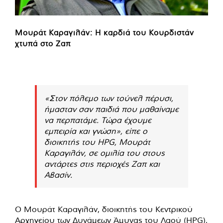
Μουράτ Καραγιλάν: Η καρδιά του Κουρδιστάν
χτυπά στο Ζαπ
«Στον πόλεμο των τούνελ πέρυσι,
ήμασταν σαν παιδιά που μαθαίναμε
να περπατάμε. Τώρα έχουμε
εμπειρία και γνώση», είπε ο
διοικητής του HPG, Μουράτ
Καραγιλάν, σε ομιλία του στους
αντάρτες στις περιοχές Ζαπ και
Αβασίν.
Ο Μουράτ Καραγιλάν, διοικητής του Κεντρικού
Αρχηγείου των Δυνάμεων Άμυνας του Λαού (HPG),