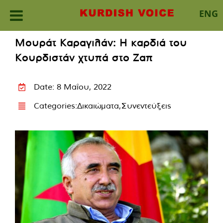
ENG
Skip
Μουράτ Καραγιλάν: Η καρδιά του
to
Κουρδιστάν χτυπά στο Ζαπ
content
Date: 8 Μαΐου, 2022
Categories:
Δικαιώματα
,
Συνεντεύξεις