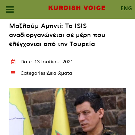
ENG
Skip
Μαζλούμ Αμπντί: Το ISIS
to
αναδιοργανώνεται σε μέρη που
content
ελέγχονται από την Τουρκία
Date: 13 Ιουλίου, 2021
Categories:
Δικαιώματα