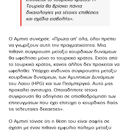
Τουρκία θα βρίσκει πάντα
δικαιολογίες για τέτοιες επιθέσεις
και σχέδια εισβολής».
Ο Αμπντί συνέχισε: «Πρώτα απ' όλα, όλοι πρέπει
να γνωρίζουν αυτή την πραγματικότητα. Μια
πιθανή σύγκρουση μεταξύ κουρδικών δυνάμεων
θα ωφελήσει μόνο το τουρκικό κράτος. Εκτός από
το τουρκικό κράτος, κανείς άλλος δεν πρόκειται να
ωφεληθεί. Υπάρχει κίνδυνος σύγκρουσης μεταξύ
κουρδικών δυνάμεων, των Αμυντικών Δυνάμεων
του Λαού (HPG) και των Πεσμπεργκά. Αυτό μας
προκαλεί ανησυχία. Οποιαδήποτε τέτοια
σύγκρουση θα οδηγήσει σε οπισθοδρόμηση των
επιτευγμάτων που έχει επιτύχει ο κουρδικός λαός
τις τελευταίες δεκαετίες».
Ο Αμπντί τόνισε ότι η θέση του είναι σαφής σε
σχέση με έναν πιθανό εμφύλιο πόλεμο μεταξύ