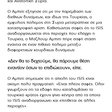
και Ανατολική Συρία.
Ο Αμπντί εξήγησε ότι με την παρέμβαση των
διεθνών δυνάμεων, και ιδίως της Τουρκίας, ο
εμφύλιος πόλεμος στη Συρία μετατράπηκε σε μια
καταστροφική κρίση. Καθιστώντας σαφές ότι το ISIS
αναδιοργανώνεται στις περιοχές που ελέγχει η
Τουρκία, ο Μαζλούμ Αμπντί πήρε σαφή στάση
ενάντια σε έναν πιθανό πόλεμο μεταξύ
διαφορετικών κουρδικών δυνάμεων.
«Δεν θα το δεχτούμε, θα πάρουμε θέση
εναντίον όσων το επιδιώκουν», είπε.
Ο Αμπντί σημείωσε ότι η απειλή του ISIS είναι
ακόμη πολύ πραγματική: «Είναι πλέον σαφές. Όλοι
γνωρίζουν ότι τα εδάφη που καταλαμβάνει το
τουρκικό κράτος έχουν γίνει κέντρα από τα οποία
το ISIS αναδιοργανώνει και επιτίθεται σε άλλες
περιοχές».