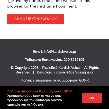
Save my name, email, and website in this
browser for the next time I comment.
Email:
info@kurdishvoice.gr
Τηλέφωνο Επικοινωνίας:
210 8212109
© Copyright
2026 | Περιοδικό Kurdish Voice | All Rights
Reserved | Κατασκευή Ιστοσελίδας
Vdesigns.gr
Πολιτική απορρήτου & συμμόρφωση GDPR
Πολιτική απορρήτου & συμμόρφωση GDPR
|
Χρησιμοποιούμε cookies για να σας
Facebook
Twitter
YouTube
OK
προσφέρουμε την καλύτερη δυνατή
εμπειρία στη σελίδα μας.