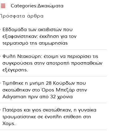
Categories:
Δικαιώματα
Πρόσφατα άρθρα
Εβδομάδα των ακτιβιστών που
εξαφανίστηκαν: έκκληση για τον
τερματισμό της ατιμωρησίας
Φυλή Ντακούρη: έτοιμη να περιορίσει τις
συγκρούσεις στην αποτροπή προσπαθειών
εξέγερσης.
Τιμήθηκε η μνήμη 28 Κούρδων που
σκοτώθηκαν στο Όρος Μπεζάρ στην
Adıyaman πριν από 32 χρόνια
Πατέρας και γιος σκοτώθηκαν, η γυναίκα
τραυματίστηκε σε ένοπλη επίθεση στη
Χομς.