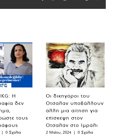
MKG: Η
Οι δικηγόροι του
ραφία δεν
Οτσαλαν υποβάλλουν
λημα,
άλλη μια αίτηση για
ρώστε τους
επίσκεψη στον
ράφους
Οτσαλάν στο Ιμράλι
|
0 Σχόλια
2 Μαΐου, 2024
|
0 Σχόλια