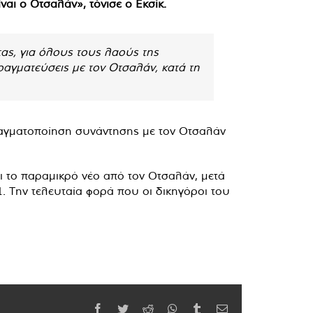
αι ο Οτσαλάν», τόνισε ο Εκσίκ.
τας, για όλους τους λαούς της
ραγματεύσεις με τον Οτσαλάν, κατά τη
πραγματοποίηση συνάντησης με τον Οτσαλάν
ει το παραμικρό νέο από τον Οτσαλάν, μετά
. Την τελευταία φορά που οι δικηγόροι του
Facebook
Twitter
Reddit
WhatsApp
Tumblr
Email