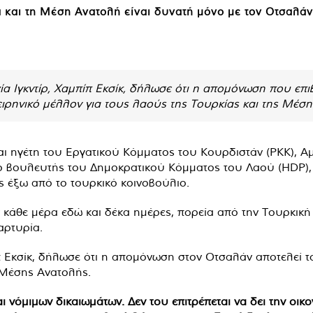
 και τη Μέση Ανατολή είναι δυνατή μόνο με τον Οτσαλάν
α Ιγκντίρ, Χαμπίπ Εκσίκ, δήλωσε ότι η απομόνωση που επ
 ειρηνικό μέλλον για τους λαούς της Τουρκίας και της Μέσ
ι ηγέτη του Εργατικού Κόμματος του Κουρδιστάν (PKK), Α
ο βουλευτής του Δημοκρατικού Κόμματος του Λαού (HDP), Χ
ς έξω από το τουρκικό κοινοβούλιο.
άθε μέρα εδώ και δέκα ημέρες, πορεία από την Τουρκικ
αρτυρία.
π Εκσίκ, δήλωσε ότι η απομόνωση στον Οτσαλάν αποτελεί τ
 Μέσης Ανατολής.
 νόμιμων δικαιωμάτων. Δεν του επιτρέπεται να δει την οικο