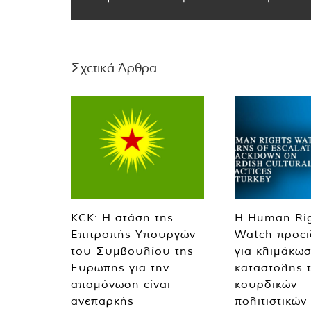
Σχετικά Άρθρα
KCK: Η στάση της
Η Human Ri
Επιτροπής Υπουργών
Watch προει
του Συμβουλίου της
για κλιμάκωσ
Ευρώπης για την
καταστολής 
απομόνωση είναι
κουρδικών
ανεπαρκής
πολιτιστικών