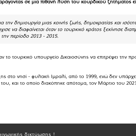
αράγοντας σε μια πιθανή λύση του κουρδικού ζητήματος είν
α την δημιουργία μιας κοινής ζωής, δημοκρατίας και ισότη
χισε να διαφαίνεται όταν το τουρκικό κράτος ξεκίνησε διαπ
 την περίοδο 2013 - 2015.
αν το τουρκικό υπουργείο Δικαιοσύνης να επιτρέψει την 
ρξης στο νησί - φυλακή Ιμραλί, από το 1999, ενώ δεν υπάρχ
του, και το οποίο διακόπηκε απότομα, τον Μάρτιο του 2021
ινωνικής δικτύωσης !