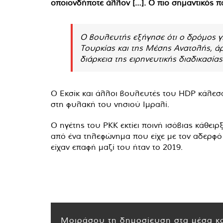
οποιονδήποτε άλλον […]. Ο πιο σημαντικός π
Ο βουλευτής εξήγησε ότι ο δρόμος γι
Τουρκίας και της Μέσης Ανατολής, άρ
διάρκεια της ειρηνευτικής διαδικασίας
Ο Εκσίκ και άλλοι βουλευτές του HDP κάλεσ
στη φυλακή του νησιού Ιμραλί.
Ο ηγέτης του PKK εκτίει ποινή ισόβιας κάθει
από ένα τηλεφώνημα που είχε με τον αδερφό 
είχαν επαφή μαζί του ήταν το 2019.
Μοιράσου τη δημοσίευση στα μέσα κο