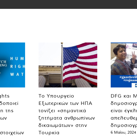
ghts
Το Υπουργείο
DFG και 
δοποιεί
Εξωτερικών των ΗΠΑ
δημοσιογ
η της
τονίζει «σημαντικά
είναι έγκ
των
ζητήματα ανθρωπίνων
απελευθε
δικαιωμάτων» στην
δημοσιογ
 στοιχείων
Τουρκία
6 Μαΐου, 2024