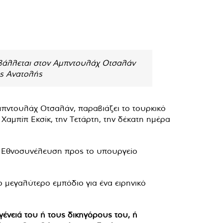
ιβάλλεται στον Αμπντουλάχ Οτσαλάν
ης Ανατολής
μπντουλάχ Οτσαλάν, παραβιάζει το τουρκικό
αμπίπ Εκσίκ, την Τετάρτη, την δέκατη ημέρα
ή Εθνοσυνέλευση προς το υπουργείο
ο μεγαλύτερο εμπόδιο για ένα ειρηνικό
γένειά του ή τους δικηγόρους του, ή