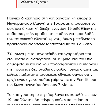
εθνικού ύμνου.
Ποινικό δικαστήριο στη νοτιοανατολική επαρχία
Ντιγιαρμπακίρ (Αμέντ) της Τουρκίας αποφάσισε να
ασκήσει δικαστική δίωξη εναντίον 19 φιλάθλων της
ποδοσφαιρικής ομάδας της πόλης για προσβολή
του τουρκικού εθνικού ύμνου, όπως μετέδωσε το
πρακτορείο ειδήσεων Μεσοποταμία το Σάββατο.
Σύμφωνα με το μονοσέλιδο κατηγορητήριο που
ετοίμασαν οι εισαγγελείς, οι 19 φίλαθλοι του πιο
δημοφιλούς κουρδικού ποδοσφαιρικού συλλόγου
της Τουρκίας δεν στάθηκαν όρθιοι, όπως απαιτείται,
καθώς παιζόταν ο τουρκικός εθνικός ύμνος στην
αρχή ενός αγώνα ποδοσφαίρου με την Pendikspor
της Κωνσταντινούπολης στις 7 Μαΐου.
Το κατηγορητήριο περιλαμβάνει τις καταθέσεις των
19 οπαδών της Amedspor, καθώς και επίσημη
αναφορά που ετοιμάστηκε μετά τον ποδοσφαιρικό