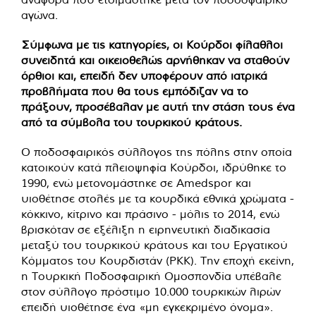
αγώνα.
Σύμφωνα με τις κατηγορίες, οι Κούρδοι φίλαθλοι
συνειδητά και οικειοθελώς αρνήθηκαν να σταθούν
όρθιοι και, επειδή δεν υποφέρουν από ιατρικά
προβλήματα που θα τους εμπόδιζαν να το
πράξουν, προσέβαλαν με αυτή την στάση τους ένα
από τα σύμβολα του τουρκικού κράτους.
Ο ποδοσφαιρικός σύλλογος της πόλης στην οποία
κατοικούν κατά πλειοψηφία Κούρδοι, ιδρύθηκε το
1990, ενώ μετονομάστηκε σε Amedspor και
υιοθέτησε στολές με τα κουρδικά εθνικά χρώματα -
κόκκινο, κίτρινο και πράσινο - μόλις το 2014, ενώ
βρισκόταν σε εξέλιξη η ειρηνευτική διαδικασία
μεταξύ του τουρκικού κράτους και του Εργατικού
Κόμματος του Κουρδιστάν (PKK). Την εποχή εκείνη,
η Τουρκική Ποδοσφαιρική Ομοσπονδία υπέβαλε
στον σύλλογο πρόστιμο 10.000 τουρκικών λιρών
επειδή υιοθέτησε ένα «μη εγκεκριμένο όνομα».