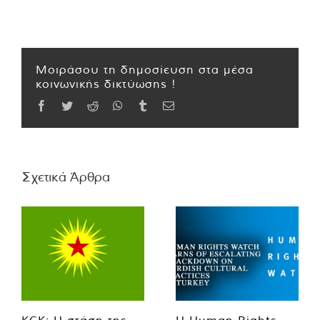
Μοιράσου τη δημοσίευση στα μέσα
κοινωνικής δικτύωσης !
Facebook
Twitter
Reddit
WhatsApp
Tumblr
Email
Σχετικά Άρθρα
KCK: Η στάση της
Η Human Rights