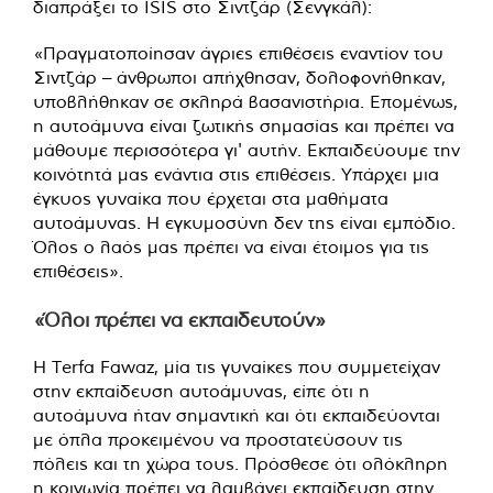
διαπράξει το ISIS στο Σιντζάρ (Σενγκάλ):
«Πραγματοποίησαν άγριες επιθέσεις εναντίον του
Σιντζάρ – άνθρωποι απήχθησαν, δολοφονήθηκαν,
υποβλήθηκαν σε σκληρά βασανιστήρια. Επομένως,
η αυτοάμυνα είναι ζωτικής σημασίας και πρέπει να
μάθουμε περισσότερα γι' αυτήν. Εκπαιδεύουμε την
κοινότητά μας ενάντια στις επιθέσεις. Υπάρχει μια
έγκυος γυναίκα που έρχεται στα μαθήματα
αυτοάμυνας. Η εγκυμοσύνη δεν της είναι εμπόδιο.
Όλος ο λαός μας πρέπει να είναι έτοιμος για τις
επιθέσεις».
«Όλοι πρέπει να εκπαιδευτούν»
Η Terfa Fawaz, μία τις γυναίκες που συμμετείχαν
στην εκπαίδευση αυτοάμυνας, είπε ότι η
αυτοάμυνα ήταν σημαντική και ότι εκπαιδεύονται
με όπλα προκειμένου να προστατεύσουν τις
πόλεις και τη χώρα τους. Πρόσθεσε ότι ολόκληρη
η κοινωνία πρέπει να λαμβάνει εκπαίδευση στην