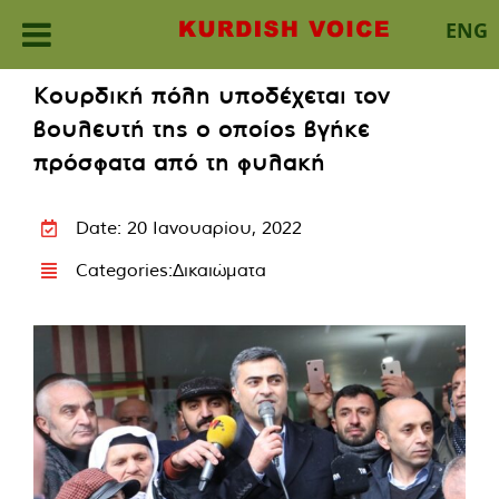
ENG
Skip
Κουρδική πόλη υποδέχεται τον
to
βουλευτή της ο οποίος βγήκε
content
πρόσφατα από τη φυλακή
Date: 20 Ιανουαρίου, 2022
Categories:
Δικαιώματα