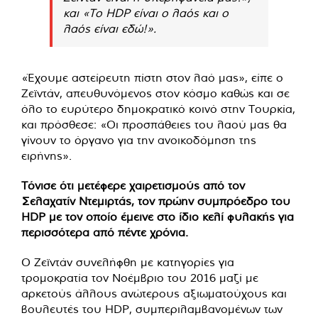
και «Το HDP είναι ο λαός και ο
λαός είναι εδώ!».
«Έχουμε αστείρευτη πίστη στον λαό μας», είπε ο
Ζεϊντάν, απευθυνόμενος στον κόσμο καθώς και σε
όλο το ευρύτερο δημοκρατικό κοινό στην Τουρκία,
και πρόσθεσε: «Οι προσπάθειες του λαού μας θα
γίνουν το όργανο για την ανοικοδόμηση της
ειρήνης».
Τόνισε ότι μετέφερε χαιρετισμούς από τον
Σελαχατίν Ντεμιρτάς, τον πρώην συμπρόεδρο του
HDP με τον οποίο έμεινε στο ίδιο κελί φυλακής για
περισσότερα από πέντε χρόνια.
Ο Ζεϊντάν συνελήφθη με κατηγορίες για
τρομοκρατία τον Νοέμβριο του 2016 μαζί με
αρκετούς άλλους ανώτερους αξιωματούχους και
βουλευτές του HDP, συμπεριλαμβανομένων των