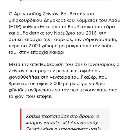
Ο Αμπντουλάχ Ζεϊντάν, βουλευτής του
φιλοκουρδικού Δημοκρατικού Κόμματος του Λαού
(HDP) καθαιρέθηκε από τη βουλευτική του έδρα
και φυλακίστηκε τον Νοέμβριο του 2016, στη
δυτική επαρχία της Τουρκίας, την Αδριανούπολη,
περίπου 2.000 χιλιόμετρα μακριά από την πόλη
του, στην επαρχία Χακάρι.
Μετά την απελευθέρωσή του στις 6 Ιανουαρίου, ο
Ζεϊντάν επέστρεψε εν μέσω μιας σφοδρής
χιονοθύελλας στη γενέτειρά του Γκεβέρ, που
βρίσκεται σε ύψος 2.000 μέτρων, για να βρει
χιλιάδες ανθρώπους να τον περιμένουν κάτω από
το χιόνι που έπεφτε.
Καθώς περπατούσε στο δρόμο, ο
κόσμος φώναζε: «Ο Αμπντουλάχ
Ζεϊντάν είναι η υπερηφάνεια μας!»,