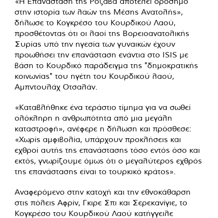
«Η Επανάσταση της Ροζάβα αποτελεί ορόσημο
στην ιστορία των λαών της Μέσης Ανατολής»,
δήλωσε το Κογκρέσο του Κουρδικού Λαού,
προσθέτοντας ότι οι λαοί της Βορειοανατολικής
Συρίας υπό την ηγεσία των γυναικών έχουν
προωθήσει την επανάσταση ενάντια στο ISIS με
βάση το Κουρδικό παράδειγμα της "δημοκρατικής
κοινωνίας" του ηγέτη του Κουρδικού λαού,
Αμπντουλάχ Οτσαλάν.
«Καταβλήθηκε ένα τεράστιο τίμημα για να σωθεί
ολόκληρη η ανθρωπότητα από μια μεγάλη
καταστροφή», ανέφερε η δήλωση και πρόσθεσε:
«Χωρίς αμφιβολία, υπάρχουν προκλήσεις και
εχθροί αυτής της επανάστασης τόσο εντός όσο και
εκτός, γνωρίζουμε όμως ότι ο μεγαλύτερος εχθρός
της επανάστασης είναι το τουρκικό κράτος».
Αναφερόμενο στην κατοχή και την εθνοκάθαρση
στις πόλεις Αφρίν, Γκιρε Σπι και Σερεκανίγιε, το
Κογκρέσο του Κουρδικού Λαού κατήγγειλε