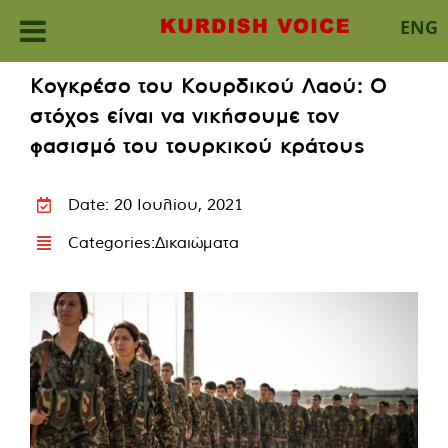
ENG
Skip
Κογκρέσο του Κουρδικού Λαού: Ο
to
στόχος είναι να νικήσουμε τον
content
φασισμό του τουρκικού κράτους
Date: 20 Ιουλίου, 2021
Categories:
Δικαιώματα