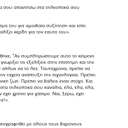
ς να σου απαντήσω στα τηλεοπτικά σου
σμά του για αμοιβαία συζήτηση και είπε:
λίζει κέρδη για τον εαυτό του».
πώθηκε, "Ας συμπληρώσουμε αυτό το κείμενο
γνωρίζει τις εξελίξεις στην επιστήμη και την
ί απλώς να το λες. Ταυτόχρονα, πρέπει να
την ταχεία ανάπτυξη της τεχνολογίας. Πρέπει
ική ζωή. Πρέπει να βάλεις έναν στόχο. Και
 στα τηλεοπτικά σου κανάλια, έλα, έλα, έλα,
έχει χρόνο για χάσιμο. Ναι, ξέρω, έχει
α!».
φωτογραφηθεί με όλους τους βαρόνους