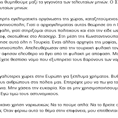
Ας θυμηθούμε μαζί τα γεγονότα των τελευταίων μηνών. Ο Σ
ευταίων μηνών.
τηρής εγκληματικής οργάνωσης της χώρας, καταζητούμενος
αντινούπολη; Γιατί ο αρχιεγκληματίας αυτός θεώρησε ότι η
φαλή, γιατί στηρίζομαι στους πολιτικούς και έτσι την είδε
οφ, σκοτώθηκε στο Ατασεχίρ. Στη μέση της Κωνσταντινούπο
σε αυτά όλη η Τουρκία. Ένας άλλος αρχηγός της μαφίας, ο
αντινούπολη. Απελευθέρωσαν από την τουρκική φυλακή το
άφησαν ελεύθερο να βγει από τη φυλακή με απόφαση. Μου λ
ι. Έχετε θεσπίσει νόμο που εξυπηρετεί τους βαρόνους των ν
 μεγαλύτερες χώρες στην Ευρώπη για ξέπλυμα χρήματος. Βυθ
υς ανθρώπους στις πόλεις μας. Επιτρέψτε μου να πω για τ
άνια. Μην χάσεις την ευκαιρία. Και ας μην χρησιμοποιήσο
 Εγώ τιμώ τους αστυνομικούς.
να κάνει χρήση ναρκωτικών; Να το πούμε απλά: Να το βρείτε
ά; Όταν φέρνω αυτό το θέμα στην επιφάνεια, μου επιτίθενται