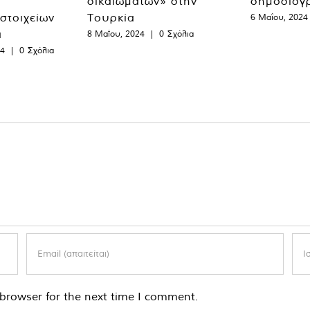
δικαιωμάτων» στην
δημοσιογ
 στοιχείων
Τουρκία
6 Μαΐου, 2024
α
8 Μαΐου, 2024
|
0 Σχόλια
24
|
0 Σχόλια
browser for the next time I comment.