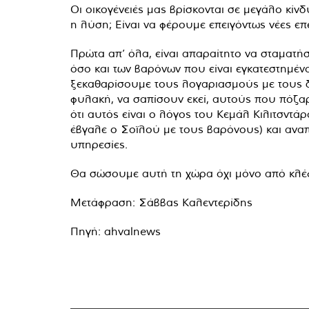
Οι οικογένειές μας βρίσκονται σε μεγάλο κίν
η λύση; Είναι να φέρουμε επειγόντως νέες ε
Πρώτα απ’ όλα, είναι απαραίτητο να σταματή
όσο και των βαρόνων που είναι εγκατεστημέ
ξεκαθαρίσουμε τους λογαριασμούς με τους 
φυλακή, να σαπίσουν εκεί, αυτούς που πόζαρ
ότι αυτός είναι ο λόγος του Κεμάλ Κιλιτσντά
έβγαλε ο Σοϊλού με τους βαρόνους) και αναπο
υπηρεσίες.
Θα σώσουμε αυτή τη χώρα όχι μόνο από κλέφτ
Μετάφραση: Σάββας Καλεντερίδης
Πηγή: ahvalnews