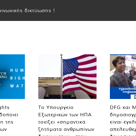
ινωνικής δικτύωσης !
ghts
Το Υπουργείο
DFG και 
δοποιεί
Εξωτερικών των ΗΠΑ
δημοσιογ
η της
τονίζει «σημαντικά
είναι έγκ
των
ζητήματα ανθρωπίνων
απελευθε