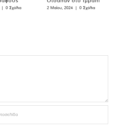
ράφους
Οτσαλάν στο Ιμράλι
|
0 Σχόλια
2 Μαΐου, 2024
|
0 Σχόλια