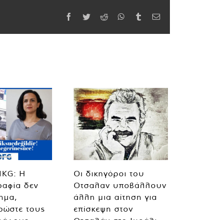
Facebook
Twitter
Reddit
WhatsApp
Tumblr
Email
MKG: Η
Οι δικηγόροι του
ραφία δεν
Οτσαλαν υποβάλλουν
λημα,
άλλη μια αίτηση για
ρώστε τους
επίσκεψη στον