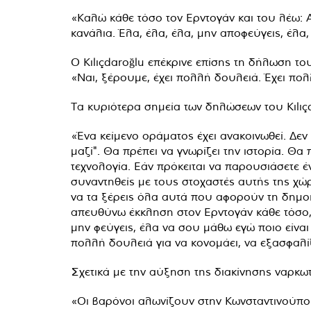
«Καλώ κάθε τόσο τον Ερντογάν και του λέω: Α
κανάλια. Έλα, έλα, έλα, μην αποφεύγεις, έλα,
Ο Kılıçdaroğlu επέκρινε επίσης τη δήλωση το
«Ναι, ξέρουμε, έχει πολλή δουλειά. Έχει πολ
Τα κυριότερα σημεία των δηλώσεων του Kılıçda
«Ένα κείμενο οράματος έχει ανακοινωθεί. Δε
μαζί". Θα πρέπει να γνωρίζει την ιστορία. Θα 
τεχνολογία. Εάν πρόκειται να παρουσιάσετε έ
συναντηθείς με τους στοχαστές αυτής της χώρ
να τα ξέρεις όλα αυτά που αφορούν τη δημοκρ
απευθύνω έκκληση στον Ερντογάν κάθε τόσο, αν
μην φεύγεις, έλα να σου μάθω εγώ ποιο είναι 
πολλή δουλειά για να κονομάει, να εξασφαλίζε
Σχετικά με την αύξηση της διακίνησης ναρκωτ
«Οι βαρόνοι αλωνίζουν στην Κωνσταντινούπο