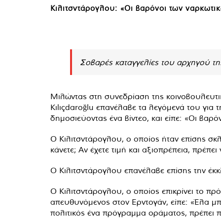
Κιλιτσντάρογλου: «Οι βαρόνοι των ναρκωτ
Σοβαρές καταγγελίες του αρχηγού της
Μιλώντας στη συνεδρίαση της κοινοβουλευτ
Kılıçdaroğlu επανέλαβε τα λεγόμενά του για 
δημοσιεύοντας ένα βίντεο, και είπε: «Οι βαρ
Ο Κιλιτσντάρογλου, ο οποίος ήταν επίσης σκ
κάνετε; Αν έχετε τιμή και αξιοπρέπεια, πρέπει
Ο Κιλιτσντάρογλου επανέλαβε επίσης την έκ
Ο Κιλιτσντάρογλου, ο οποίος επικρίνει το π
απευθυνόμενος στον Ερντογάν, είπε: «Έλα μπρ
πολιτικός ένα πρόγραμμα οράματος, πρέπει πρ