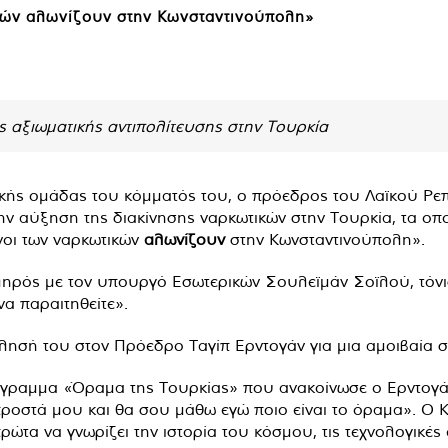
ικών αλωνίζουν στην Κωνσταντινούπολη»
 αξιωματικής αντιπολίτευσης στην Τουρκία
ικής ομάδας του κόμματός του, ο πρόεδρος του Λαϊκού Ρ
την αύξηση της διακίνησης ναρκωτικών στην Τουρκία, τα ο
όνοι των ναρκωτικών
αλωνίζουν
στην Κωνσταντινούπολη».
ληρός με τον υπουργό Εσωτερικών Σουλεϊμάν Σοϊλού, τόνισε
 να παραιτηθείτε».
κλησή του στον Πρόεδρο Ταγίπ Ερντογάν για μια αμοιβαία 
ρόγραμμα «Όραμα της Τουρκίας» που ανακοίνωσε ο Ερντογάν 
οστά μου και θα σου μάθω εγώ ποιο είναι το όραμα». Ο Kıl
ώτα να γνωρίζει την ιστορία του κόσμου, τις τεχνολογικές 