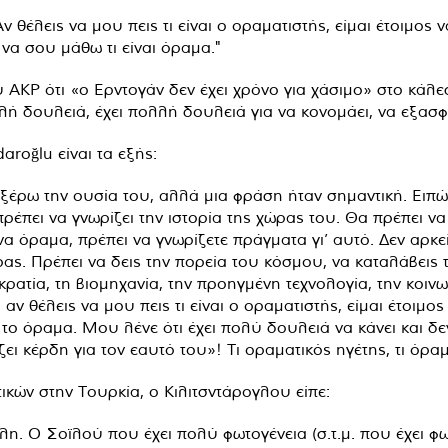
ν θέλεις να μου πεις τι είναι ο οραματιστής, είμαι έτοιμο
 να σου μάθω τι είναι όραμα."
υ AKP ότι «ο Ερντογάν δεν έχει χρόνο για χάσιμο» στο κάλε
λή δουλειά, έχει πολλή δουλειά για να κονομάει, να εξασφα
roğlu είναι τα εξής:
ν ξέρω την ουσία του, αλλά μια φράση ήταν σημαντική. Ει
πρέπει να γνωρίζει την ιστορία της χώρας του. Θα πρέπει να 
να όραμα, πρέπει να γνωρίζετε πράγματα γι’ αυτό. Δεν αρκε
ας. Πρέπει να δεις την πορεία του κόσμου, να καταλάβεις 
ατία, τη βιομηχανία, την προηγμένη τεχνολογία, την κοινων
 θέλεις να μου πεις τι είναι ο οραματιστής, είμαι έτοιμος
το όραμα. Μου λένε ότι έχει πολύ δουλειά να κάνει και δεν 
ι κέρδη για τον εαυτό του»! Τι οραματικός ηγέτης, τι όραμ
ικών στην Τουρκία, ο Κιλιτσντάρογλου είπε:
λη. Ο Σοϊλού που έχει πολύ φωτογένεια (σ.τ.μ. που έχει 