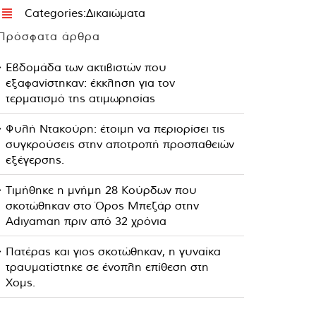
Categories:
Δικαιώματα
Πρόσφατα άρθρα
Εβδομάδα των ακτιβιστών που
εξαφανίστηκαν: έκκληση για τον
τερματισμό της ατιμωρησίας
Φυλή Ντακούρη: έτοιμη να περιορίσει τις
συγκρούσεις στην αποτροπή προσπαθειών
εξέγερσης.
Τιμήθηκε η μνήμη 28 Κούρδων που
σκοτώθηκαν στο Όρος Μπεζάρ στην
Adıyaman πριν από 32 χρόνια
Πατέρας και γιος σκοτώθηκαν, η γυναίκα
τραυματίστηκε σε ένοπλη επίθεση στη
Χομς.