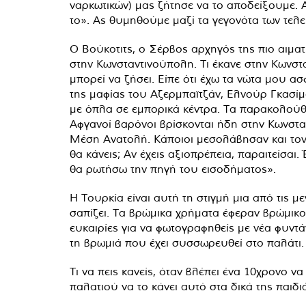
ναρκωτικών) μας ζήτησε να το αποδείξουμε. 
το». Ας θυμηθούμε μαζί τα γεγονότα των τελ
Ο Βούκοτιτς, ο Σέρβος αρχηγός της πιο αιμα
στην Κωνσταντινούπολη. Τι έκανε στην Κωνστ
μπορεί να ζήσει. Είπε ότι έχω τα νώτα μου ασ
της μαφίας του Αζερμπαϊτζάν, Ελνούρ Γκασίμ
με όπλα σε εμπορικά κέντρα. Τα παρακολούθη
Αφγανοί βαρόνοι βρίσκονται ήδη στην Κωνστ
Μέση Ανατολή. Κάποιοι μεσολάβησαν και τον 
θα κάνεις; Αν έχεις αξιοπρέπεια, παραιτείσα
θα ρωτήσω την πηγή του εισοδήματος».
Η Τουρκία είναι αυτή τη στιγμή μια από τις
σαπίζει. Τα βρώμικα χρήματα έφεραν βρώμικο
ευκαιρίες για να φωτογραφηθείς με νέα φυντ
τη βρωμιά που έχει συσσωρευθεί στο παλάτι.
Τι να πεις κανείς, όταν βλέπει ένα 10χρονο 
παλατιού να το κάνει αυτό στα δικά της παιδι