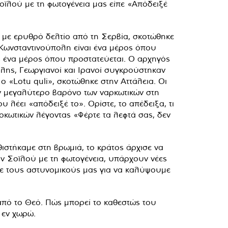
οϊλού με τη φωτογένεια μας είπε «Απόδειξέ
 με ερυθρό δελτίο από τη Σερβία, σκοτώθηκε
 Κωνσταντινούπολη είναι ένα μέρος όπου
 ως ένα μέρος όπου προστατεύεται. Ο αρχηγός
λης, Γεωργιανοί και Ιρανοί συγκρούστηκαν
 «Lotu quli», σκοτώθηκε στην Αττάλεια. Οι
ν μεγαλύτερο βαρόνο των ναρκωτικών στη
έει «απόδειξέ το». Ορίστε, το απέδειξα, τι
αρκωτικών λέγοντας «Φέρτε τα λεφτά σας, δεν
ιστήκαμε στη βρωμιά, το κράτος άρχισε να
ον Σοϊλού με τη φωτογένεια, υπάρχουν νέες
υμε τους αστυνομικούς μας για να καλύψουμε
 από το Θεό. Πώς μπορεί το καθεστώς του
 εν χωρώ.