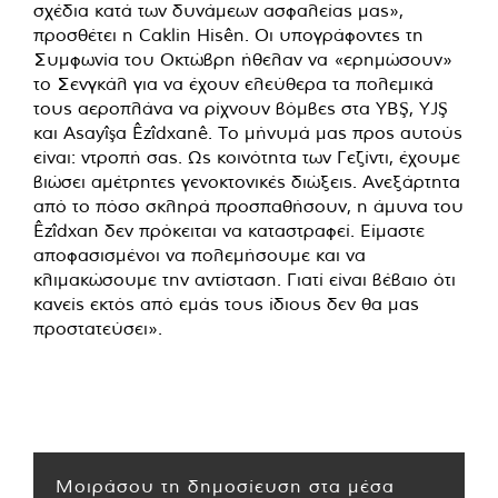
σχέδια κατά των δυνάμεων ασφαλείας μας»,
προσθέτει η Caklin Hisên. Οι υπογράφοντες τη
Συμφωνία του Οκτώβρη ήθελαν να «ερημώσουν»
το Σενγκάλ για να έχουν ελεύθερα τα πολεμικά
τους αεροπλάνα να ρίχνουν βόμβες στα YBŞ, YJŞ
και Asayîşa Êzîdxanê. Το μήνυμά μας προς αυτούς
είναι: ντροπή σας. Ως κοινότητα των Γεζίντι, έχουμε
βιώσει αμέτρητες γενοκτονικές διώξεις. Ανεξάρτητα
από το πόσο σκληρά προσπαθήσουν, η άμυνα του
Êzîdxan δεν πρόκειται να καταστραφεί. Είμαστε
αποφασισμένοι να πολεμήσουμε και να
κλιμακώσουμε την αντίσταση. Γιατί είναι βέβαιο ότι
κανείς εκτός από εμάς τους ίδιους δεν θα μας
προστατεύσει».
Μοιράσου τη δημοσίευση στα μέσα