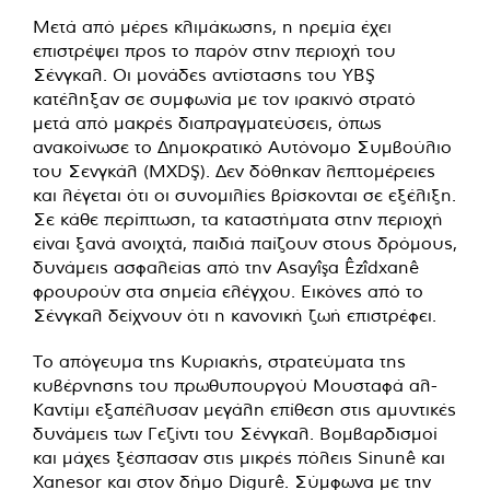
Μετά από μέρες κλιμάκωσης, η ηρεμία έχει
επιστρέψει προς το παρόν στην περιοχή του
Σένγκαλ. Οι μονάδες αντίστασης του YBŞ
κατέληξαν σε συμφωνία με τον ιρακινό στρατό
μετά από μακρές διαπραγματεύσεις, όπως
ανακοίνωσε το Δημοκρατικό Αυτόνομο Συμβούλιο
του Σενγκάλ (MXDŞ). Δεν δόθηκαν λεπτομέρειες
και λέγεται ότι οι συνομιλίες βρίσκονται σε εξέλιξη.
Σε κάθε περίπτωση, τα καταστήματα στην περιοχή
είναι ξανά ανοιχτά, παιδιά παίζουν στους δρόμους,
δυνάμεις ασφαλείας από την Asayîşa Êzîdxanê
φρουρούν στα σημεία ελέγχου. Εικόνες από το
Σένγκαλ δείχνουν ότι η κανονική ζωή επιστρέφει.
Το απόγευμα της Κυριακής, στρατεύματα της
κυβέρνησης του πρωθυπουργού Μουσταφά αλ-
Καντίμι εξαπέλυσαν μεγάλη επίθεση στις αμυντικές
δυνάμεις των Γεζίντι του Σένγκαλ. Βομβαρδισμοί
και μάχες ξέσπασαν στις μικρές πόλεις Sinunê και
Xanesor και στον δήμο Digurê. Σύμφωνα με την