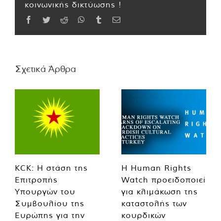
κοινωνικής δικτύωσης !
Facebook
Twitter
Reddit
WhatsApp
Tumblr
Email
Σχετικά Άρθρα
KCK: Η στάση της
Η Human Rights
Επιτροπής
Watch προειδοποιεί
Υπουργών του
για κλιμάκωση της
Συμβουλίου της
καταστολής των
Ευρώπης για την
κουρδικών