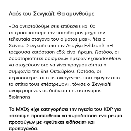
Λαός του Σενγκάλ: Θα αμυνθούμε
«Θα αντισταθούμε στις επιθέσεις και θα
υπερασπιστούμε την πατρίδα μας μέχρι την
τελευταία σταγόνα του αίματος μας», λέει ο
Χεϊντέρ Σενγκαλί από την Asayîşa Êzîdxanê. «Η
τρέχουσα κατάσταση εδώ είναι ήρεμη. Ωστόσο, οι
δραστηριότητες ορισμένων ημερών εξακολουθούν
να στοχεύουν στο να γίνει πραγματικότητα η
συμφωνία της 9ης Οκτωβρίου. Ωστόσο, οι
περισσότερες από τις οικογένειες που έφυγαν από
τα σπίτια τους επέστρεψαν», τόνισε ο Σενγκαλί,
αναφερόμενος σε δήλωση της αυτόνομης
διοίκησης.
Το MXDŞ είχε κατηγορήσει την ηγεσία του KDP για
«σκόπιμη προσπάθεια» να πυροδοτήσει ένα ρεύμα
προσφύγων με «ψεύτικες ειδήσεις» και
προπαγάνδα.