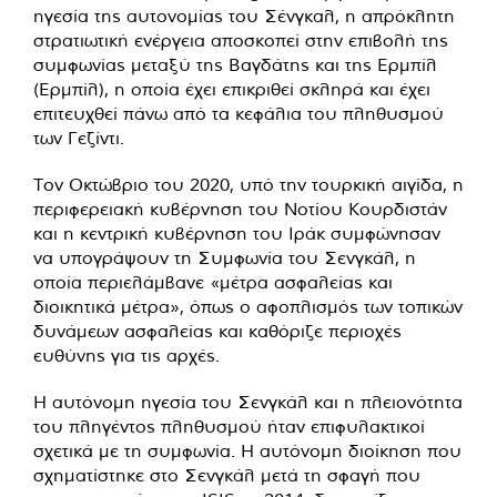
ηγεσία της αυτονομίας του Σένγκαλ, η απρόκλητη
στρατιωτική ενέργεια αποσκοπεί στην επιβολή της
συμφωνίας μεταξύ της Βαγδάτης και της Ερμπίλ
(Ερμπίλ), η οποία έχει επικριθεί σκληρά και έχει
επιτευχθεί πάνω από τα κεφάλια του πληθυσμού
των Γεζίντι.
Τον Οκτώβριο του 2020, υπό την τουρκική αιγίδα, η
περιφερειακή κυβέρνηση του Νοτίου Κουρδιστάν
και η κεντρική κυβέρνηση του Ιράκ συμφώνησαν
να υπογράψουν τη Συμφωνία του Σενγκάλ, η
οποία περιελάμβανε «μέτρα ασφαλείας και
διοικητικά μέτρα», όπως ο αφοπλισμός των τοπικών
δυνάμεων ασφαλείας και καθόριζε περιοχές
ευθύνης για τις αρχές.
Η αυτόνομη ηγεσία του Σενγκάλ και η πλειονότητα
του πληγέντος πληθυσμού ήταν επιφυλακτικοί
σχετικά με τη συμφωνία. Η αυτόνομη διοίκηση που
σχηματίστηκε στο Σενγκάλ μετά τη σφαγή που