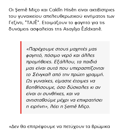
Οι Şemê Miço και Caklîn Hisên είναι ακτιβίστριες
του γυναικείου απελευθερωτικού κινήματος των
Γεζίντι, "TAJÊ". Ετοιμάζουν το φαγητό για τις
δυνάμεις ασφαλείας της Asayîşa Êzîdxanê.
«Παρέχουμε στους μαχητές μας
φαγητό, πόσιμο νερό και άλλες
προμήθειες. Εξάλλου, τα παιδιά
μας είναι αυτά που υπερασπίζονται
το Σένγκαλ από την πρώτη γραμμή.
Ως γυναίκες, είμαστε έτοιμες να
βοηθήσουμε, όσο δύσκολες κι αν
είναι οι συνθήκες, και να
αντισταθούμε μέχρι να επικρατήσει
η ειρήνη», λέει η Şemê Miço.
«Δεν θα επιτρέψουμε να πετύχουν τα βρώμικα