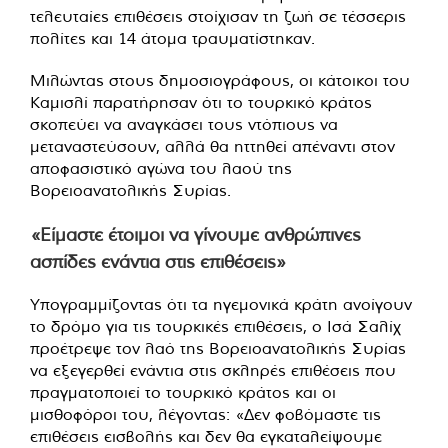
τελευταίες επιθέσεις στοίχισαν τη ζωή σε τέσσερις
πολίτες και 14 άτομα τραυματίστηκαν.
Μιλώντας στους δημοσιογράφους, οι κάτοικοι του
Καμισλί παρατήρησαν ότι το τουρκικό κράτος
σκοπεύει να αναγκάσει τους ντόπιους να
μεταναστεύσουν, αλλά θα ηττηθεί απέναντι στον
αποφασιστικό αγώνα του λαού της
Βορειοανατολικής Συρίας.
«Είμαστε έτοιμοι να γίνουμε ανθρώπινες
ασπίδες ενάντια στις επιθέσεις»
Υπογραμμίζοντας ότι τα ηγεμονικά κράτη ανοίγουν
το δρόμο για τις τουρκικές επιθέσεις, ο Ισά Σαλίχ
προέτρεψε τον λαό της Βορειοανατολικής Συρίας
να εξεγερθεί ενάντια στις σκληρές επιθέσεις που
πραγματοποιεί το τουρκικό κράτος και οι
μισθοφόροι του, λέγοντας: «Δεν φοβόμαστε τις
επιθέσεις εισβολής και δεν θα εγκαταλείψουμε