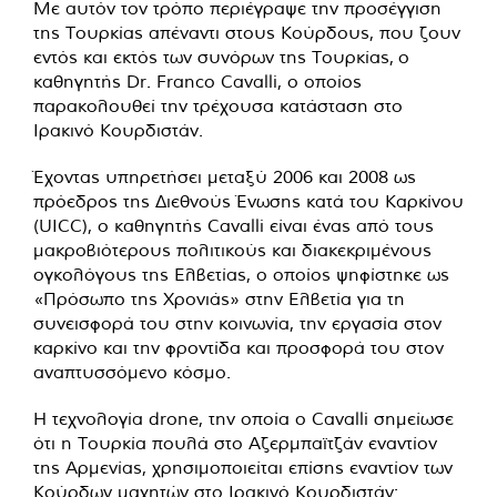
Με αυτόν τον τρόπο περιέγραψε την προσέγγιση
της Τουρκίας απέναντι στους Κούρδους, που ζουν
εντός και εκτός των συνόρων της Τουρκίας, ο
καθηγητής Dr. Franco Cavalli, ο οποίος
παρακολουθεί την τρέχουσα κατάσταση στο
Ιρακινό Κουρδιστάν.
Έχοντας υπηρετήσει μεταξύ 2006 και 2008 ως
πρόεδρος της Διεθνούς Ένωσης κατά του Καρκίνου
(UICC), ο καθηγητής Cavalli είναι ένας από τους
μακροβιότερους πολιτικούς και διακεκριμένους
ογκολόγους της Ελβετίας, ο οποίος ψηφίστηκε ως
«Πρόσωπο της Χρονιάς» στην Ελβετία για τη
συνεισφορά του στην κοινωνία, την εργασία στον
καρκίνο και την φροντίδα και προσφορά του στον
αναπτυσσόμενο κόσμο.
Η τεχνολογία drone, την οποία ο Cavalli σημείωσε
ότι η Τουρκία πουλά στο Αζερμπαϊτζάν εναντίον
της Αρμενίας, χρησιμοποιείται επίσης εναντίον των
Κούρδων μαχητών στο Ιρακινό Κουρδιστάν: