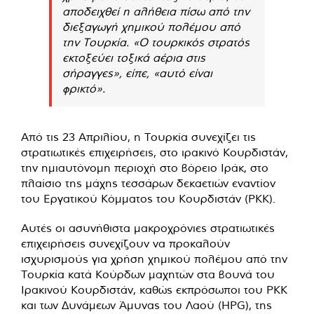
αποδειχθεί η αλήθεια πίσω από την
διεξαγωγή χημικού πολέμου από
την Τουρκία. «Ο τουρκικός στρατός
εκτοξεύει τοξικά αέρια στις
σήραγγες», είπε, «αυτό είναι
φρικτό».
Από τις 23 Απριλίου, η Τουρκία συνεχίζει τις
στρατιωτικές επιχειρήσεις, στο ιρακινό Κουρδιστάν,
την ημιαυτόνομη περιοχή στο βόρειο Ιράκ, στο
πλαίσιο της μάχης τεσσάρων δεκαετιών εναντίον
του Εργατικού Κόμματος του Κουρδιστάν (PKK).
Αυτές οι ασυνήθιστα μακροχρόνιες στρατιωτικές
επιχειρήσεις συνεχίζουν να προκαλούν
ισχυρισμούς για χρήση χημικού πολέμου από την
Τουρκία κατά Κούρδων μαχητών στα βουνά του
Ιρακινού Κουρδιστάν, καθώς εκπρόσωποι του PKK
και των Δυνάμεων Άμυνας του Λαού (HPG), της