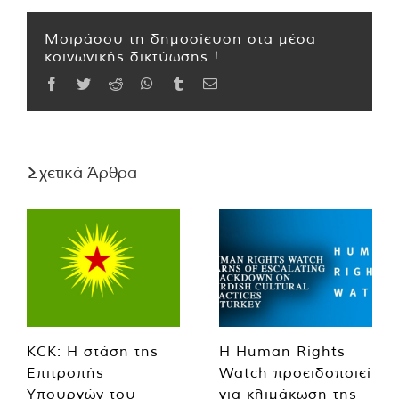
Μοιράσου τη δημοσίευση στα μέσα
κοινωνικής δικτύωσης !
Facebook
Twitter
Reddit
WhatsApp
Tumblr
Email
Σχετικά Άρθρα
KCK: Η στάση της
Η Human Rights
Επιτροπής
Watch προειδοποιεί
Υπουργών του
για κλιμάκωση της