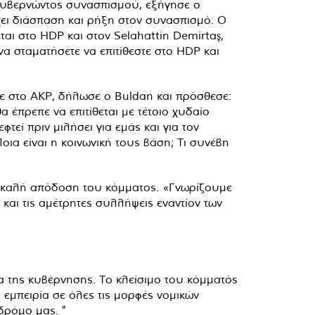
κυβερνώντος συνασπισμού, εξήγησε ο
ει διάσπαση και ρήξη στον συνασπισμό. Ο
αι στο HDP και στον Selahattin Demirtaş,
α σταματήσετε να επιτίθεστε στο HDP και
κε στο AKP, δήλωσε ο Buldan και πρόσθεσε:
 έπρεπε να επιτίθεται με τέτοιο χυδαίο
τεί πριν μιλήσει για εμάς και για τον
Ποια είναι η κοινωνική τους βάση; Τι συνέβη
ην καλή απόδοση του κόμματος. «Γνωρίζουμε
 και τις αμέτρητες συλλήψεις εναντίον των
α της κυβέρνησης. Το κλείσιμο του κόμματός
ή εμπειρία σε όλες τις μορφές νομικών
δρόμο μας. "