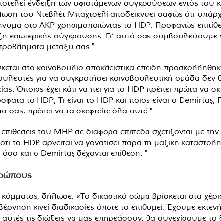
οτελεί ένδειξη των υφιστάμενων συγκρούσεων εντός του 
ωση του Ντεβλέτ Μπαχτσελί αποδεικνύει σαφώς ότι υπάρχ
μήνυμα στο AKP χρησιμοποιώντας το HDP. Προφανώς επιτίθετ
ξη εσωτερικής σύγκρουσης. Γι’ αυτό σας συμβουλεύουμε ν
 προβλήματα μεταξύ σας."
σκεται στο κοινοβούλιο αποκλειστικά επειδή προσκολλήθη
υλευτές για να συγκροτήσει κοινοβουλευτική ομάδα δεν θα
ς. Όποιος έχει κάτι να πει για το HDP πρέπει πρώτα να σκεφ
σφατα το HDP; Τι είναι το HDP και ποιος είναι ο Demirtaş; 
μα σας, πρέπει να τα σκεφτείτε όλα αυτά."
ς επιθέσεις του MHP σε διάφορα επίπεδα σχετίζονται με τ
 ότι το HDP αρνείται να γονατίσει παρά τη μαζική καταστολή
 όσο και ο Demirtaş δέχονται επίθεση. "
θρώπους
όμματος, δήλωσε: «Το δικαστικό σώμα βρίσκεται στα χέρι
υβέρνηση κινεί διαδικασίες όποτε το επιθυμεί. Έχουμε εκτεν
 αυτές τις διώξεις να μας επηρεάσουν, θα συνεχίσουμε το 