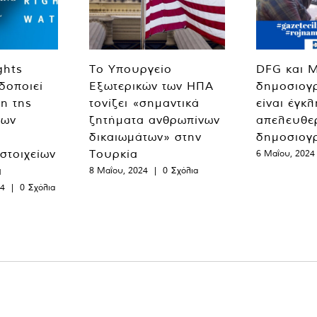
ghts
Το Υπουργείο
DFG και 
δοποιεί
Εξωτερικών των ΗΠΑ
δημοσιογ
η της
τονίζει «σημαντικά
είναι έγκ
των
ζητήματα ανθρωπίνων
απελευθε
δικαιωμάτων» στην
δημοσιογ
 στοιχείων
Τουρκία
6 Μαΐου, 2024
α
8 Μαΐου, 2024
|
0 Σχόλια
24
|
0 Σχόλια