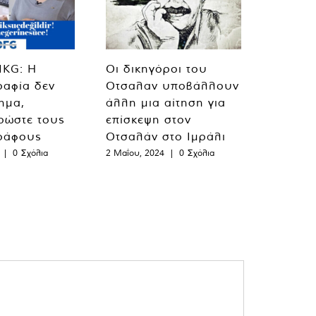
MKG: Η
Οι δικηγόροι του
ραφία δεν
Οτσαλαν υποβάλλουν
λημα,
άλλη μια αίτηση για
ρώστε τους
επίσκεψη στον
ράφους
Οτσαλάν στο Ιμράλι
|
0 Σχόλια
2 Μαΐου, 2024
|
0 Σχόλια