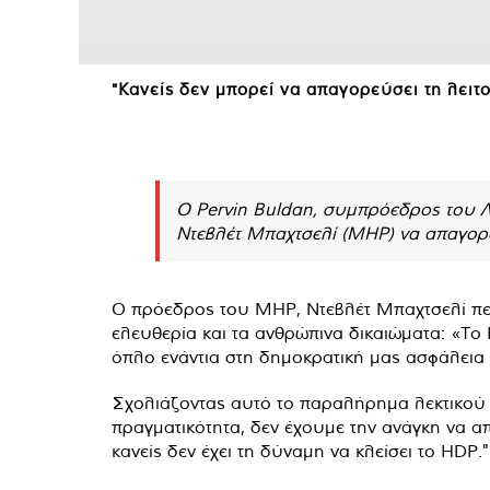
"Κανείς δεν μπορεί να απαγορεύσει τη λειτ
Ο Pervin Buldan, συμπρόεδρος του Λ
Ντεβλέτ Μπαχτσελί (MHP) να απαγορεύ
Ο πρόεδρος του MHP, Ντεβλέτ Μπαχτσελί περ
ελευθερία και τα ανθρώπινα δικαιώματα: «Το
όπλο ενάντια στη δημοκρατική μας ασφάλεια 
Σχολιάζοντας αυτό το παραλήρημα λεκτικού
πραγματικότητα, δεν έχουμε την ανάγκη να α
κανείς δεν έχει τη δύναμη να κλείσει το HDP."