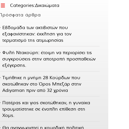
Categories:
Δικαιώματα
Πρόσφατα άρθρα
Εβδομάδα των ακτιβιστών που
εξαφανίστηκαν: έκκληση για τον
τερματισμό της ατιμωρησίας
Φυλή Ντακούρη: έτοιμη να περιορίσει τις
συγκρούσεις στην αποτροπή προσπαθειών
εξέγερσης.
Τιμήθηκε η μνήμη 28 Κούρδων που
σκοτώθηκαν στο Όρος Μπεζάρ στην
Adıyaman πριν από 32 χρόνια
Πατέρας και γιος σκοτώθηκαν, η γυναίκα
τραυματίστηκε σε ένοπλη επίθεση στη
Χομς.
Θα αναγνωριστεί η κουρδική πολιτική