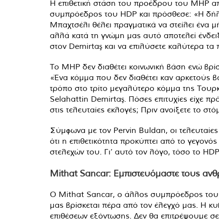
Η επιθετική στάση του προέδρου του MHP απ
συμπρόεδρος του HDP και πρόσθεσε: «Η δήλ
Μπαχτσέλι θέλει πραγματικά να στείλει ένα 
αλλά κατά τη γνώμη μας αυτό αποτελεί ένδει
στον Demirtaş και να επιλύσετε καλύτερα τα
Το MHP δεν διαθέτει κοινωνική βάση ενώ βρί
«Ένα κόμμα που δεν διαθέτει καν αρκετούς βο
τρόπο στο τρίτο μεγαλύτερο κόμμα της Τουρκία
Selahattin Demirtaş. Πόσες επιτυχίες είχε πρό
στις τελευταίες εκλογές; Πριν ανοίξετε το στό
Σύμφωνα με τον Pervin Buldan, οι τελευταίε
ότι η επιθετικότητα προκύπτει από το γεγονός
στελεχών του. Γι’ αυτό τον λόγο, τόσο το HDP
Mithat Sancar: Εμπιστευόμαστε τους αν
Ο Mithat Sancar, ο άλλος συμπρόεδρος του κ
μας βρίσκεται πέρα ​​από τον έλεγχό μας. Η κ
επιθέσεων εξόντωσης. Δεν θα επιτρέψουμε σε