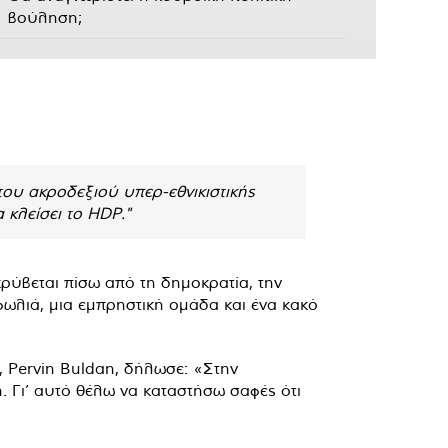
βούληση;
ου ακροδεξιού υπερ-εθνικιστικής
 κλείσει το HDP."
ύβεται πίσω από τη δημοκρατία, την
φωλιά, μια εμπρηστική ομάδα και ένα κακό
Pervin Buldan, δήλωσε: «Στην
. Γι’ αυτό θέλω να καταστήσω σαφές ότι