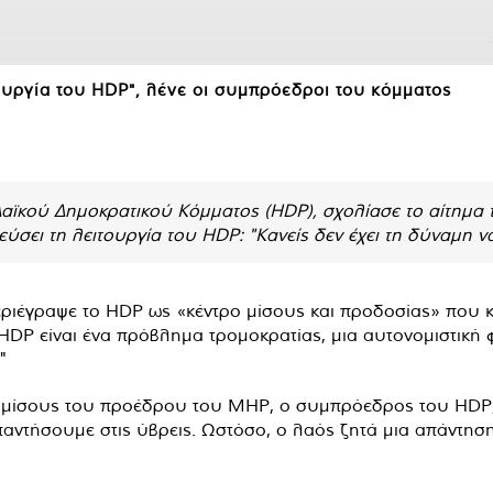
ουργία του HDP", λένε οι συμπρόεδροι του κόμματος
αϊκού Δημοκρατικού Κόμματος (HDP), σχολίασε το αίτημα τ
σει τη λειτουργία του HDP: "Κανείς δεν έχει τη δύναμη να
ιέγραψε το HDP ως «κέντρο μίσους και προδοσίας» που κρ
 HDP είναι ένα πρόβλημα τρομοκρατίας, μια αυτονομιστική 
"
 μίσους του προέδρου του MHP, ο συμπρόεδρος του HDP, 
παντήσουμε στις ύβρεις. Ωστόσο, ο λαός ζητά μια απάντηση