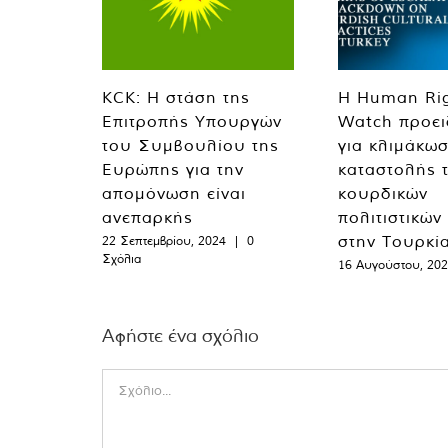
KCK: Η στάση της
Η Human Ri
Επιτροπής Υπουργών
Watch προει
του Συμβουλίου της
για κλιμάκωσ
Ευρώπης για την
καταστολής 
απομόνωση είναι
κουρδικών
ανεπαρκής
πολιτιστικών
στην Τουρκί
22 Σεπτεμβρίου, 2024
|
0
Σχόλια
16 Αυγούστου, 20
Αφήστε ένα σχόλιο
Comment