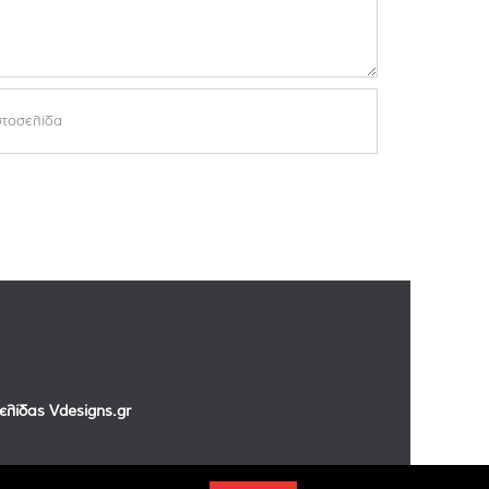
σελίδας
Vdesigns.gr