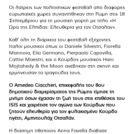
Οι λάτρεις των πολιτιστικών φεστιβάλ από διάφορες
ευρωπαϊκές χώρες συναντήθηκαν στη Ρώμη στις 18
Σεπτεμβρίου για τη μουσική γιορτή με τίτλο «Η
Ώρα της Ελπίδας: Ελευθερία για τον Οτσαλάν».
Καθ' όλη τη διάρκεια του φεστιβάλ εξέχοντες
Ιταλοί μουσικοί όπως οι Daniele Silvestri, Fiorella
Mannoia, Elio Germano, Pierpaolo Capovilla,
Cattivi Maestri, και ο Κούρδος μουσικός Hani
Mojtahedy & the Moon ανέβηκαν στη σκηνή και
ερμήνευσαν τα τραγούδια τους.
Ο Amedeo Ciaccheri, επικεφαλής του 8ου
δημοτικού διαμερίσματος της Ρώμης τίμησε τη
μνήμη όσων έχασαν τη ζωή τους στις επιθέσεις του
ISIS και χαιρέτισε τον αγώνα των Κούρδων που
ζητούν ελευθερία για τον φυλακισμένο Κούρδο
ηγέτη, Αμπντουλάχ Οτσαλάν.
Η διάσημη ηθοποιός Anna Favella διάβασε