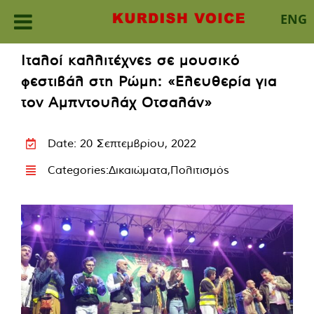
ENG
Skip
Ιταλοί καλλιτέχνες σε μουσικό
to
φεστιβάλ στη Ρώμη: «Ελευθερία για
content
τον Αμπντουλάχ Οτσαλάν»
Date: 20 Σεπτεμβρίου, 2022
Categories:
Δικαιώματα
,
Πολιτισμός