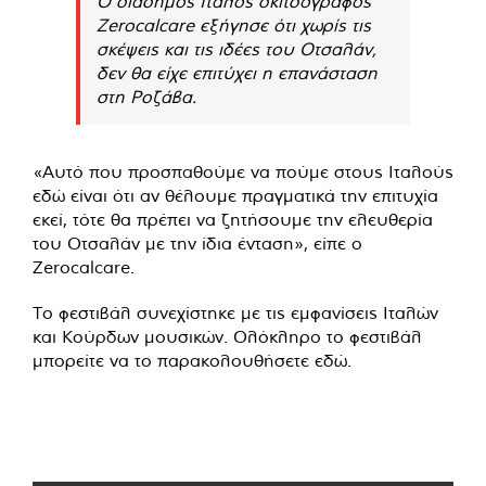
Ο διάσημος Ιταλός σκιτσογράφος
Zerocalcare εξήγησε ότι χωρίς τις
σκέψεις και τις ιδέες του Οτσαλάν,
δεν θα είχε επιτύχει η επανάσταση
στη Ροζάβα.
«Αυτό που προσπαθούμε να πούμε στους Ιταλούς
εδώ είναι ότι αν θέλουμε πραγματικά την επιτυχία
εκεί, τότε θα πρέπει να ζητήσουμε την ελευθερία
του Οτσαλάν με την ίδια ένταση», είπε ο
Zerocalcare.
Το φεστιβάλ συνεχίστηκε με τις εμφανίσεις Ιταλών
και Κούρδων μουσικών. Ολόκληρο το φεστιβάλ
μπορείτε να το παρακολουθήσετε
εδώ
.