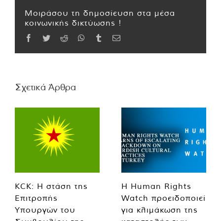
Μοιράσου τη δημοσίευση στα μέσα
κοινωνικής δικτύωσης !
Facebook
Twitter
Reddit
WhatsApp
Tumblr
Email
Σχετικά Άρθρα
KCK: Η στάση της
Η Human Rights
Επιτροπής
Watch προειδοποιεί
Υπουργών του
για κλιμάκωση της