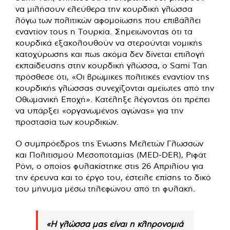
να μιλήσουν ελεύθερα την κουρδική γλώσσα
λόγω των πολιτικών αφομοίωσης που επιβάλλει
εναντίον τους η Τουρκία. Σημειώνοντας ότι τα
κουρδικά εξακολουθούν να στερούνται νομικής
κατοχύρωσης και πως ακόμα δεν δίνεται επιλογή
εκπαίδευσης στην κουρδική γλώσσα, ο Sami Tan
πρόσθεσε ότι, «Οι βρώμικες πολιτικές εναντίον της
κουρδικής γλώσσας συνεχίζονται αμείωτες από την
Οθωμανική Εποχή». Κατέληξε λέγοντας ότι πρέπει
να υπάρξει «οργανωμένος αγώνας» για την
προστασία των κουρδικών.
Ο συμπρόεδρος της Ένωσης Μελετών Γλωσσών
και Πολιτισμού Μεσοποταμίας (MED-DER), Ριφάτ
Ρόνι, ο οποίος φυλακίστηκε στις 26 Απριλίου για
την έρευνα και το έργο του, έστειλε επίσης το δικό
του μήνυμα μέσω τηλεφώνου από τη φυλακή.
«Η γλώσσα μας είναι η κληρονομιά