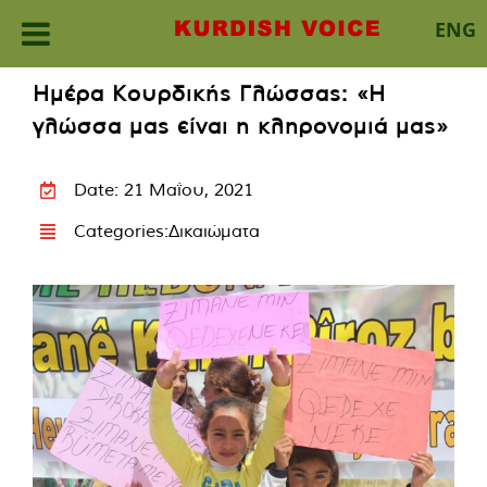
ENG
Skip
Ημέρα Κουρδικής Γλώσσας: «Η
to
γλώσσα μας είναι η κληρονομιά μας»
content
Date: 21 Μαΐου, 2021
Categories:
Δικαιώματα