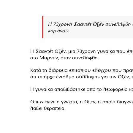
Η 73χρονη Σααντέτ Οζέν συνελήφθη σ
καρκίνου.
Η Σααντέτ Οζέν, μια 73χρονη γυναίκα που έπασ
στο Μαρντίν, όταν συνελήφθη.
Κατά τη διάρκεια επιτόπιου ελέγχου που πρα
ότι υπήρχε ένταλμα σύλληψης για την Οζέν, 
Η γυναίκα αποβιβάστηκε από το λεωφορείο κα
Όπως έγινε η γνωστό, η Οζέν, η οποία διαγνώ
λάβει θεραπεία.