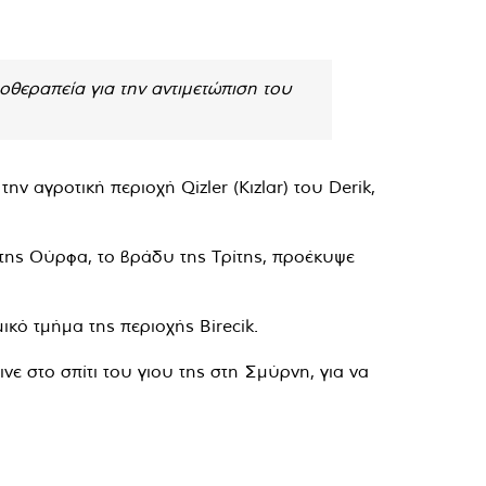
θεραπεία για την αντιμετώπιση του
ν αγροτική περιοχή Qizler (Kızlar) του Derik,
 της Ούρφα, το βράδυ της Τρίτης, προέκυψε
κό τμήμα της περιοχής Birecik.
νε στο σπίτι του γιου της στη Σμύρνη, για να