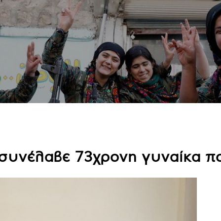
 συνέλαβε 73χρονη γυναίκα π