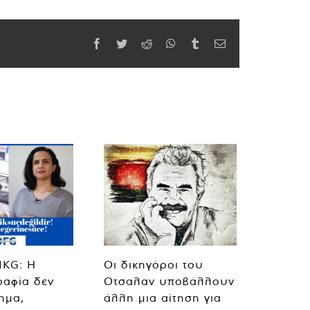
Facebook
Twitter
Reddit
WhatsApp
Tumblr
Email
MKG: Η
Οι δικηγόροι του
ραφία δεν
Οτσαλαν υποβάλλουν
λημα,
άλλη μια αίτηση για