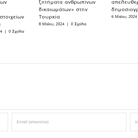
των
ζητήματα ανθρωπίνων
απελευθε
δικαιωμάτων» στην
δημοσιογ
 στοιχείων
Τουρκία
6 Μαΐου, 2024
α
8 Μαΐου, 2024
|
0 Σχόλια
24
|
0 Σχόλια