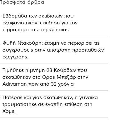
Πρόσφατα άρθρα
Εβδομάδα των ακτιβιστών που
εξαφανίστηκαν: έκκληση για τον
τερματισμό της ατιμωρησίας
Φυλή Ντακούρη: έτοιμη να περιορίσει τις
συγκρούσεις στην αποτροπή προσπαθειών
εξέγερσης.
Τιμήθηκε η μνήμη 28 Κούρδων που
σκοτώθηκαν στο Όρος Μπεζάρ στην
Adıyaman πριν από 32 χρόνια
Πατέρας και γιος σκοτώθηκαν, η γυναίκα
τραυματίστηκε σε ένοπλη επίθεση στη
Χομς.