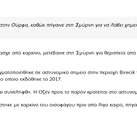
την Ούρφα, καθώς πήγαινε στη Σμύρνη για να λάβει χημειο
χε από καρκίνο, μετέβαινε στη Σμύρνη για θεραπεία από τη
γματοποιήθηκε σε αστυνομικό σημείο στην περιοχή Birecik
το οποίο εκδόθηκε το 2017.
ι συνελήφθη. Η Οζέν προς το παρόν κρατείται στο αστυνομι
στηκε με καρκίνο του οισοφάγου πριν από λίγο καιρό, πήγαι