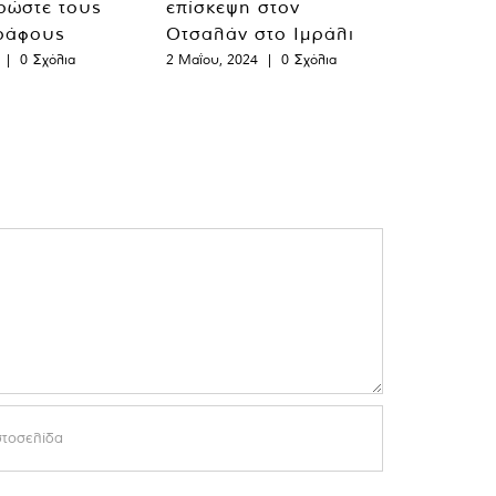
ρώστε τους
επίσκεψη στον
ράφους
Οτσαλάν στο Ιμράλι
|
0 Σχόλια
2 Μαΐου, 2024
|
0 Σχόλια