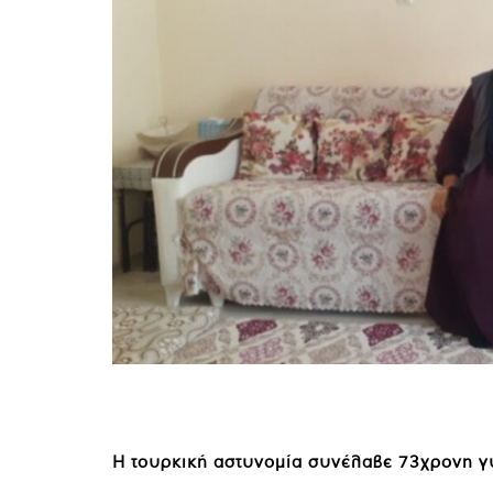
Η τουρκική αστυνομία συνέλαβε 73χρονη γ