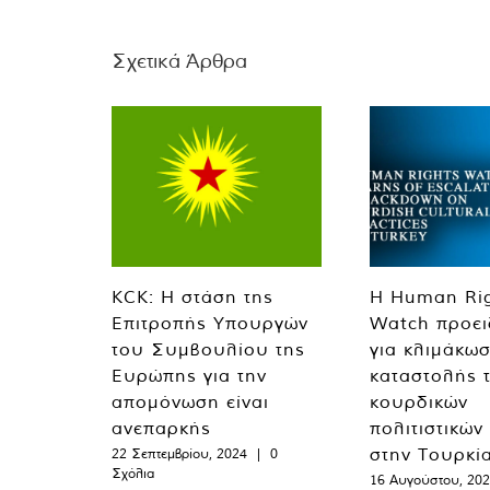
Σχετικά Άρθρα
KCK: Η στάση της
Η Human Ri
Επιτροπής Υπουργών
Watch προει
του Συμβουλίου της
για κλιμάκωσ
Ευρώπης για την
καταστολής 
απομόνωση είναι
κουρδικών
ανεπαρκής
πολιτιστικών
στην Τουρκί
22 Σεπτεμβρίου, 2024
|
0
Σχόλια
16 Αυγούστου, 20