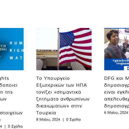
ghts
Το Υπουργείο
DFG και 
δοποιεί
Εξωτερικών των ΗΠΑ
δημοσιογ
η της
τονίζει «σημαντικά
είναι έγκ
των
ζητήματα ανθρωπίνων
απελευθε
δικαιωμάτων» στην
δημοσιογ
 στοιχείων
Τουρκία
6 Μαΐου, 2024
α
8 Μαΐου, 2024
|
0 Σχόλια
24
|
0 Σχόλια