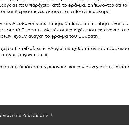
ενέργειας που παρέχεται από το φράγμα. Δηλώνοντας ότι το
οι καλλιεργούμενες εκτάσεις απειλούνται σοβαρά.
κής Διεύθυνσης της Tabqa, δήλωσε ότι η Tabqa είναι μια γ
ν ποταμό Ευφράτη. «Αυτές οι περιοχές, που εκτείνονται από
μμάτων, έχουν ανάγκη το φράγμα του Ευφράτη».
χωριό El-Sefsaf, είπε: «Λόγω της εχθρότητας του τουρκικ
ο στην παραγωγή μας».
ίσκεται στη διαδικασία ωρίμανσης και εάν συνεχιστεί η κατ
ινωνικής δικτύωσης !