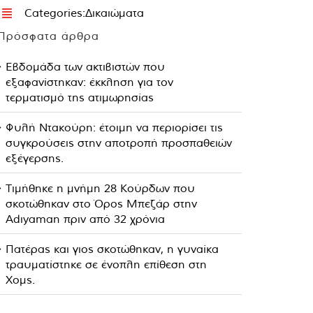
Categories:
Δικαιώματα
Πρόσφατα άρθρα
Εβδομάδα των ακτιβιστών που
εξαφανίστηκαν: έκκληση για τον
τερματισμό της ατιμωρησίας
Φυλή Ντακούρη: έτοιμη να περιορίσει τις
συγκρούσεις στην αποτροπή προσπαθειών
εξέγερσης.
Τιμήθηκε η μνήμη 28 Κούρδων που
σκοτώθηκαν στο Όρος Μπεζάρ στην
Adıyaman πριν από 32 χρόνια
Πατέρας και γιος σκοτώθηκαν, η γυναίκα
τραυματίστηκε σε ένοπλη επίθεση στη
Χομς.