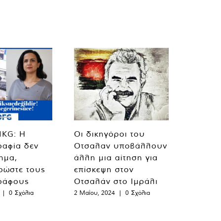
MKG: Η
Οι δικηγόροι του
ραφία δεν
Οτσαλαν υποβάλλουν
λημα,
άλλη μια αίτηση για
ρώστε τους
επίσκεψη στον
ράφους
Οτσαλάν στο Ιμράλι
|
0 Σχόλια
2 Μαΐου, 2024
|
0 Σχόλια