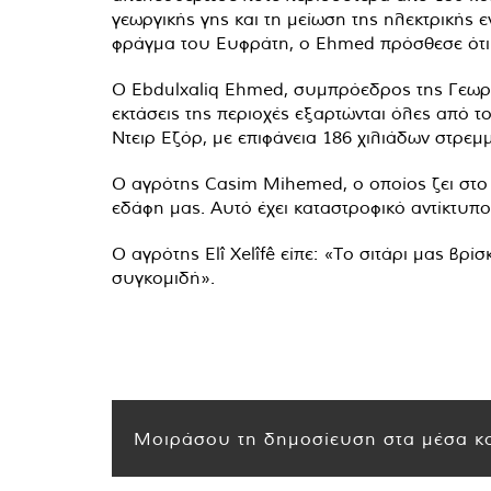
γεωργικής γης και τη μείωση της ηλεκτρικής 
φράγμα του Ευφράτη, ο Ehmed πρόσθεσε ότι 
Ο Ebdulxaliq Ehmed, συμπρόεδρος της Γεωργι
εκτάσεις της περιοχές εξαρτώνται όλες από το
Ντειρ Εζόρ, με επιφάνεια 186 χιλιάδων στρε
Ο αγρότης Casim Mihemed, ο οποίος ζει στο 
εδάφη μας. Αυτό έχει καταστροφικό αντίκτυπ
Ο αγρότης Elî Xelîfê είπε: «Το σιτάρι μας βρ
συγκομιδή».
Μοιράσου τη δημοσίευση στα μέσα κο