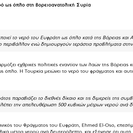
ερό ως όπλο στη βορειοανατολική Συρία
ποιεί το νερό του Ευφράτη ως όπλο κατά της Βόρειας και Α
το περιβάλλον ενώ δημιουργούν τεράστια προβλήματα στην
αρμόζει εχθρικές πολιτικές εναντίον των λαών της Βόρειας 
ως όπλο. Η Τουρκία μειώνει το νερό του φράγματος και αυτό
ράτος παραβιάζει το διεθνές δίκαιο και τις διμερείς της συ
λέπει την απελευθέρωση 500 κυβικών μέτρων νερού ανά δ
νικός του Φράγματος του Ευφράτη, Ehmed El-Oso, επεσήμα
ικά μέτρα νερού ανά δευτερόλεπτο, και εξήγησε ότι αυτή