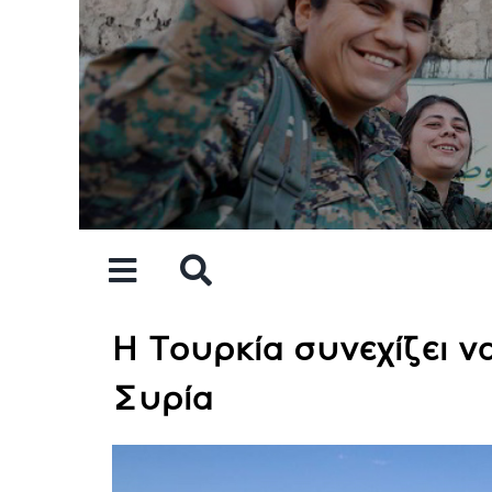
Skip
to
content
Η Τουρκία συνεχίζει ν
Συρία