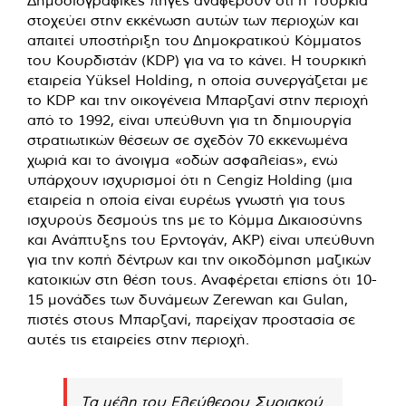
Δημοσιογραφικές πηγές αναφέρουν ότι η Τουρκία
στοχεύει στην εκκένωση αυτών των περιοχών και
απαιτεί υποστήριξη του Δημοκρατικού Κόμματος
του Κουρδιστάν (KDP) για να το κάνει. Η τουρκική
εταιρεία Yüksel Holding, η οποία συνεργάζεται με
το KDP και την οικογένεια Μπαρζανί στην περιοχή
από το 1992, είναι υπεύθυνη για τη δημιουργία
στρατιωτικών θέσεων σε σχεδόν 70 εκκενωμένα
χωριά και το άνοιγμα «οδών ασφαλείας», ενώ
υπάρχουν ισχυρισμοί ότι η Cengiz Holding (μια
εταιρεία η οποία είναι ευρέως γνωστή για τους
ισχυρούς δεσμούς της με το Κόμμα Δικαιοσύνης
και Ανάπτυξης του Ερντογάν, AKP) είναι υπεύθυνη
για την κοπή δέντρων και την οικοδόμηση μαζικών
κατοικιών στη θέση τους. Αναφέρεται επίσης ότι 10-
15 μονάδες των δυνάμεων Zerewan και Gulan,
πιστές στους Μπαρζανί, παρείχαν προστασία σε
αυτές τις εταιρείες στην περιοχή.
Τα μέλη του Ελεύθερου Συριακού