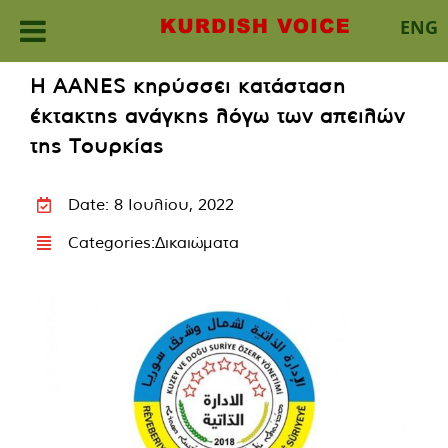
ENG
Skip
Η AANES κηρύσσει κατάσταση
to
έκτακτης ανάγκης λόγω των απειλών
content
της Τουρκίας
Date: 8 Ιουλίου, 2022
Categories:
Δικαιώματα