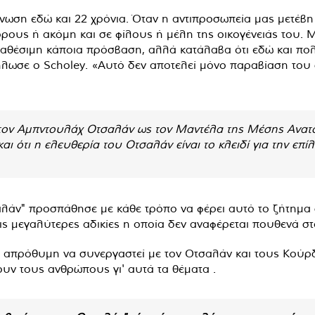
ωση εδώ και 22 χρόνια. Όταν η αντιπροσωπεία μας μετέβη
γόρους ή ακόμη και σε φίλους ή μέλη της οικογένειάς του.
διαθέσιμη κάποια πρόσβαση, αλλά κατάλαβα ότι εδώ και πο
δήλωσε ο Scholey. «Αυτό δεν αποτελεί μόνο παραβίαση του
στον Αμπντουλάχ Οτσαλάν ως τον Μαντέλα της Μέσης Ανατ
αι ότι η ελευθερία του Οτσαλάν είναι το κλειδί για την ε
τσαλάν" προσπάθησε με κάθε τρόπο να φέρει αυτό το ζήτημα
 τις μεγαλύτερες αδικίες η οποία δεν αναφέρεται πουθενά σ
 απρόθυμη να συνεργαστεί με τον Οτσαλάν και τους Κούρδ
υν τους ανθρώπους γι' αυτά τα θέματα .