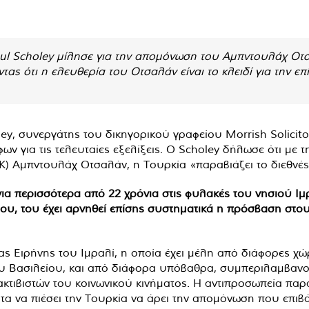
aul Scholey μίλησε για την απομόνωση του Αμπντουλάχ Οτσ
ντας ότι η ελευθερία του Οτσαλάν είναι το κλειδί για την
ey, συνεργάτης του δικηγορικού γραφείου Morrish Solicito
ων για τις τελευταίες εξελίξεις. Ο Scholey δήλωσε ότι με 
) Αμπντουλάχ Οτσαλάν, η Τουρκία «παραβιάζει το διεθνές 
α περισσότερα από 22 χρόνια στις φυλακές του νησιού Ιμρ
του, του έχει αρνηθεί επίσης συστηματικά η πρόσβαση στου
ίας Ειρήνης του Ιμραλί, η οποία έχει μέλη από διάφορες χ
νου Βασιλείου, και από διάφορα υπόβαθρα, συμπεριλαμβανο
ακτιβιστών του κοινωνικού κινήματος. Η αντιπροσωπεία παρ
τητα να πιέσει την Τουρκία να άρει την απομόνωση που επι