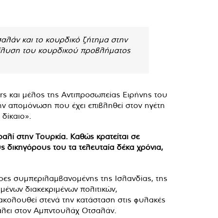
αλάν και το κουρδικό ζήτημα στην
 επίλυση του κουρδικού προβλήματος
rs και μέλος της Αντιπροσωπείας Ειρήνης του
την απομόνωση που έχει επιβληθεί στον ηγέτη
δίκαιο».
αλί στην Τουρκία. Καθώς κρατείται σε
ς δικηγόρους του τα τελευταία δέκα χρόνια,
ώρες συμπεριλαμβανομένης της Ισλανδίας, της
μένων διακεκριμένων πολιτικών,
ακολουθεί στενά την κατάσταση στις φυλακές
βάλει στον Αμπντουλάχ Οτσαλάν.