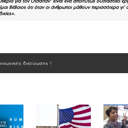
υθερία για τον Οτσαλάν" είναι ένα απολύτως ουσιαστικό εργ
μαι βέβαιος ότι όταν οι άνθρωποι μάθουν περισσότερα γι'
ικίες».
ινωνικής δικτύωσης !