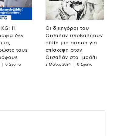
MKG: Η
Οι δικηγόροι του
ραφία δεν
Οτσαλαν υποβάλλουν
λημα,
άλλη μια αίτηση για
ρώστε τους
επίσκεψη στον
ράφους
Οτσαλάν στο Ιμράλι
|
0 Σχόλια
2 Μαΐου, 2024
|
0 Σχόλια