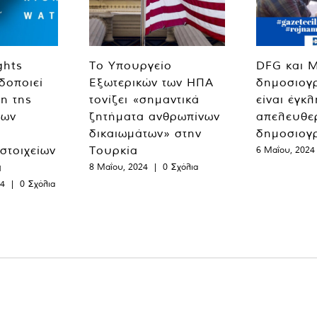
ghts
Το Υπουργείο
DFG και 
δοποιεί
Εξωτερικών των ΗΠΑ
δημοσιογ
η της
τονίζει «σημαντικά
είναι έγκ
των
ζητήματα ανθρωπίνων
απελευθε
δικαιωμάτων» στην
δημοσιογ
 στοιχείων
Τουρκία
6 Μαΐου, 2024
α
8 Μαΐου, 2024
|
0 Σχόλια
24
|
0 Σχόλια