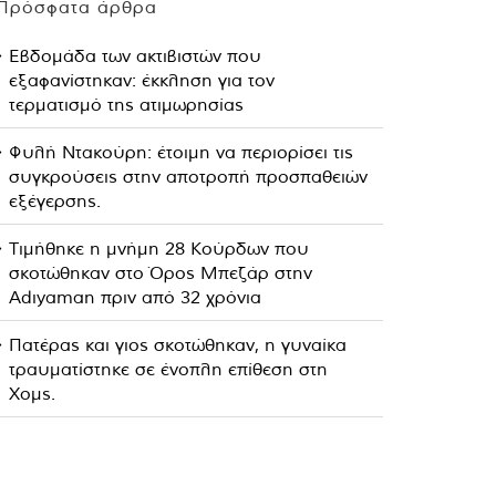
Πρόσφατα άρθρα
Εβδομάδα των ακτιβιστών που
εξαφανίστηκαν: έκκληση για τον
τερματισμό της ατιμωρησίας
Φυλή Ντακούρη: έτοιμη να περιορίσει τις
συγκρούσεις στην αποτροπή προσπαθειών
εξέγερσης.
Τιμήθηκε η μνήμη 28 Κούρδων που
σκοτώθηκαν στο Όρος Μπεζάρ στην
Adıyaman πριν από 32 χρόνια
Πατέρας και γιος σκοτώθηκαν, η γυναίκα
τραυματίστηκε σε ένοπλη επίθεση στη
Χομς.