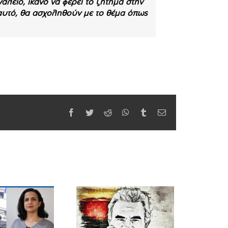
αλείο, ικανό να φέρει το ζήτημα στην
 αυτό, θα ασχοληθούν με το θέμα όπως
Facebook
Twitter
Reddit
WhatsApp
Tumblr
Email