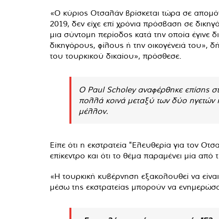
«Ο κύριος Οτσαλάν βρίσκεται τώρα σε απομόν
2019, δεν είχε επί χρόνια πρόσβαση σε δικη
μια σύντομη περίοδος κατά την οποία έγινε 
δικηγόρους, φίλους ή την οικογένειά του», 
του τουρκικού δικαίου», πρόσθεσε.
Ο Paul Scholey αναφέρθηκε επίσης 
πολλά κοινά μεταξύ των δύο ηγετών κ
μέλλον.
Είπε ότι η εκστρατεία "Ελευθερία για τον Ο
επίκεντρο και ότι το θέμα παραμένει μία από
«Η τουρκική κυβέρνηση εξακολουθεί να είναι
μέσω της εκστρατείας μπορούν να ενημερώσο