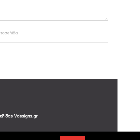
σελίδας
Vdesigns.gr