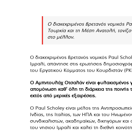
Ο διακεκριμένος βρετανός νομικός P
Τουρκία και τη Μέση Ανατολή, τονίζο
στο μέλλον.
Ο διακεκριμένος βρετανός νομικός Paul Schol
Ιμραλί, απάντησε στις ερωτήσεις δημοσιογράφ
του Εργατικού Κόμματος του Κουρδιστάν (ΡΚΚ
Ο Αμπντουλάχ Οτσαλάν είναι φυλακισμένος γι
απομόνωση καθ' όλη τη διάρκεια της ποινής 
εκτός από μερικές εξαιρέσεις.
Ο Paul Scholey είναι μέλος της Αντιπροσωπε
Ινδίας, της Ιταλίας, των ΗΠΑ και του Ηνωμέ
συνδικαλιστών, ακαδημαϊκών, δικηγόρων και 
του νησιού Ιμραλί και καλεί τη διεθνή κοινό