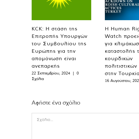
KCK: Η στάση της
Η Human Ri
Επιτροπής Υπουργών
Watch προει
του Συμβουλίου της
για κλιμάκωσ
Ευρώπης για την
καταστολής 
απομόνωση είναι
κουρδικών
ανεπαρκής
πολιτιστικών
στην Τουρκί
22 Σεπτεμβρίου, 2024
|
0
Σχόλια
16 Αυγούστου, 20
Αφήστε ένα σχόλιο
Comment