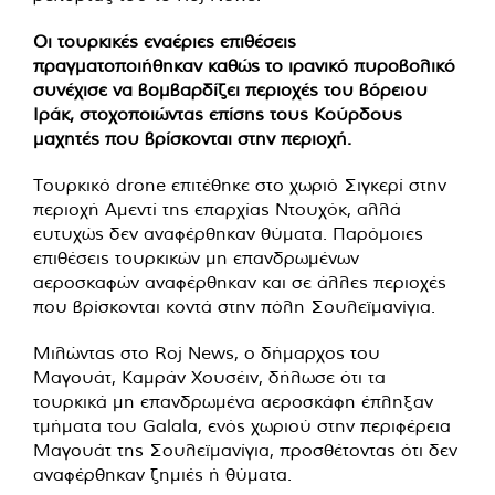
Οι τουρκικές εναέριες επιθέσεις
πραγματοποιήθηκαν καθώς το ιρανικό πυροβολικό
συνέχισε να βομβαρδίζει περιοχές του βόρειου
Ιράκ, στοχοποιώντας επίσης τους Κούρδους
μαχητές που βρίσκονται στην περιοχή.
Τουρκικό drone επιτέθηκε στο χωριό Σιγκερί στην
περιοχή Αμεντί της επαρχίας Ντουχόκ, αλλά
ευτυχώς δεν αναφέρθηκαν θύματα. Παρόμοιες
επιθέσεις τουρκικών μη επανδρωμένων
αεροσκαφών αναφέρθηκαν και σε άλλες περιοχές
που βρίσκονται κοντά στην πόλη Σουλεϊμανίγια.
Μιλώντας στο Roj News, ο δήμαρχος του
Μαγουάτ, Καμράν Χουσέιν, δήλωσε ότι τα
τουρκικά μη επανδρωμένα αεροσκάφη έπληξαν
τμήματα του Galala, ενός χωριού στην περιφέρεια
Μαγουάτ της Σουλεϊμανίγια, προσθέτοντας ότι δεν
αναφέρθηκαν ζημιές ή θύματα.