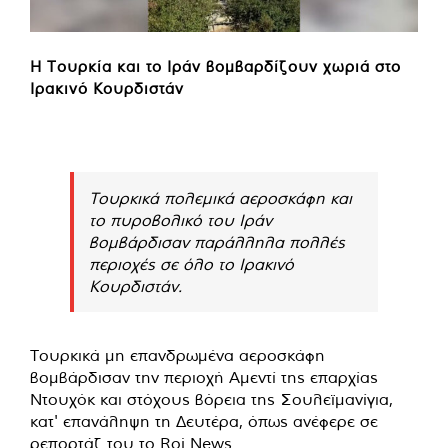
Η Τουρκία και το Ιράν βομβαρδίζουν χωριά στο
Ιρακινό Κουρδιστάν
Τουρκικά πολεμικά αεροσκάφη και
το πυροβολικό του Ιράν
βομβάρδισαν παράλληλα πολλές
περιοχές σε όλο το Ιρακινό
Κουρδιστάν.
Τουρκικά μη επανδρωμένα αεροσκάφη
βομβάρδισαν την περιοχή Αμεντί της επαρχίας
Ντουχόκ και στόχους βόρεια της Σουλεϊμανίγια,
κατ' επανάληψη τη Δευτέρα, όπως ανέφερε σε
ρεπορτάζ του το Roj News.