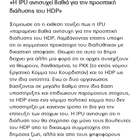
«Η IPU ανησυχεί βαθιά για την προοπτική
διάλυσης του HDP»
Σημείωσε ότι η έκθεση τονίζει πως η IPU
«παραμένει βαθιά ανήσυχη για την προοπτική
διάλυσης του HDP, λαμβάνοντας επίσης υπόψη
ότι οι κομματικοί προκάτοχοί του διαλύθηκαν με
δικαστική απόφαση. Θεωρεί ότι αυτό το βήμα
δείχνει για άλλη μια φορά ότι οι αρχές συνεχίζουν
να θεωρούν, λανθασμένα, το PKK [το εκτός νόμου
Εργατικό Κόμμα του Κουρδιστάν] και το HDP ως
την ίδια οντότητα. Ενώ οι δύο οργανώσεις
βασίζονται σε μεγάλο βαθμό στην ίδια βάση
υποστήριξης και επιδιώκουν παρόμοιους στόχους,
το HDP είναι ένα νόμιμο πολιτικό κόμμα που δεν
υποστηρίζει με κανέναν τρόπο τη βία για την
επίτευξη των στόχων του. Η IPU ανησυχεί ότι η
διάλυσή του θα στερήσει όχι μόνο τους βουλευτές
του HDP από το δικαίωμα συμμετοχής στη
δημόσια ζωή, αλλά και από τους ψηφοφόρους