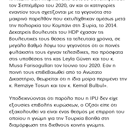
τον Σεπτέμβριο του 2020, αν και οι κατηγορίες
εναντίον τους σχετίζονται με τα γεγονότα στο
μακρινό παρελθόν που εκτυλίχθηκαν αμέσως μετά
την πολιορκία του Κομπάνι στη Συρία, το 2014.
Δεκατρείς βουλευτές του HDP έχασαν τις
βουλευτικές τους θέσεις τα τελευταία χρόνια, σε
μεγάλο βαθμό λόγω του γεγονότος ότι οι ποινές
φυλάκισής τους έγιναν τελεσίδικες, πιο πρόσφατα
στις υποθέσεις της κας Leyla Güven και του κ.
Musa Farisogulları τον Ιούνιο του 2020. Εάν η
ποινή τους επιβεβαιωθεί από το Ανώτατο
Δικαστήριο, θεωρείται ότι η ίδια μοίρα περιμένει την
κ. Remziye Tosun και τον κ. Kemal Bulbul».
Υποδεικνύοντας ότι παρόλο που η IPU δεν είχε
εξουσίες επιβολής κυρώσεων, ο Οζσόι είπε ότι
εξακολουθεί να είναι ένας θεσμός με επιρροή του
οποίου η γνώμη για την Τουρκία βοηθά στη
διαμόρφωση της διεθνούς κοινής γνώμης.