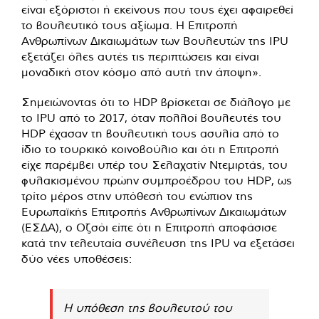
είναι εξόριστοι ή εκείνους που τους έχει αφαιρεθεί
το βουλευτικό τους αξίωμα. Η Επιτροπή
Ανθρωπίνων Δικαιωμάτων των Βουλευτών της IPU
εξετάζει όλες αυτές τις περιπτώσεις και είναι
μοναδική στον κόσμο από αυτή την άποψη».
Σημειώνοντας ότι το HDP βρίσκεται σε διάλογο με
το IPU από το 2017, όταν πολλοί βουλευτές του
HDP έχασαν τη βουλευτική τους ασυλία από το
ίδιο το τουρκικό κοινοβούλιο και ότι η Επιτροπή
είχε παρέμβει υπέρ του Σελαχατίν Ντεμιρτάς, του
φυλακισμένου πρώην συμπροέδρου του HDP, ως
τρίτο μέρος στην υπόθεσή του ενώπιον της
Ευρωπαϊκής Επιτροπής Ανθρωπίνων Δικαιωμάτων
(ΕΣΔΑ), ο Οζσόι είπε ότι η Επιτροπή αποφάσισε
κατά την τελευταία συνέλευση της IPU να εξετάσει
δύο νέες υποθέσεις:
Η υπόθεση της βουλευτού του