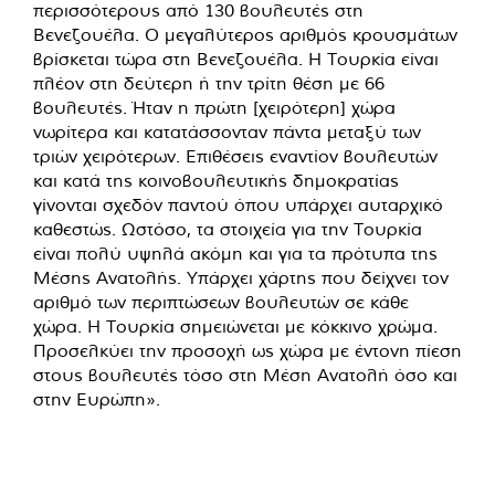
περισσότερους από 130 βουλευτές στη
Βενεζουέλα. Ο μεγαλύτερος αριθμός κρουσμάτων
βρίσκεται τώρα στη Βενεζουέλα. Η Τουρκία είναι
πλέον στη δεύτερη ή την τρίτη θέση με 66
βουλευτές. Ήταν η πρώτη [χειρότερη] χώρα
νωρίτερα και κατατάσσονταν πάντα μεταξύ των
τριών χειρότερων. Επιθέσεις εναντίον βουλευτών
και κατά της κοινοβουλευτικής δημοκρατίας
γίνονται σχεδόν παντού όπου υπάρχει αυταρχικό
καθεστώς. Ωστόσο, τα στοιχεία για την Τουρκία
είναι πολύ υψηλά ακόμη και για τα πρότυπα της
Μέσης Ανατολής. Υπάρχει χάρτης που δείχνει τον
αριθμό των περιπτώσεων βουλευτών σε κάθε
χώρα. Η Τουρκία σημειώνεται με κόκκινο χρώμα.
Προσελκύει την προσοχή ως χώρα με έντονη πίεση
στους βουλευτές τόσο στη Μέση Ανατολή όσο και
στην Ευρώπη».