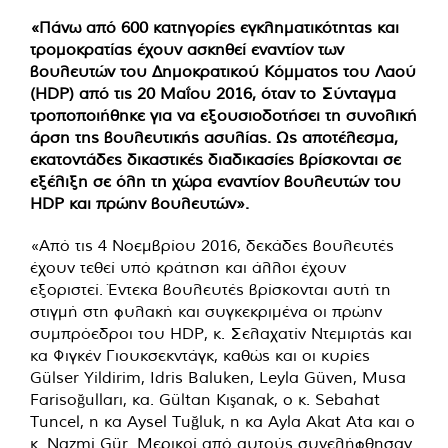
«Πάνω από 600 κατηγορίες εγκληματικότητας και
τρομοκρατίας έχουν ασκηθεί εναντίον των
βουλευτών του Δημοκρατικού Κόμματος του Λαού
(HDP) από τις 20 Μαΐου 2016, όταν το Σύνταγμα
τροποποιήθηκε για να εξουσιοδοτήσει τη συνολική
άρση της βουλευτικής ασυλίας. Ως αποτέλεσμα,
εκατοντάδες δικαστικές διαδικασίες βρίσκονται σε
εξέλιξη σε όλη τη χώρα εναντίον βουλευτών του
HDP και πρώην βουλευτών».
«Από τις 4 Νοεμβρίου 2016, δεκάδες βουλευτές
έχουν τεθεί υπό κράτηση και άλλοι έχουν
εξοριστεί. Έντεκα βουλευτές βρίσκονται αυτή τη
στιγμή στη φυλακή και συγκεκριμένα οι πρώην
συμπρόεδροι του HDP, κ. Σελαχατίν Ντεμιρτάς και
κα Φιγκέν Γιουκσεκντάγκ, καθώς και οι κυρίες
Gülser Yildirim, Idris Baluken, Leyla Güven, Musa
Farisoğulları, κα. Gültan Kışanak, ο κ. Sebahat
Tuncel, η κα Aysel Tuğluk, η κα Ayla Akat Ata και ο
κ. Nazmi Gür. Μερικοί από αυτούς συνελήφθησαν