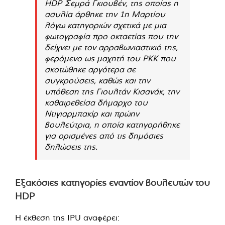
HDP Σεμρά Γκιουβέν, της οποίας η
ασυλία άρθηκε την 1η Μαρτίου
λόγω κατηγοριών σχετικά με μια
φωτογραφία προ οκταετίας που την
δείχνει με τον αρραβωνιαστικιό της,
φερόμενο ως μαχητή του PKK που
σκοτώθηκε αργότερα σε
συγκρούσεις, καθώς και την
υπόθεση της Γιουλτάν Κισανάκ, την
καθαιρεθείσα δήμαρχο του
Ντιγιαρμπακίρ και πρώην
βουλεύτρια, η οποία κατηγορήθηκε
για ορισμένες από τις δημόσιες
δηλώσεις της.
Εξακόσιες κατηγορίες εναντίον βουλευτών του
HDP
Η έκθεση της IPU αναφέρει: