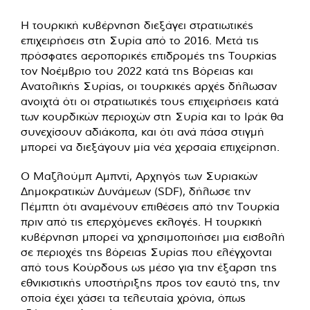
Η τουρκική κυβέρνηση διεξάγει στρατιωτικές
επιχειρήσεις στη Συρία από το 2016. Μετά τις
πρόσφατες αεροπορικές επιδρομές της Τουρκίας
τον Νοέμβριο του 2022 κατά της Βόρειας και
Ανατολικής Συρίας, οι τουρκικές αρχές δήλωσαν
ανοιχτά ότι οι στρατιωτικές τους επιχειρήσεις κατά
των κουρδικών περιοχών στη Συρία και το Ιράκ θα
συνεχίσουν αδιάκοπα, και ότι ανά πάσα στιγμή
μπορεί να διεξάγουν μία νέα χερσαία επιχείρηση.
Ο Μαζλούμπ Αμπντί, Αρχηγός των Συριακών
Δημοκρατικών Δυνάμεων (SDF), δήλωσε την
Πέμπτη ότι αναμένουν επιθέσεις από την Τουρκία
πριν από τις επερχόμενες εκλογές. Η τουρκική
κυβέρνηση μπορεί να χρησιμοποιήσει μια εισβολή
σε περιοχές της βόρειας Συρίας που ελέγχονται
από τους Κούρδους ως μέσο για την έξαρση της
εθνικιστικής υποστήριξης προς τον εαυτό της, την
οποία έχει χάσει τα τελευταία χρόνια, όπως