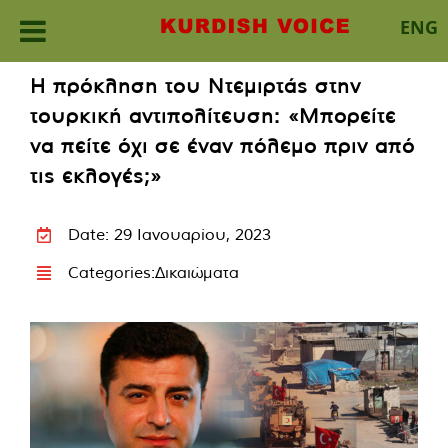
ENG
Skip
Η πρόκληση του Ντεμιρτάς στην
to
τουρκική αντιπολίτευση: «Μπορείτε
content
να πείτε όχι σε έναν πόλεμο πριν από
τις εκλογές;»
Date: 29 Ιανουαρίου, 2023
Categories:
Δικαιώματα