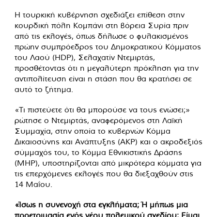
Η τουρκική κυβέρνηση σχεδιάζει επίθεση στην
κουρδική πόλη Κομπάνι στη βόρεια Συρία πριν
από τις εκλογές, όπως δήλωσε ο φυλακισμένος
πρώην συμπρόεδρος του Δημοκρατικού Κόμματος
του Λαού (HDP), Σελαχατίν Ντεμιρτάς,
προσθέτοντας ότι η μεγαλύτερη πρόκληση για την
αντιπολίτευση είναι η στάση που θα κρατήσει σε
αυτό το ζήτημα.
«Τι πιστεύετε ότι θα μπορούσε να τους ενώσει;»
ρώτησε ο Ντεμιρτάς, αναφερόμενος στη Λαϊκή
Συμμαχία, στην οποία το κυβερνών Κόμμα
Δικαιοσύνης και Ανάπτυξης (AKP) και ο ακροδεξιός
σύμμαχός του, το Κόμμα Εθνικιστικής Δράσης
(MHP), υποστηρίζονται από μικρότερα κόμματα για
τις επερχόμενες εκλογές που θα διεξαχθούν στις
14 Μαΐου.
«Ίσως η συνενοχή στα εγκλήματα; Ή μήπως μια
προετοιμασία ενός νέου πολεμικού σχεδίου; Είμαι