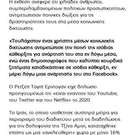
Η έκθεση ανέφερε ότι χιλιάδες άνθρωποι,
συμπεριλαμβανομένων πολιτικών προσωπικοτήτων,
αντιμετώπισαν ποινικές διώξεις για τις
δραστηριότητές τους στα μέσα κοινωνικής
δικτύωσης.
«Τουλάχιστον ένας χρήστης μέσων κοινωνικής
δικτύωσης αντιμετώπισε την ποινή της ισόβιας
κάθειρξης για ανάρτησή του στα εν λόγω μέσα,
ενώ ένας δημοσιογράφος που καλύπτει κουρδικά
ζητήματα καταδικάστηκε σε ισόβια κάθειρξη, εν
μέρει λόγω μιας ανάρτησής του στο Facebook».
Ο Ρετζέπ Ταγίπ Ερντογάν είχε δηλώσει
προηγουμένως ότι «είναι εναντίον του Youtube,
του Twitter και του Netflix» το 2020.
Το Ιράν, το οποίο υιοθέτησε αυστηρά μέτρα για
περιορισμό του διαδικτύου μετά τις διαδηλώσεις
για την δολοφονία της Τζίνα Αμινί, κατατάχθηκε
επίσης ως μια «ανελεύθερη» χώρα με μόνο 16%