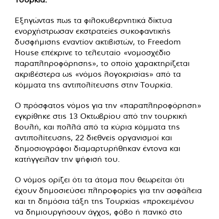
Εξηγώντας πως τα φιλοκυβερνητικά δίκτυα
ενορχήστρωσαν εκστρατείες συκοφαντικής
δυσφήμισης εναντίον ακτιβιστών, το Freedom
House επέκρινε το τελευταίο «νομοσχέδιο
παραπληροφόρησης», το οποίο χαρακτηρίζεται
ακριβέστερα ως «νόμος λογοκρισίας» από τα
κόμματα της αντιπολίτευσης στην Τουρκία.
Ο πρόσφατος νόμος για την «παραπληροφόρηση»
εγκρίθηκε στις 13 Οκτωβρίου από την τουρκική
βουλή, και πολλά από τα κύρια κόμματα της
αντιπολίτευσης, 22 διεθνείς οργανισμοί και
δημοσιογράφοι διαμαρτυρήθηκαν έντονα και
κατήγγειλαν την ψήφισή του.
Ο νόμος ορίζει ότι τα άτομα που θεωρείται ότι
έχουν δημοσιεύσει πληροφορίες για την ασφάλεια
και τη δημόσια τάξη της Τουρκίας «προκειμένου
να δημιουργήσουν άγχος, φόβο ή πανικό στο