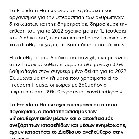
Το Freedom House, ένας μη κερδοσκοπικός
οργανισμός για την υπεράσπιση των ανθρωπίνων
δικαιωμάτων και της δημοκρατίας, δημοσίευσε την
έκθεσή του για το 2022 σχετικά με την "Ελευθερία
του Διαδικτύου", η οποία κατέταξε την Τουρκία ως
«ανελεύθερη» χώρα, με βάση διάφορους δείκτες.
Η ελευθερία του Διαδικτύου συνεχίζει να μειώνεται
στην Τουρκία, καθώς η χώρα έλαβε μονάχα 32%
βαθμολογία στον συγκεκριμένο δείκτη για το 2022.
Σύμφωνα με την κλίμακα που χρησιμοποιεί το
Freedom House, οι χώρες με βαθμολογία
μικρότερη από 39% θεωρούνται «ανελεύθερες».
Το Freedom House έχει επισημάνει ότι η αυτο-
λογοκρισία, ο πολλαπλασιασμός των
φιλοκυβερνητικών μέσων και ο αποκλεισμός
ανεξάρτητων ιστοσελίδων και μέσων ενημέρωσης,
έχουν καταστήσει το Διαδίκτυο ανελεύθερο στην
Τουρκία.