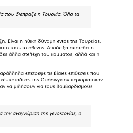
ία που διέπραξε η Τουρκία. Όλα τα
η. Είναι η ηθική δύναμη εντός της Τουρκίας,
αυτό τους το σθένος. Απόδειξη αποτελεί η
δες άλλα στελέχη του κόμματος, αλλά και η
αράλληλα επέτρεψε τις βίαιες επιθέσεις που
τικές καταδίκες της Ουάσινγκτον περιορίστηκαν
σαν να μιλήσουν για τους βομβαρδισμούς
 την αναγνώριση της γενοκτονίας, ο