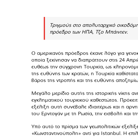
Τριγμούς στο απολυταρχικό οικοδόμη
πρόεδρο των ΗΠΑ, Τζο Μπάιντεν.
Ο αμερικανός πρόεδρος έκανε λόγο για γενοκτ
οποία ξεκίνησαν να διαπράττουν στις 24 Απρι
ευθέως την σύγχρονη Τουρκία, ως κληρονόμο
της ευθύνης των κρατών, η Τουρκία καθίστατ
βάρος της ντροπής και της ευθύνης αποζημίω
Μεγάλο μερίδιο αυτής της ιστορικής νίκης α
εγκληματικού τουρκικού καθεστώτος. Πρόκειτα
εξέλιξη αυτή συνέβαλε ιδιαιτέρως και η αρνη
του Ερντογάν με τη Ρωσία, την εισβολή και 
Υπό αυτό το πρίσμα των γεωπολιτικών εξελίξ
«Κωνσταντινούπολη» αντί για Istanbul. Η επ