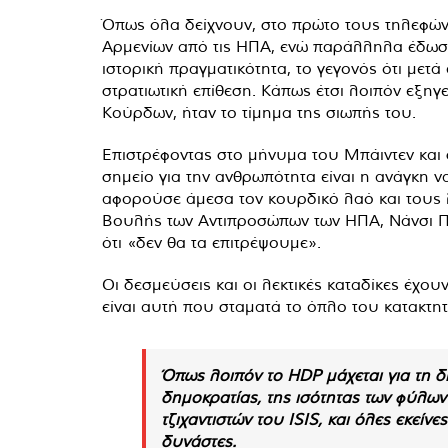
Όπως όλα δείχνουν, στο πρώτο τους τηλεφώνη
Αρμενίων από τις ΗΠΑ, ενώ παράλληλα έδωσε 
ιστορική πραγματικότητα, το γεγονός ότι μετ
στρατιωτική επίθεση. Κάπως έτσι λοιπόν εξηγε
Κούρδων, ήταν το τίμημα της σιωπής του.
Επιστρέφοντας στο μήνυμα του Μπάιντεν και σ
σημείο για την ανθρωπότητα είναι η ανάγκη 
αφορούσε άμεσα τον κουρδικό λαό και τους
Βουλής των Αντιπροσώπων των ΗΠΑ, Νάνσι Π
ότι «δεν θα τα επιτρέψουμε».
Οι δεσμεύσεις και οι λεκτικές καταδίκες έχο
είναι αυτή που σταματά το όπλο του κατακτητ
Όπως λοιπόν το HDP μάχεται για τη δι
δημοκρατίας, της ισότητας των φύλων 
τζιχαντιστών του ISIS, και όλες εκεί
δυνάστες.