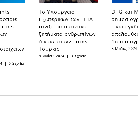
ghts
Το Υπουργείο
DFG και 
δοποιεί
Εξωτερικών των ΗΠΑ
δημοσιογ
η της
τονίζει «σημαντικά
είναι έγκ
των
ζητήματα ανθρωπίνων
απελευθε
δικαιωμάτων» στην
δημοσιογ
 στοιχείων
Τουρκία
6 Μαΐου, 2024
α
8 Μαΐου, 2024
|
0 Σχόλια
24
|
0 Σχόλια