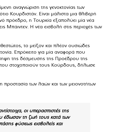
ίμενη αναγνώριση της γενοκτονίας των
τιο Κουρδιστάν. Είναι μάλιστα μια θλιβερή
ανό πρόεδρο, η Τουρκία εξαπολύει μία νέα
εις Μπάιντεν. Η νέα εισβολή στις περιοχές των
αθεστώτος, το μείζον και πλέον ουσιώδες
τονία. Επρόκειτο για μία αναφορά που
ληψη της δέσμευσης της Προέδρου της
 που στοχοποιούν τους Κούρδους, δήλωσε
 η προστασία των λαών και των μειονοτήτων
ντίστοιχα, οι υπερασπιστές της
ου έδωσαν τη ζωή τους κατά των
ς πάσης φύσεως εισβολείς και