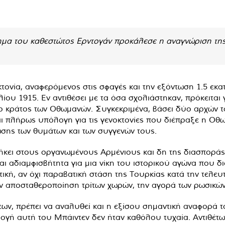
μα του καθεστώτος Ερντογάν προκάλεσε η αναγνώριση της 
ονία, αναφερόμενος στις σφαγές και την εξόντωση 1.5 εκατ
λίου 1915. Εν αντιθέσει με τα όσα σχολιάστηκαν, πρόκειτα
 κράτος των Οθωμανών. Συγκεκριμένα, βάσει δύο αρχών του
αι πλήρως υπόλογη για τις γενοκτονίες που διέπραξε η Οθω
σης των θυμάτων και των συγγενών τους.
νήκει στους οργανωμένους Αρμένιους και δη της διασποράς,
ι αδιαμφισβήτητα για μια νίκη του ιστορικού αγώνα που δ
τική, αν όχι παραβατική στάση της Τουρκίας κατά την τελευ
την αποσταθεροποίηση τρίτων χωρών, την αγορά των ρωσικώ
εων, πρέπει να αναλυθεί και η εξίσου σημαντική αναφορά
ιλογή αυτή του Μπάιντεν δεν ήταν καθόλου τυχαία. Αντιθέτ