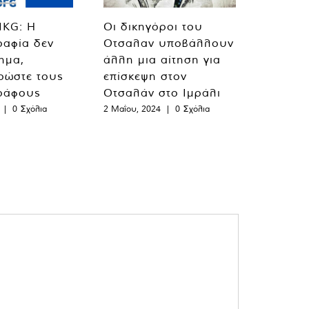
MKG: Η
Οι δικηγόροι του
ραφία δεν
Οτσαλαν υποβάλλουν
λημα,
άλλη μια αίτηση για
ρώστε τους
επίσκεψη στον
ράφους
Οτσαλάν στο Ιμράλι
|
0 Σχόλια
2 Μαΐου, 2024
|
0 Σχόλια