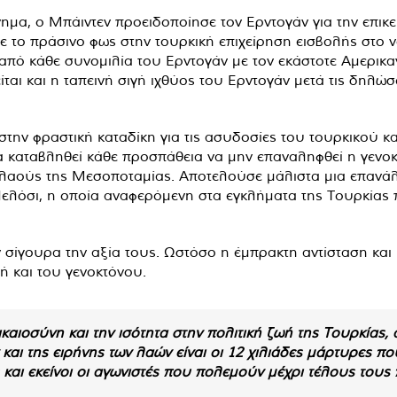
μα, ο Μπάιντεν προειδοποίησε τον Ερντογάν για την επικε
το πράσινο φως στην τουρκική επιχείρηση εισβολής στο νό
ά από κάθε συνομιλία του Ερντογάν με τον εκάστοτε Αμερικ
ίται και η ταπεινή σιγή ιχθύος του Ερντογάν μετά τις δηλώσ
την φραστική καταδίκη για τις ασυδοσίες του τουρκικού κ
να καταβληθεί κάθε προσπάθεια να μην επαναληφθεί η γενοκ
 λαούς της Μεσοποταμίας. Αποτελούσε μάλιστα μια επανά
ελόσι, η οποία αναφερόμενη στα εγκλήματα της Τουρκίας
υν σίγουρα την αξία τους. Ωστόσο η έμπρακτη αντίσταση και
ή και του γενοκτόνου.
καιοσύνη και την ισότητα στην πολιτική ζωή της Τουρκίας, α
και της ειρήνης των λαών είναι οι 12 χιλιάδες μάρτυρες π
νες και εκείνοι οι αγωνιστές που πολεμούν μέχρι τέλους του