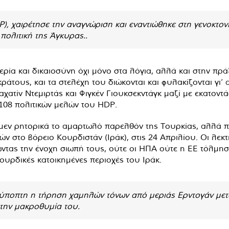
, χαιρέτησε την αναγνώριση και εναντιώθηκε στη γενοκτον
πολιτική της Άγκυρας..
ία και δικαιοσύνη όχι μόνο στα λόγια, αλλά και στην πράξ
τους, και τα στελέχη του διώκονται και φυλακίζονται γι’ 
τίν Ντεμιρτάς και Φιγκέν Γιουκσεκντάγκ μαζί με εκατοντά
108 πολιτικών μελών του HDP.
 μεν ρητορικά το αμαρτωλό παρελθόν της Τουρκίας, αλλά π
ν στο βόρειο Κουρδιστάν (Ιράκ), στις 24 Απριλίου. Οι λεκ
ντας την ένοχη σιωπή τους, ούτε οι ΗΠΑ ούτε η ΕΕ τόλμη
ουρδικές κατοικημένες περιοχές του Ιράκ.
 ύποπτη η τήρηση χαμηλών τόνων από μεριάς Ερντογάν μετά
 την μακροθυμία του.