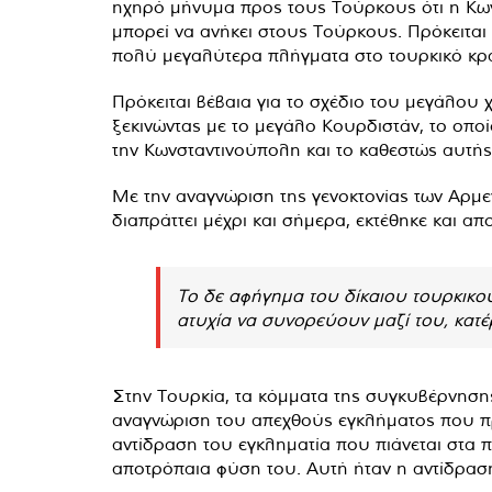
ηχηρό μήνυμα προς τους Τούρκους ότι η Κωνσ
μπορεί να ανήκει στους Τούρκους. Πρόκειται 
πολύ μεγαλύτερα πλήγματα στο τουρκικό κράτ
Πρόκειται βέβαια για το σχέδιο του μεγάλου
ξεκινώντας με το μεγάλο Κουρδιστάν, το οπο
την Κωνσταντινούπολη και το καθεστώς αυτής
Με την αναγνώριση της γενοκτονίας των Αρμενί
διαπράττει μέχρι και σήμερα, εκτέθηκε και α
Το δε αφήγημα του δίκαιου τουρκικού
ατυχία να συνορεύουν μαζί του, κατ
Στην Τουρκία, τα κόμματα της συγκυβέρνησης
αναγνώριση του απεχθούς εγκλήματος που προ
αντίδραση του εγκληματία που πιάνεται στα π
αποτρόπαια φύση του. Αυτή ήταν η αντίδρασ