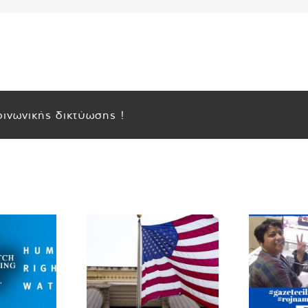
ινωνικής δικτύωσης !