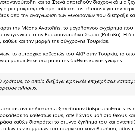
ταντινούπολη και τα Στενά αποτελούν διαχρονικά μία ξεχω
για μία μακροπρόθεσμη πολιτική της «δύσης» για την περιο
ος από την αναγνώριση των γενοκτονιών που διέπραξε και
 χάρτη της Μέσης Ανατολής, το μεγαλόπνοο εγχείρημα που 
ίο αναγεννιέται στην βορειοανατολική Συρία (Ροζάβα). Η δ
, καθώς και την μορφή της σύγχρονης Τουρκίας.
ων, το αυταρχικό καθεστώς του ΑΚΡ στην Τουρκία, το οποίο σ
πονομιμοποιήθηκε στα μάτια της διεθνής κοινής γνώμης.
 κράτους, το οποίο διεξάγει ειρηνικές επιχειρήσεις κατασ
έρρευσε πλήρως.
 και της αντιπολίτευσης εξαπέλυσαν λάβρες επιθέσεις εναν
κάλεσε το καθεστώς τους, απειλώντας μάλιστα θεούς και δ
ράσα καθώς διαπράττει το στυγνό έγκλημά του και αντεπιτί
η όλων των κομμάτων του τουρκικού κοινοβουλίου, πλην ε