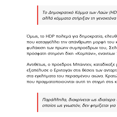
Το Δημοκρατικό Κόμμα των Λαών (HDP)
αλλά κόμματα στήριξαν τη γενοκτόνα 
Όμως, το HDP πολεμά για δημοκρατία, ελευθερ
που καταγγέλλει την απάνθρωπη μορφή του κρά
φυλάκιση των πρώην συμπροέδρων του, Σελαχα
πρόσφατη στημένη δίκη «Κομπάνι», εναντίων 
Αντιθέτως, ο πρόεδρος Μπάιντεν, καταδίκαζε
εξαπέλυσε ο Ερντογάν στις θέσεις των ανταρτώ
στα εγκλήματα του περασμένου αιώνα. Κρατώ
που πραγματοποιούνται αυτή τη στιγμή στις κ
Παράλληλα, διακρίνεται ως ιδιαίτερα
οποίος ως γνωστόν, δεν φημίζεται για