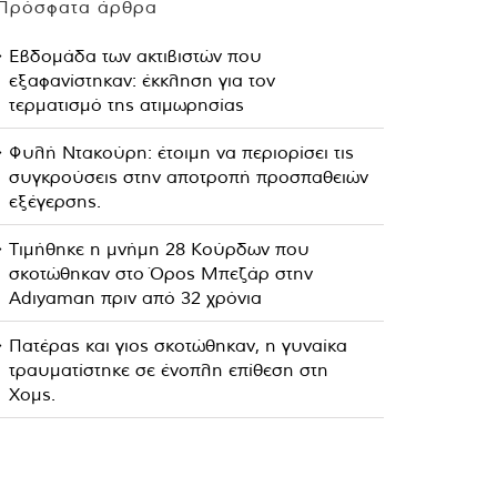
Πρόσφατα άρθρα
Εβδομάδα των ακτιβιστών που
εξαφανίστηκαν: έκκληση για τον
τερματισμό της ατιμωρησίας
Φυλή Ντακούρη: έτοιμη να περιορίσει τις
συγκρούσεις στην αποτροπή προσπαθειών
εξέγερσης.
Τιμήθηκε η μνήμη 28 Κούρδων που
σκοτώθηκαν στο Όρος Μπεζάρ στην
Adıyaman πριν από 32 χρόνια
Πατέρας και γιος σκοτώθηκαν, η γυναίκα
τραυματίστηκε σε ένοπλη επίθεση στη
Χομς.