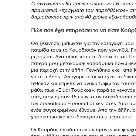
Ο αναγνώστης θα πρέπει επίσης να έχει κατά 
πραγματικά «πράγματα του παρελθόντος» στην
δημιούργησε πριν από 40 χρόνια εξακολουθού
Πώς σας έχει επηρεάσει το να είστε Κούρ
Θα ξεκινήσω μιλώντας για την καταγωγή μου. 
πατρίδα τους το Κουρδιστάν πριν γεννηθώ. Γι
μέρος της Ανατολίας κατά τη διάρκεια του Π
πατέρα μου μετακόμισε νοτιοδυτικά λόγω βεντ
μια περιοχή στην άλλη. Γεννήθηκα εκεί, από
να τη μιλήσω. Απαγορεύεται να έχεις τη δικ
τέθηκαν και έπρεπε να ανακαλύψω την ταυτότη
μάθω πως «Είμαι Τούρκος», παρά το γεγονός 
τότε, όταν ήμουν 15 ετών, όταν συνειδητοποίη
τον σοσιαλισμό – σοσιαλιστικές ιδέες. Υπό αυ
ενός συγκεκριμένου έθνους. Από την άλλη, α
χαρακτηριστικά και ιδιαιτερότητες μέσα μου.
Οι Κούρδοι, επειδή ήταν ακτήμονες και φτω
ήταν μάλλον σαν μια εσωτερική μετανάστευση 