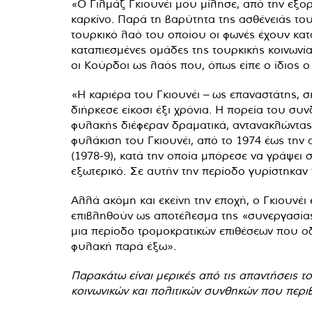
«Ο Γιλμάζ Γκιουνέι μου μίλησε, από την εξορ
καρκίνο. Παρά τη βαρύτητα της ασθένειάς το
τουρκικό λαό του οποίου οι φωνές έχουν κατα
καταπιεσμένες ομάδες της τουρκικής κοινωνίας
οι Κούρδοι ως λαός που, όπως είπε ο ίδιος ο
«Η καριέρα του Γκιουνέι – ως επαναστάτης, 
διήρκεσε είκοσι έξι χρόνια. Η πορεία του συ
φυλακής διέφεραν δραματικά, αντανακλώντας τ
φυλάκιση του Γκιουνέι, από το 1974 έως την
(1978-9), κατά την οποία μπόρεσε να γράψει
εξωτερικό. Σε αυτήν την περίοδο γυρίστηκαν 
Αλλά ακόμη και εκείνη την εποχή, ο Γκιουνέι
επιβληθούν ως αποτέλεσμα της «συνεργασίας 
μια περίοδο τρομοκρατικών επιθέσεων που οδ
φυλακή παρά έξω».
Παρακάτω είναι μερικές από τις απαντήσεις τ
κοινωνικών και πολιτικών συνθηκών που περι