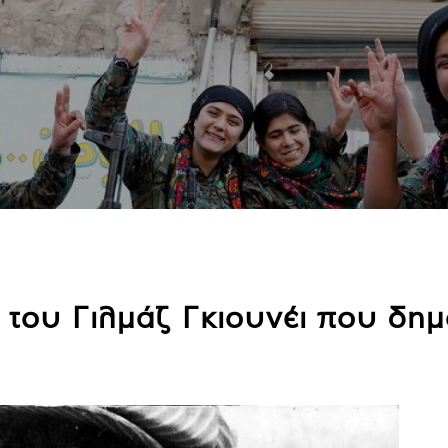
 του Γιλμάζ Γκιουνέι που δημ