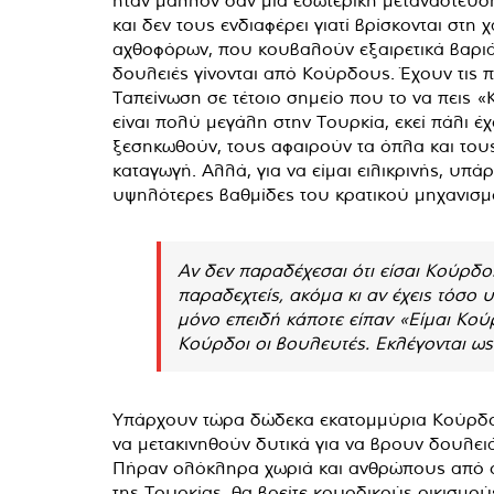
και δεν τους ενδιαφέρει γιατί βρίσκονται στη
αχθοφόρων, που κουβαλούν εξαιρετικά βαριά 
δουλειές γίνονται από Κούρδους. Έχουν τις π
Ταπείνωση σε τέτοιο σημείο που το να πεις «
είναι πολύ μεγάλη στην Τουρκία, εκεί πάλι έχ
ξεσηκωθούν, τους αφαιρούν τα όπλα και τους
καταγωγή. Αλλά, για να είμαι ειλικρινής, υπά
υψηλότερες βαθμίδες του κρατικού μηχανισμο
Αν δεν παραδέχεσαι ότι είσαι Κούρδο
παραδεχτείς, ακόμα κι αν έχεις τόσο
μόνο επειδή κάποτε είπαν «Είμαι Κούρ
Κούρδοι οι βουλευτές. Εκλέγονται ως
Υπάρχουν τώρα δώδεκα εκατομμύρια Κούρδοι 
να μετακινηθούν δυτικά για να βρουν δουλειά
Πήραν ολόκληρα χωριά και ανθρώπους από ολ
της Τουρκίας, θα βρείτε κουρδικούς οικισμο