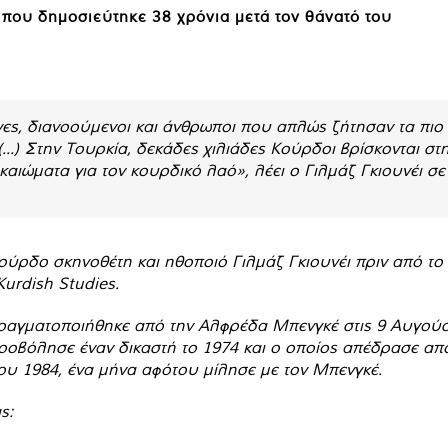
 που δημοσιεύτηκε 38 χρόνια μετά τον θάνατό του
νες, διανοούμενοι και άνθρωποι που απλώς ζήτησαν τα πιο
...) Στην Τουρκία, δεκάδες χιλιάδες Κούρδοι βρίσκονται σ
καιώματα για τον κουρδικό λαό», λέει ο Γιλμάζ Γκιουνέι σ
 Κούρδο σκηνοθέτη και ηθοποιό Γιλμάζ Γκιουνέι πριν από τ
Kurdish Studies.
ραγματοποιήθηκε από την Αλφρέδα Μπενγκέ στις 9 Αυγούστο
υροβόλησε έναν δικαστή το 1974 και ο οποίος απέδρασε απ
ίου 1984, ένα μήνα αφότου μίλησε με τον Μπενγκέ.
ς: