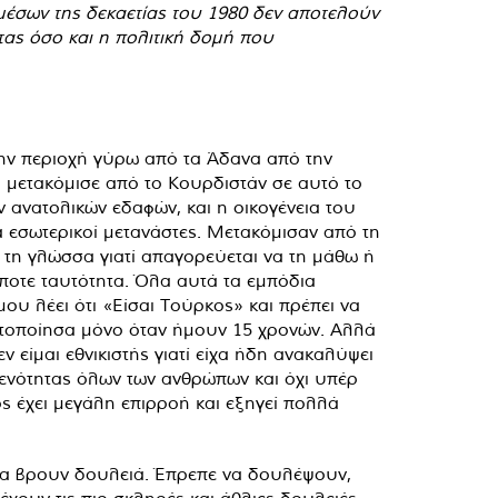
 μέσων της δεκαετίας του 1980 δεν αποτελούν
τας όσο και η πολιτική δομή που
στην περιοχή γύρω από τα Άδανα από την
ου μετακόμισε από το Κουρδιστάν σε αυτό το
 ανατολικών εδαφών, και η οικογένεια του
ά εσωτερικοί μετανάστες. Μετακόμισαν από τη
 τη γλώσσα γιατί απαγορεύεται να τη μάθω ή
ήποτε ταυτότητα. Όλα αυτά τα εμπόδια
ου λέει ότι «Είσαι Τούρκος» και πρέπει να
δητοποίησα μόνο όταν ήμουν 15 χρονών. Αλλά
ν είμαι εθνικιστής γιατί είχα ήδη ανακαλύψει
ς ενότητας όλων των ανθρώπων και όχι υπέρ
ς έχει μεγάλη επιρροή και εξηγεί πολλά
 να βρουν δουλειά. Έπρεπε να δουλέψουν,
έχουν τις πιο σκληρές και άθλιες δουλειές