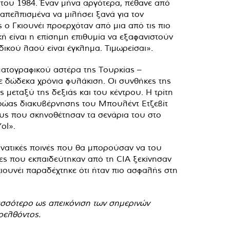
ύστου 1984. Έναν μήνα αργότερα, πέθανε από
απελπισμένα να μιλήσει ξανά για τον
ς ο Γκιουνέι προερχόταν από μια από τις πιο
κή είναι η επίσημη επιθυμία να εξαφανιστούν
δικού λαού είναι έγκλημα. Τιμωρείσαι».
ματογραφικού αστέρα της Τουρκίας –
με δώδεκα χρόνια φυλάκιση. Οι συνθήκες της
 μεταξύ της δεξιάς και του κέντρου. Η τρίτη
τρώας διακυβέρνησης του Μπουλέντ Ετζεβίτ
ους που σκηνοθέτησαν τα σενάρια του στο
ol».
θανατικές ποινές που θα μπορούσαν να του
ες που εκπαιδεύτηκαν από τη CIA ξεκίνησαν
ιουνέι παραδέχτηκε ότι ήταν πιο ασφαλής στη
ρισσότερο ως απεικόνιση των σημερινών
ρελθόντος.