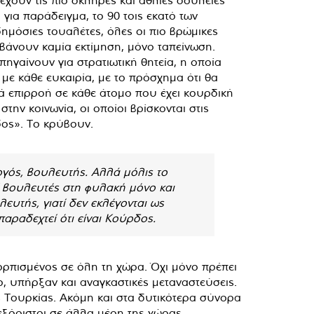
 για παράδειγμα, το 90 τοις εκατό των
μόσιες τουαλέτες, όλες οι πιο βρώμικες
μβάνουν καμία εκτίμηση, μόνο ταπείνωση.
ηγαίνουν για στρατιωτική θητεία, η οποία
, με κάθε ευκαιρία, με το πρόσχημα ότι θα
ά επιρροή σε κάθε άτομο που έχει κουρδική
την κοινωνία, οι οποίοι βρίσκονται στις
δος». Το κρύβουν.
ργός, βουλευτής. Αλλά μόλις το
ί βουλευτές στη φυλακή μόνο και
ευτής, γιατί δεν εκλέγονται ως
αραδεχτεί ότι είναι Κούρδος.
ρπισμένος σε όλη τη χώρα. Όχι μόνο πρέπει
ο, υπήρξαν και αναγκαστικές μεταναστεύσεις.
 Τουρκίας. Ακόμη και στα δυτικότερα σύνορα
εξόριστοι σε άλλα μέρη της χώρας.