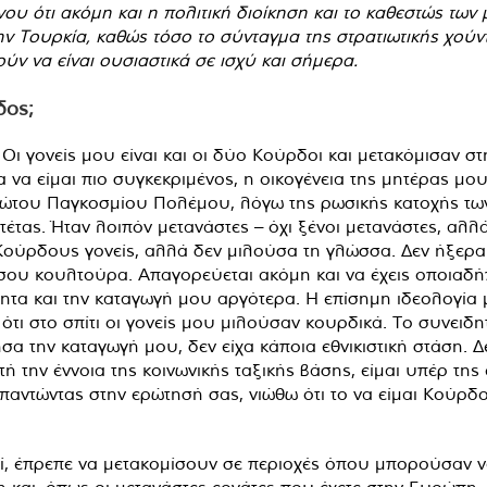
νου ότι ακόμη και η πολιτική διοίκηση και το καθεστώς των
 Τουρκία, καθώς τόσο το σύνταγμα της στρατιωτικής χούν
ν να είναι ουσιαστικά σε ισχύ και σήμερα.
δος;
Οι γονείς μου είναι και οι δύο Κούρδοι και μετακόμισαν 
α να είμαι πιο συγκεκριμένος, η οικογένεια της μητέρας μ
ρώτου Παγκοσμίου Πολέμου, λόγω της ρωσικής κατοχής των
έτας. Ήταν λοιπόν μετανάστες – όχι ξένοι μετανάστες, αλλ
 Κούρδους γονείς, αλλά δεν μιλούσα τη γλώσσα. Δεν ήξερα
ή σου κουλτούρα. Απαγορεύεται ακόμη και να έχεις οποιαδ
τα και την καταγωγή μου αργότερα. Η επίσημη ιδεολογία μ
ότι στο σπίτι οι γονείς μου μιλούσαν κουρδικά. Το συνει
σα την καταγωγή μου, δεν είχα κάποια εθνικιστική στάση. Δε
τή την έννοια της κοινωνικής ταξικής βάσης, είμαι υπέρ τη
παντώντας στην ερώτησή σας, νιώθω ότι το να είμαι Κούρδο
χοί, έπρεπε να μετακομίσουν σε περιοχές όπου μπορούσαν
και, όπως οι μετανάστες εργάτες που έχετε στην Ευρώπη, 