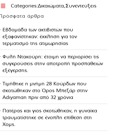
Categories:
Δικαιώματα
,
Συνεντεύξεις
Πρόσφατα άρθρα
Εβδομάδα των ακτιβιστών που
εξαφανίστηκαν: έκκληση για τον
τερματισμό της ατιμωρησίας
Φυλή Ντακούρη: έτοιμη να περιορίσει τις
συγκρούσεις στην αποτροπή προσπαθειών
εξέγερσης.
Τιμήθηκε η μνήμη 28 Κούρδων που
σκοτώθηκαν στο Όρος Μπεζάρ στην
Adıyaman πριν από 32 χρόνια
Πατέρας και γιος σκοτώθηκαν, η γυναίκα
τραυματίστηκε σε ένοπλη επίθεση στη
Χομς.