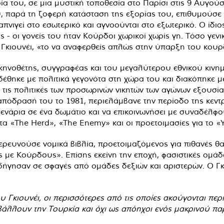
ία του, σε μια μυστική τοποθεσία στο Παρίσι στις 9 Αυγο
υ, παρά τη ζοφερή κατάσταση της εξορίας του, επιθυμούσε 
πνιγεί στο εσωτερικό και αγνοούνται στο εξωτερικό. Ο ίδιο
 - οι γονείς του ήταν Κούρδοι χωρικοί χωρίς γη. Τόσο γενι
 Γκιουνέι, «το να αναφερθείς απλώς στην ύπαρξη του κουρ
σκηνοθέτης, συγγραφέας και του μεγαλύτερου εθνικού κινη
νδέθηκε με πολιτικά γεγονότα στη χώρα του και διακόπηκε 
ις πολιτικές των προσωρινών νικητών των αγώνων εξουσίας
 απόδρασή του το 1981, περιελάμβανε την περίοδο της κεν
 σενάρια σε ένα δωμάτιο και να επικοινωνήσει με συναδέλφ
τα «The Herd», «The Enemy» και οι προετοιμασίες για το «Y
 ερευνούσε νομικά βιβλία, προετοιμαζόμενος για πιθανές 
με Κούρδους». Επίσης εκείνη την εποχή, φασιστικές ομάδ
ήγησαν σε σφαγές από ομάδες δεξιών και αριστερών. Ο Γκ
ου Γκιουνέι, οι περισσότερες από τις οποίες ακούγονται πε
βάλλουν την Τουρκία και όχι ως απόηχοι ενός μακρινού πα