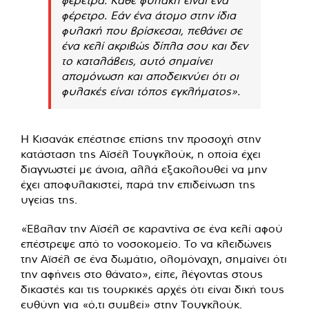
φέρετρο. Εάν ένα άτομο στην ίδια
φυλακή που βρίσκεσαι, πεθάνει σε
ένα κελί ακριβώς δίπλα σου και δεν
το καταλάβεις, αυτό σημαίνει
απομόνωση και αποδεικνύει ότι οι
φυλακές είναι τόπος εγκλήματος».
Η Κισανάκ επέστησε επίσης την προσοχή στην
κατάσταση της Αϊσέλ Τουγκλούκ, η οποία έχει
διαγνωστεί με άνοια, αλλά εξακολουθεί να μην
έχει αποφυλακιστεί, παρά την επιδείνωση της
υγείας της.
«Έβαλαν την Αϊσέλ σε καραντίνα σε ένα κελί αφού
επέστρεψε από το νοσοκομείο. Το να κλειδώνεις
την Αϊσέλ σε ένα δωμάτιο, ολομόναχη, σημαίνει ότι
την αφήνεις στο θάνατο», είπε, λέγοντας στους
δικαστές και τις τουρκικές αρχές ότι είναι δική τους
ευθύνη για «ό,τι συμβεί» στην Τουγκλούκ.