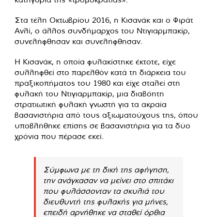
Στα τέλη Οκτωβρίου 2016, η Κισανάκ και ο Φιράτ
Ανλί, ο άλλος συνδήμαρχος του Ντιγιαρμπακίρ,
συνελήφθησαν και συνελήφθησαν.
Η Κισανάκ, η οποία φυλακίστηκε έκτοτε, είχε
συλληφθεί στο παρελθόν κατά τη διάρκεια του
πραξικοπήματος του 1980 και είχε σταλεί στη
φυλακή του Ντιγιαρμπακίρ, μια διαβόητη
στρατιωτική φυλακή γνωστή για τα ακραία
βασανιστήρια από τους αξιωματούχους της, όπου
υποβλήθηκε επίσης σε βασανιστήρια για τα δύο
χρόνια που πέρασε εκεί.
Σύμφωνα με τη δική της αφήγηση,
την ανάγκασαν να μείνει στο σπιτάκι
που φυλάσσονταν τα σκυλιά του
διευθυντή της φυλακής για μήνες,
επειδή αρνήθηκε να σταθεί όρθια