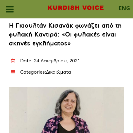
ENG
Skip
Η Γκιουλτάν Κισανάκ φωνάζει από τη
to
φυλακή Καντιρά: «Οι φυλακές είναι
content
σκηνές εγκλήματος»
Date: 24 Δεκεμβρίου, 2021
Categories:
Δικαιώματα