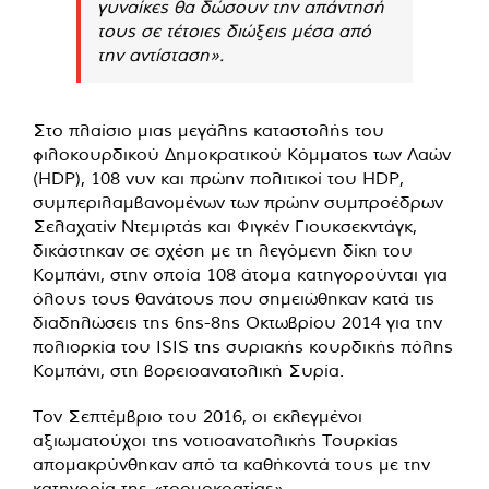
γυναίκες θα δώσουν την απάντησή
τους σε τέτοιες διώξεις μέσα από
την αντίσταση».
Στο πλαίσιο μιας μεγάλης καταστολής του
φιλοκουρδικού Δημοκρατικού Κόμματος των Λαών
(HDP), 108 νυν και πρώην πολιτικοί του HDP,
συμπεριλαμβανομένων των πρώην συμπροέδρων
Σελαχατίν Ντεμιρτάς και Φιγκέν Γιουκσεκντάγκ,
δικάστηκαν σε σχέση με τη λεγόμενη δίκη του
Κομπάνι, στην οποία 108 άτομα κατηγορούνται για
όλους τους θανάτους που σημειώθηκαν κατά τις
διαδηλώσεις της 6ης-8ης Οκτωβρίου 2014 για την
πολιορκία του ISIS της συριακής κουρδικής πόλης
Κομπάνι, στη βορειοανατολική Συρία.
Τον Σεπτέμβριο του 2016, οι εκλεγμένοι
αξιωματούχοι της νοτιοανατολικής Τουρκίας
απομακρύνθηκαν από τα καθήκοντά τους με την
κατηγορία της «τρομοκρατίας».