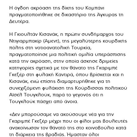
Η όγδοη ακρόαση της δίκης του Κομπάνι
πραγματοποιήθηκε σε δικαστήριο της Άγκυρας τη
Δευτέρα.
Η Γκιουλτάν Κισανάκ, η πρώην συνδήμαρχος του
Ντιγιαρμπακίρ (Άμεντ), της μεγαλύτερης κουρδικής
πόλης στη νοτιοανατολική Τουρκία,
πραγματοποίησε μια πολιτική ομιλία υπεράσπισης
κατά την ακρόαση, στην οποία άσκησε δριμείες
κατηγορίες σχετικά με τον θάνατο της Γκαριμπέ
Γκεζέρ στη φυλακή Καντιρά, όπου βρίσκεται και η
Κισανάκ, ενώ επίσης διαμαρτυρήθηκε για τη
συνεχιζόμενη φυλάκιση της Κούρδισσας πολιτικού
Αϊσέλ Τουγκλούκ, παρά το γεγονός ότι η
Τουγκλούκ πάσχει από άνοια.
«Δεν μπορούσαμε να ακούσουμε νέα για την
Γκαριμπέ Γκεζέρ μέχρι που οι φίλοι μας βουλευτές
ανακοίνωσαν τον θάνατό της στο κοινοβούλιο κατά
τη διάρκεια της βραδιάς. Ήμασταν όλοι