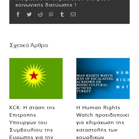
κοινωνικής δικτύωσης !
Facebook
Twitter
Reddit
WhatsApp
Tumblr
Email
Σχετικά Άρθρα
KCK: Η στάση της
Η Human Rights
Επιτροπής
Watch προειδοποιεί
Υπουργών του
για κλιμάκωση της
Συμβουλίου της
καταστολής των
Ευρώπης για την
κουρδικών