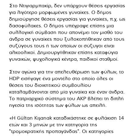
Στο Ντιγιαρμπακίρ, δεν υπάρχουν θέσεις εργασίας
για λιγότερο μορφωμένες γυναίκες. Ο δήμος
δημιούργησε θέσεις εργασίας για γυναίκες, π.χ. ως
δασοφύλακες. Ο δήμος υπέγραψε επίσης μια
συλλογική σύμβαση που απονέμει τον μισθό του
άνδρα σε γυναίκες που ξυλοκοπήθηκαν από τους
συζύγους τους ή των οποίων οι σύζυγοι είναι
αλκοολικοί. Δημιουργήθηκαν επίσης καταφύγια
γυναικών, ψυχολογικά κέντρα, παιδικοί σταθμοί.
Στον αγώνα για την απελευθέρωση των φύλων, το
HDP εισήγαγε ένα μοντέλο στο οποίο όλες οι
θέσεις του διοικητικού συμβουλίου
καταλαμβάνονται από μία γυναίκα και έναν άνδρα.
Το πατριαρχικό σύστημα του AKP βλέπει τη διπλή
ηγεσία της ισότητας των φύλων ως απειλή.
«Η Gültan Kışanak καταδικάστηκε σε φυλάκιση 14
ετών και 3 μηνών με την κατηγορία της
"τρομοκρατικής προπαγάνδας". Οι κατηγορίες