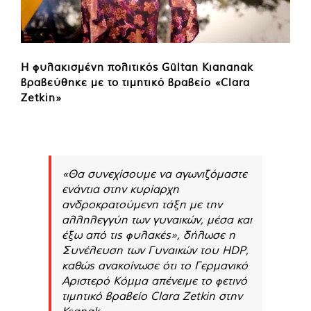
Η φυλακισμένη πολιτικός Gültan Kıananak
βραβεύθηκε με το τιμητικό βραβείο «Clara
Zetkin»
«Θα συνεχίσουμε να αγωνιζόμαστε
ενάντια στην κυρίαρχη
ανδροκρατούμενη τάξη με την
αλληλεγγύη των γυναικών, μέσα και
έξω από τις φυλακές», δήλωσε η
Συνέλευση των Γυναικών του HDP,
καθώς ανακοίνωσε ότι το Γερμανικό
Αριστερό Κόμμα απένειμε το φετινό
τιμητικό βραβείο Clara Zetkin στην
Kşanak.