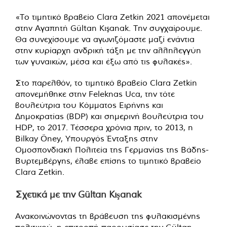
«Το τιμητικό βραβείο Clara Zetkin 2021 απονέμεται
στην Αγαπητή Gültan Kışanak. Την συγχαίρουμε.
Θα συνεχίσουμε να αγωνιζόμαστε μαζί ενάντια
στην κυρίαρχη ανδρική τάξη με την αλληλεγγύη
των γυναικών, μέσα και έξω από τις φυλακές».
Στο παρελθόν, το τιμητικό βραβείο Clara Zetkin
απονεμήθηκε στην Feleknas Uca, την τότε
βουλεύτρια του Κόμματος Ειρήνης και
Δημοκρατίας (BDP) και σημερινή βουλεύτρια του
HDP, το 2017. Τέσσερα χρόνια πριν, το 2013, η
Bilkay Öney, Υπουργός Ένταξης στην
Ομοσπονδιακή Πολιτεία της Γερμανίας της Βάδης-
Βυρτεμβέργης, έλαβε επίσης το τιμητικό βραβείο
Clara Zetkin.
Σχετικά με την Gültan Kışanak
Ανακοινώνοντας τη βράβευση της φυλακισμένης
πολιτικού, η επιτροπή παρουσίασε την Gültan