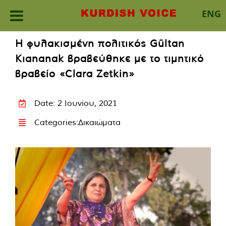
ENG
Skip
Η φυλακισμένη πολιτικός Gültan
to
Kıananak βραβεύθηκε με το τιμητικό
content
βραβείο «Clara Zetkin»
Date: 2 Ιουνίου, 2021
Categories:
Δικαιώματα