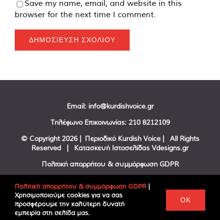
Save my name, email, and website in this
browser for the next time I comment.
Email:
info@kurdishvoice.gr
Τηλέφωνο Επικοινωνίας:
210 8212109
© Copyright
2026 | Περιοδικό Kurdish Voice | All Rights
Reserved | Κατασκευή Ιστοσελίδας
Vdesigns.gr
Πολιτική απορρήτου & συμμόρφωση GDPR
Πολιτική απορρήτου & συμμόρφωση GDPR
|
Χρησιμοποιούμε cookies για να σας
Facebook
Twitter
YouTube
OK
προσφέρουμε την καλύτερη δυνατή
εμπειρία στη σελίδα μας.