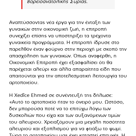
βορειοανατολικής Συρίας.
Αναπτύσσοντας νέα έργα για την ένταξη των
γυναικών στην οικονομική ζωή, η επιτροπή
συνεχίζει επίσης να υποστηρίζει τα τρέχοντα
γυναικεία προγράμματα. Η επιτροπή ίδρυσε στο
παρελθόν έναν φούρνο στην περιοχή με σκοπό την
απασχόληση των γυναικών. Όπως αναφέρθη, η
Οικονομική Επιτροπή έχει εξασφαλίσει ότι θα
παρέχεται αλεύρι και άλλα απαραίτητα είδη που
απαιτούνται για την αποτελεσματική λειτουργία του
αρτοποιείου.
Η Xedîce Ehmed σε συνέντευξή της δήλωσε:
«Αυτό το αρτοποιείο ήταν το όνειρό μου. Ωστόσο,
δεν μπορούσα ποτέ να το επιτύχω λόγω των
δυσκολιών που είχα και των αυξανόμενων τιμών
του αλευριού. Χρειαζόμουν μια μεγάλη ποσότητα
αλευριού και εξοπλισμού για να φτιάξω το ψωμί.
Τώρα το αρτοποιείου μας έχει καταστεί επιτυχές. Η