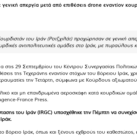
ε γενική απεργία μετά από επιθέσεις drone εναντίον κου
Κουρδιστάν του Ιράν (Ροτζχιλάτ) προχώρησαν σε γενική απ
υρδικές αντιπολιτευτικές ομάδες στο Ιράκ, με πυραύλους κ
α στις 29 Σεπτεμβρίου του Κέντρου Συνεργασίας Πολιτικώ
ιθέσεις της Τεχεράνης εναντίον στόχων του βόρειου Ιράκ, 
τραυματίες την Τετάρτη, σύμφωνα με Κούρδους αξιωματού
βολικό και μη επανδρωμένα αεροσκάφη κατά κουρδικών ομά
gence-France Press.
σης του Ιράν (IRGC) υποσχέθηκε την Πέμπτη να συνεχίσει
Ιράκ.
ο βόρειο Ιράκ, όπως και ξένους εχθρούς του καθεστώτος, 