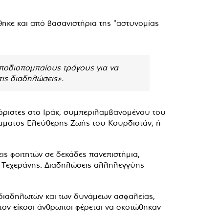
ηκε και από βασανιστήρια της "αστυνομίας
αποδιοπομπαίους τράγους για να
τις διαδηλώσεις».
ξόριστες στο Ιράκ, συμπεριλαμβανομένου του
Κόμματος Ελεύθερης Ζωής του Κουρδιστάν, ή
ις φοιτητών σε δεκάδες πανεπιστήμια,
ς Τεχεράνης. Διαδηλώσεις αλληλεγγύης
 διαδηλωτών και των δυνάμεων ασφαλείας,
ον είκοσι άνθρωποι φέρεται να σκοτώθηκαν