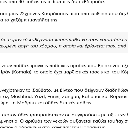
ες από 40 πόλεις τις τελευταίες δύο εβδομάδες.
ατο μιας 22χρονης Κούρδισσας μετά από επίθεση που δέχθ
 το χιτζάμπ (μαντήλα) της.
 ότι η ιρανική κυβέρνηση «προσπαθεί να τους καταστήσει 
ευμένη οργή του κόσμου, η οποία και βρίσκεται πίσω από 
ξενούν πολλές ιρανικές πολιτικές ομάδες που βρίσκονται ε
ράν (Komala), το οποίο έχει μαρξιστικές τάσεις και του 
υνεχίστηκαν το Σάββατο, με βίντεο που δείχνουν διαδηλώσε
raz, Mashhad, Yazd, Fares, Zangan, Bahonar και Βόρεια
ώμη, τη Μαδρίτη και άλλες δυτικές πόλεις.
ι εκατοντάδες τραυματίστηκαν σε συγκρούσεις μεταξύ των
μνηστία. Ο αριθμός των νεκρών αυξάνεται καθώς τουλάχιστ
αντίον διαδηλωτών στο Ζαχεντάν την Παρασκευή.