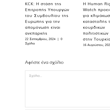
KCK: Η στάση της
Η Human Ri
Επιτροπής Υπουργών
Watch προει
του Συμβουλίου της
για κλιμάκωσ
Ευρώπης για την
καταστολής 
απομόνωση είναι
κουρδικών
ανεπαρκής
πολιτιστικών
στην Τουρκί
22 Σεπτεμβρίου, 2024
|
0
Σχόλια
16 Αυγούστου, 20
Αφήστε ένα σχόλιο
Comment