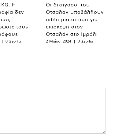
MKG: Η
Οι δικηγόροι του
ραφία δεν
Οτσαλαν υποβάλλουν
λημα,
άλλη μια αίτηση για
ρώστε τους
επίσκεψη στον
ράφους
Οτσαλάν στο Ιμράλι
|
0 Σχόλια
2 Μαΐου, 2024
|
0 Σχόλια