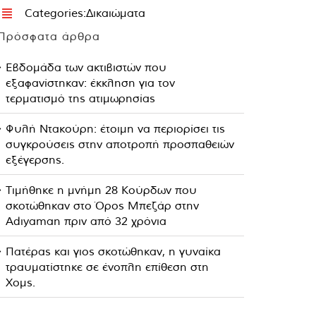
Categories:
Δικαιώματα
Πρόσφατα άρθρα
Εβδομάδα των ακτιβιστών που
εξαφανίστηκαν: έκκληση για τον
τερματισμό της ατιμωρησίας
Φυλή Ντακούρη: έτοιμη να περιορίσει τις
συγκρούσεις στην αποτροπή προσπαθειών
εξέγερσης.
Τιμήθηκε η μνήμη 28 Κούρδων που
σκοτώθηκαν στο Όρος Μπεζάρ στην
Adıyaman πριν από 32 χρόνια
Πατέρας και γιος σκοτώθηκαν, η γυναίκα
τραυματίστηκε σε ένοπλη επίθεση στη
Χομς.