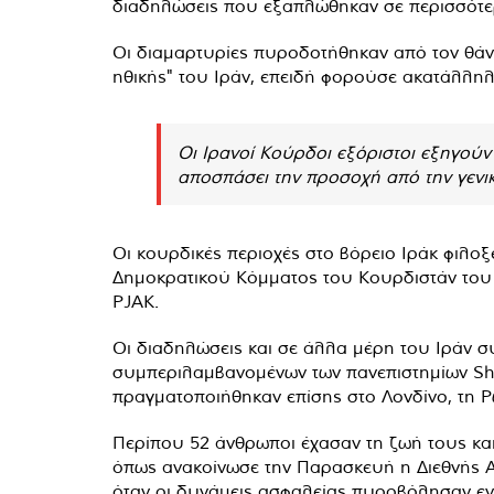
διαδηλώσεις που εξαπλώθηκαν σε περισσότερ
Οι διαμαρτυρίες πυροδοτήθηκαν από τον θάν
ηθικής" του Ιράν, επειδή φορούσε ακατάλληλα
Οι Ιρανοί Κούρδοι εξόριστοι εξηγούν
αποσπάσει την προσοχή από την γενικ
Οι κουρδικές περιοχές στο βόρειο Ιράκ φιλο
Δημοκρατικού Κόμματος του Κουρδιστάν του Ι
PJAK.
Οι διαδηλώσεις και σε άλλα μέρη του Ιράν σ
συμπεριλαμβανομένων των πανεπιστημίων Shi
πραγματοποιήθηκαν επίσης στο Λονδίνο, τη Ρ
Περίπου 52 άνθρωποι έχασαν τη ζωή τους κα
όπως ανακοίνωσε την Παρασκευή η Διεθνής Α
όταν οι δυνάμεις ασφαλείας πυροβόλησαν εν