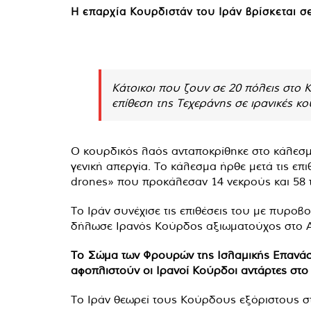
Η επαρχία Κουρδιστάν του Ιράν βρίσκεται σ
Κάτοικοι που ζουν σε 20 πόλεις στο 
επίθεση της Τεχεράνης σε ιρανικές κο
Ο κουρδικός λαός ανταποκρίθηκε στο κάλεσμ
γενική απεργία. Το κάλεσμα ήρθε μετά τις επ
drones» που προκάλεσαν 14 νεκρούς και 58 
Το Ιράν συνέχισε τις επιθέσεις του με πυρο
δήλωσε Ιρανός Κούρδος αξιωματούχος στο A
Το Σώμα των Φρουρών της Ισλαμικής Επανάστα
αφοπλιστούν οι Ιρανοί Κούρδοι αντάρτες στο 
Το Ιράν θεωρεί τους Κούρδους εξόριστους στ