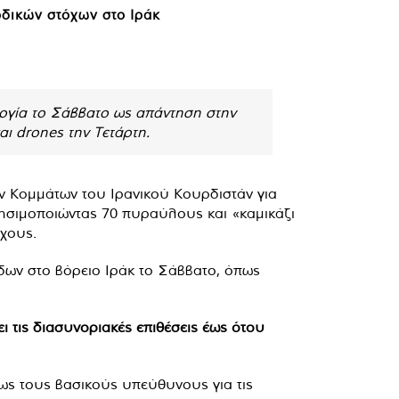
ρδικών στόχων στο Ιράκ
εργία το Σάββατο ως απάντηση στην
αι drones την Τετάρτη.
ν Κομμάτων του Ιρανικού Κουρδιστάν για
χρησιμοποιώντας 70 πυραύλους και «καμικάζι
χους.
δων στο βόρειο Ιράκ το Σάββατο, όπως
 τις διασυνοριακές επιθέσεις έως ότου
ως τους βασικούς υπεύθυνους για τις