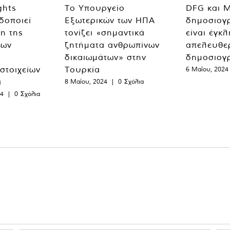
ghts
Το Υπουργείο
DFG και 
δοποιεί
Εξωτερικών των ΗΠΑ
δημοσιογ
η της
τονίζει «σημαντικά
είναι έγκ
των
ζητήματα ανθρωπίνων
απελευθε
δικαιωμάτων» στην
δημοσιογ
 στοιχείων
Τουρκία
6 Μαΐου, 2024
α
8 Μαΐου, 2024
|
0 Σχόλια
24
|
0 Σχόλια