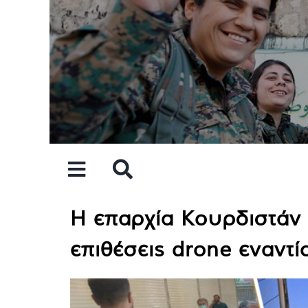
Skip
to
content
Η επαρχία Κουρδιστάν 
επιθέσεις drone εναντ