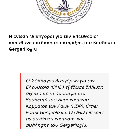
Η ένωση "Δικηγόροι για την Ελευθερία"
απηύθυνε έκκληση υποστήριξης του βουλευτή
Gergeriloğlu
Ο Σύλλογος Δικηγόρων για την
Ελευθερία (OHD) εξέδωσε δήλωση
σχετικά με τη σύλληψη του
βουλευτή του Δημοκρατικού
Κόμματος των Λαών (HDP), Ömer
Faruk Gergeriloğlu. Ο OHD επέκρινε
τις συνθήκες κράτησης και
σύλληψης του Gergeriloğlu,