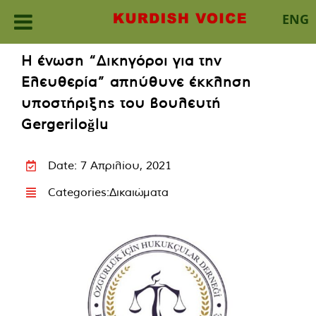
ENG
Skip
Η ένωση “Δικηγόροι για την
to
Ελευθερία” απηύθυνε έκκληση
content
υποστήριξης του βουλευτή
Gergeriloğlu
Date: 7 Απριλίου, 2021
Categories:
Δικαιώματα