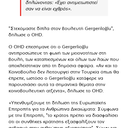
δηλώνοντας: «Έχει αντιμετωπιστεί
σαν να είναι εχθρός».
"Στεκόμαστε δίπλα στον βουλευτή Gergeriloğlu",
δήλωσε ο OHD.
Ο OHD επεσήμανε ότι ο Gergerlioğlu
αντιπροσώπευε τη φωνή των μειονοτήτων στη
βουλή, των καταπιεσμένων και όλων των λαών που
αποκλείστηκαν από τη δημόσια σφαίρα. «Αν και το
Κοινοβούλιο δεν λειτουργεί στην Τουρκία όπως θα
έπρεπε, ωστόσο ο Gergerlioğlu κατάφερε να
παρουσιάσει αυτά τα σημαντικά θέματα στην
κοινοβουλευτική ατζέντα», δήλωσε το OHD.
«Υπενθυμίζουμε τη δήλωση της Ευρωπαϊκής
Επιτροπής για τα Ανθρώπινα Δικαιώματα: Σύμφωνα
με την Επιτροπή, "το κράτος πρέπει να διασφαλίσει
ότι οι συνθήκες κράτησης εξασφαλίζουν τον
σεβασμό στην ανθρώπινη αξιοπρέπεια". Σύμφωνα