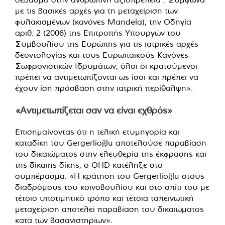
με τις βασικές αρχές για τη μεταχείριση των
φυλακισμένων (κανόνες Mandela), την Οδηγία
αριθ. 2 (2006) της Επιτροπής Υπουργών του
Συμβουλίου της Ευρώπης για τις ιατρικές αρχές
δεοντολογίας και τους Ευρωπαϊκούς Κανόνες
Σωφρονιστικών Ιδρυμάτων, όλοι οι κρατούμενοι
πρέπει να αντιμετωπίζονται ως ίσοι και πρέπει να
έχουν ίση πρόσβαση στην ιατρική περίθαλψη».
«Αντιμετωπίζεται σαν να είναι εχθρός»
Επισημαίνοντας ότι η τελική ετυμηγορία και
καταδίκη του Gergerlioğlu αποτελούσε παραβίαση
του δικαιώματος στην ελευθερία της έκφρασης και
της δίκαιης δίκης, ο ΟHD κατέληξε στο
συμπέρασμα: «Η κράτηση του Gergerlioğlu στους
διαδρόμους του κοινοβουλίου και στο σπίτι του με
τέτοιο υποτιμητικό τρόπο και τέτοια ταπεινωτική
μεταχείριση αποτελεί παραβίαση του δικαιώματος
κατά των βασανιστηρίων».