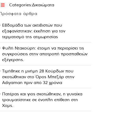
Categories:
Δικαιώματα
Πρόσφατα άρθρα
Εβδομάδα των ακτιβιστών που
εξαφανίστηκαν: έκκληση για τον
τερματισμό της ατιμωρησίας
Φυλή Ντακούρη: έτοιμη να περιορίσει τις
συγκρούσεις στην αποτροπή προσπαθειών
εξέγερσης.
Τιμήθηκε η μνήμη 28 Κούρδων που
σκοτώθηκαν στο Όρος Μπεζάρ στην
Adıyaman πριν από 32 χρόνια
Πατέρας και γιος σκοτώθηκαν, η γυναίκα
τραυματίστηκε σε ένοπλη επίθεση στη
Χομς.