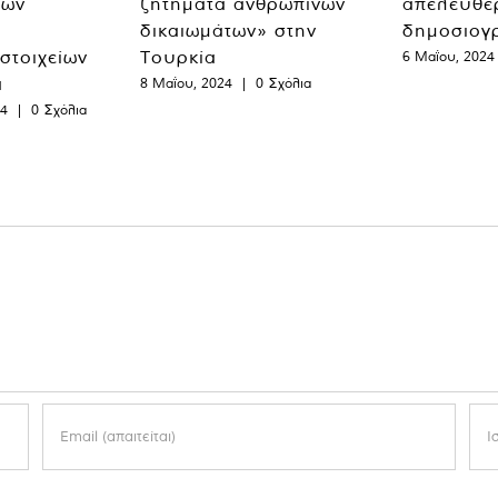
των
ζητήματα ανθρωπίνων
απελευθε
δικαιωμάτων» στην
δημοσιογ
 στοιχείων
Τουρκία
6 Μαΐου, 2024
α
8 Μαΐου, 2024
|
0 Σχόλια
24
|
0 Σχόλια