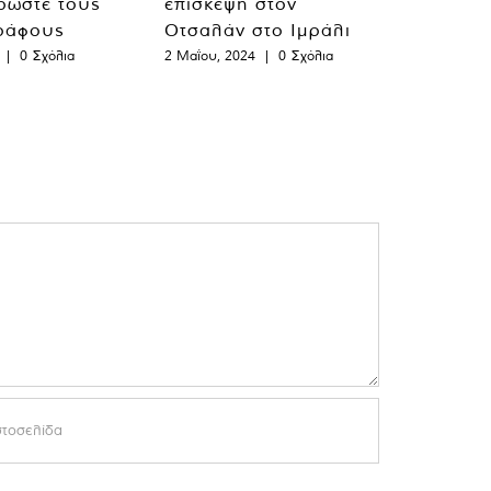
ρώστε τους
επίσκεψη στον
ράφους
Οτσαλάν στο Ιμράλι
|
0 Σχόλια
2 Μαΐου, 2024
|
0 Σχόλια