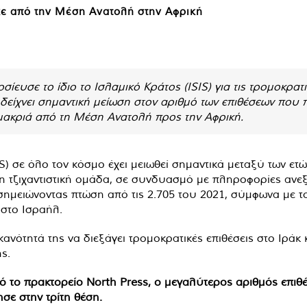
ηκε από την Μέση Ανατολή στην Αφρική
ίευσε το ίδιο το Ισλαμικό Κράτος (ISIS) για τις τρομοκρατι
 δείχνει σημαντική μείωση στον αριθμό των επιθέσεων που
 μακριά από τη Μέση Ανατολή προς την Αφρική.
S) σε όλο τον κόσμο έχει μειωθεί σημαντικά μεταξύ των ετ
 η τζιχαντιστική ομάδα, σε συνδυασμό με πληροφορίες ανεξ
, σημειώνοντας πτώση από τις 2.705 του 2021, σύμφωνα μ
 στο Ισραήλ.
νότητά της να διεξάγει τρομοκρατικές επιθέσεις στο Ιράκ 
ς.
το πρακτορείο North Press, ο μεγαλύτερος αριθμός επιθέ
σε στην τρίτη θέση.