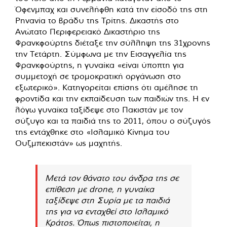
Όφενμπαχ και συνελήφθη κατά την είσοδό της στη
Ρηνανία το βράδυ της Τρίτης. Δικαστής στο
Ανώτατο Περιφερειακό Δικαστήριο της
Φρανκφούρτης διέταξε την σύλληψη της 31χρονης
την Τετάρτη. Σύμφωνα με την Εισαγγελία της
Φρανκφούρτης, η γυναίκα «είναι ύποπτη για
συμμετοχή σε τρομοκρατική οργάνωση στο
εξωτερικό». Κατηγορείται επίσης ότι αμέλησε τη
φροντίδα και την εκπαίδευση των παιδιών της. Η εν
λόγω γυναίκα ταξίδεψε στο Πακιστάν με τον
σύζυγο και τα παιδιά της το 2011, όπου ο σύζυγός
της εντάχθηκε στο «Ισλαμικό Κίνημα του
Ουζμπεκιστάν» ως μαχητής.
Μετά τον θάνατο του άνδρα της σε
επίθεση με drone, η γυναίκα
ταξίδεψε στη Συρία με τα παιδιά
της για να ενταχθεί στο Ισλαμικό
Κράτος. Όπως πιστοποιείται, η