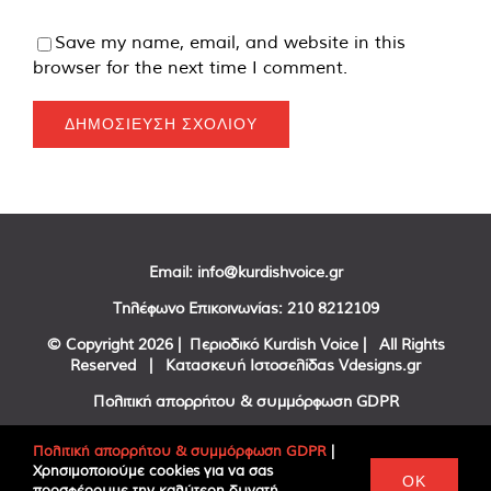
Save my name, email, and website in this
browser for the next time I comment.
Email:
info@kurdishvoice.gr
Τηλέφωνο Επικοινωνίας:
210 8212109
© Copyright
2026 | Περιοδικό Kurdish Voice | All Rights
Reserved | Κατασκευή Ιστοσελίδας
Vdesigns.gr
Πολιτική απορρήτου & συμμόρφωση GDPR
Πολιτική απορρήτου & συμμόρφωση GDPR
|
Χρησιμοποιούμε cookies για να σας
Facebook
Twitter
YouTube
OK
προσφέρουμε την καλύτερη δυνατή