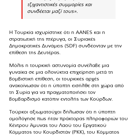
τζιχαντιστικές συμμορίες και
συνδέεται μαζί τους».
Η Τουρκία ισχυρίστηκε ότι η AANES και η
στρατιωτική της πτέρυγα, οι Συριακές
Δημοκρατικές Δυνάμεις (SDF) συνδέονταν με την
επίθεση της Δευτέρας.
Μόλις η τουρκική αστυνομία συνέλαβε μια
γυναίκα σε μια ολονύκτια επιχείρηση μετά τη
βομβιστική επίθεση, οι τουρκικές αρχές
ανακοίνωσαν ότι η ύποπτη εισήλθε στη χώρα από
τη Συρία για να πραγματοποιήσει τον
βομβαρδισμό κατόπιν εντολής των Κούρδων.
Τούρκοι αξιωματούχοι δήλωσαν ότι η ύποπτη
ομολόγησε πως ήταν πράκτορας πληροφοριών του
Κέντρου Άμυνας του Λαού του Εργατικού
Κόμματος του Κουρδιστάν (PKK), του Κόμματος