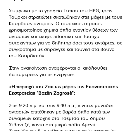
Σύμφωνα με το γραφείο Τύπου του HPG, τρεις
Τούρκοι στρατιώτες σκοτώθηκαν στις μάχες με τους
Κούρδους αντάρτες. Ο τουρκικός στρατός
χρησιμοποίησε χημικά όπλα εναντίον θέσεων των
ανταρτών και έκαψε πλαστικά και λάστιχα
αυτοκινήτων για να δηλητηριάσει τους αντάρτες, σε
συγκρότημα με σήραγγες και τούνελ στα βουνά
του Κουρδιστάν.
Στην ανακοίνωση αναφέρονται οι ακόλουθες
λεπτομέρειες για τις ενέργειες:
«Η περιοχή του Ζαπ ως μέρος της Επαναστατικής
Εκστρατείας "Bazên Zagrosê":
Στις 9.20 π.μ. και στις 9.40 π.μ., κινητές μονάδες
ανταρτών επιτέθηκαν με βαρέα όπλα κατά των
δυνάμεων κατοχής στο Τσεμτσό του δήμου
Σιλαντιζέ, κοντά στη μικρή πόλη Αμεντί.