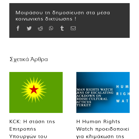
Μοιράσου τη δημοσίευση στα μέσα
κοινωνικής δικτύωσης !
Facebook
Twitter
Reddit
WhatsApp
Tumblr
Email
Σχετικά Άρθρα
KCK: Η στάση της
Η Human Rights
Επιτροπής
Watch προειδοποιεί
Υπουργών του
για κλιμάκωση της