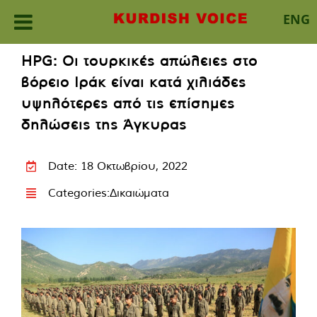
ENG
Skip
HPG: Οι τουρκικές απώλειες στο
to
βόρειο Ιράκ είναι κατά χιλιάδες
content
υψηλότερες από τις επίσημες
δηλώσεις της Άγκυρας
Date: 18 Οκτωβρίου, 2022
Categories:
Δικαιώματα