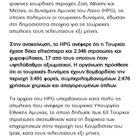
ιρακινές κουρδικές περιοχές Ζαπ, Αβασίν και
Μετίνα, οι Δυνάμεις Άμυνας του Λαού (HPG), τις
οποίες πολεμούν οι τουρκικές δυνάμεις, έδωσαν
στη δημοσιότητα στοιχεία για τις τουρκικές
απώλειες τους τελευταίους έξι μήνες.
Στην ανακοίνωση, το HPG ανέφερε ότι η Τουρκία
έχασε δέκα ελικόπτερα και 2.346 στρατιώτες και
χωροφύλακες, 17 από τους οποίους ήταν
υψηλόβαθμοι αξιωματικοί. Η οργάνωση πρόσθεσε
ότι οι τουρκικές δυνάμεις έχουν βομβαρδίσει την
περιοχή 3.491 φορές, συμπεριλαμβανομένων 2.476
χρήσεων χημικών και απαγορευμένων όπλων.
Τα αρχεία του HPG υπερβαίνουν κατά πολύ τις
απώλειες που ανέφερε το τουρκικό Υπουργείο
Εθνικής Άμυνας, το οποίο δήλωσε πως 63 Τούρκοι
στρατιώτες σκοτώθηκαν κατά τη διάρκεια των
επιχειρήσεων στην περιοχή του Κουρδιστάν του
Ιράκ, κατά τους τελευταίους έξι μήνες.